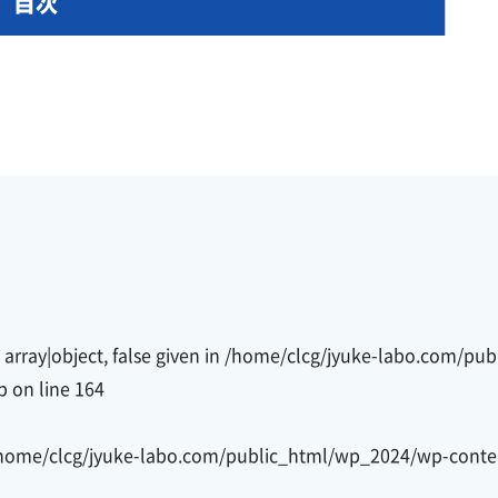
目次
array|object, false given in
/home/clcg/jyuke-labo.com/pu
p
on line
164
home/clcg/jyuke-labo.com/public_html/wp_2024/wp-conte