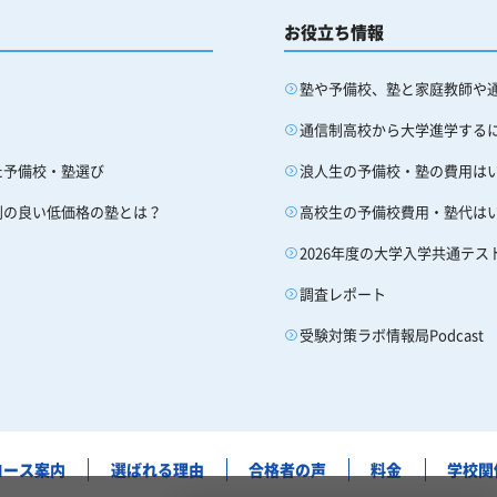
お役立ち情報
塾や予備校、塾と家庭教師や
通信制高校から大学進学する
た予備校・塾選び
浪人生の予備校・塾の費用は
判の良い低価格の塾とは？
高校生の予備校費用・塾代は
2026年度の大学入学共通テス
調査レポート
受験対策ラボ情報局Podcast
コース案内
選ばれる理由
合格者の声
料金
学校関