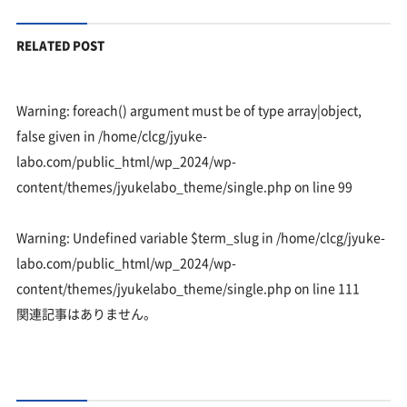
RELATED POST
Warning
: foreach() argument must be of type array|object,
false given in
/home/clcg/jyuke-
labo.com/public_html/wp_2024/wp-
content/themes/jyukelabo_theme/single.php
on line
99
Warning
: Undefined variable $term_slug in
/home/clcg/jyuke-
labo.com/public_html/wp_2024/wp-
content/themes/jyukelabo_theme/single.php
on line
111
関連記事はありません。