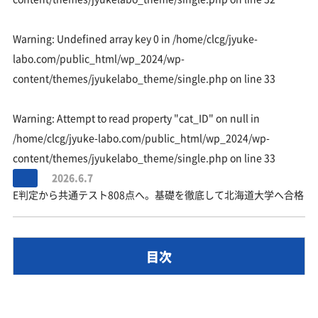
Warning
: Undefined array key 0 in
/home/clcg/jyuke-
labo.com/public_html/wp_2024/wp-
content/themes/jyukelabo_theme/single.php
on line
33
Warning
: Attempt to read property "cat_ID" on null in
/home/clcg/jyuke-labo.com/public_html/wp_2024/wp-
content/themes/jyukelabo_theme/single.php
on line
33
2026.6.7
E判定から共通テスト808点へ。基礎を徹底して北海道大学へ合格
目次