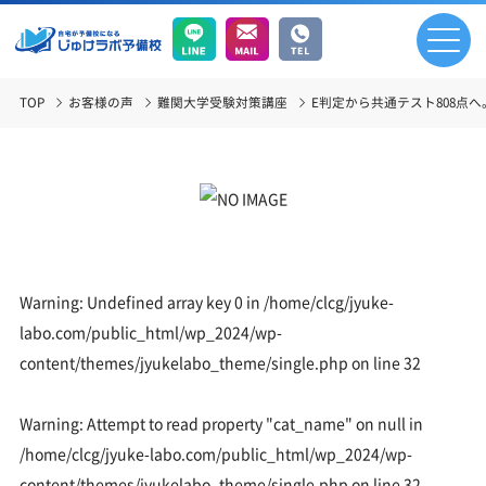
TOP
お客様の声
難関大学受験対策講座
E判定から共通テスト808点
Warning
: Undefined array key 0 in
/home/clcg/jyuke-
labo.com/public_html/wp_2024/wp-
content/themes/jyukelabo_theme/single.php
on line
32
Warning
: Attempt to read property "cat_name" on null in
/home/clcg/jyuke-labo.com/public_html/wp_2024/wp-
content/themes/jyukelabo_theme/single.php
on line
32