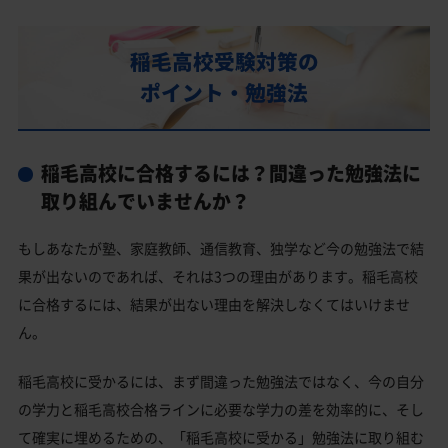
部活動
稲毛高校の偏差値
稲毛高校受験対策の
稲毛高校合格に必要な内申点の目安
ポイント・勉強法
内申点の計算方法
稲毛高校合格するには内申点と偏差値両方が必要
稲毛高校に合格するには？間違った勉強法に
稲毛高校の所在地・アクセス
取り組んでいませんか？
稲毛高校卒業生の主な大学進学実績
もしあなたが塾、家庭教師、通信教育、独学など今の勉強法で結
国公立大学
果が出ないのであれば、それは3つの理由があります。稲毛高校
私立大学
に合格するには、結果が出ない理由を解決しなくてはいけませ
ん。
稲毛高校と偏差値が近い公立高校一覧
稲毛高校と偏差値が近い私立・国立高校一覧
稲毛高校に受かるには、まず間違った勉強法ではなく、今の自分
の学力と稲毛高校合格ラインに必要な学力の差を効率的に、そし
千葉市美浜区の他の公立高校
て確実に埋めるための、「稲毛高校に受かる」勉強法に取り組む
千葉市美浜区の他の私立高校