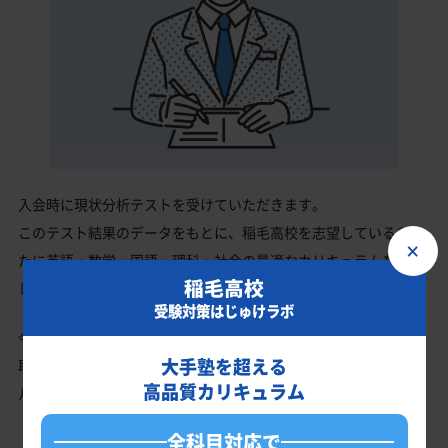
入会時に現状分析テストを受けていただきます。
このテスト結果のデータをもとに、稲毛高校を志望しているあな
×
たに英語・数学・国語・理科・社会の最適なカリキュラムを作成
稲毛高校
します。
受験対策はじゅけラボ
今の成績・偏差値から稲毛高校の入試で確実に合格最低点以上を
大手塾を超える
取る、余裕を持って合格点を取るための勉強法、学習スケジュー
高品質カリキュラム
ルを明確にします。
全科目対応で