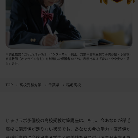
※調査概要：2025/7/18–9/3、インターネット調査、対象＝高校受験で子供が塾・予備校・
家庭教師（オンライン含む）を利用した保護者 n=375。表示比率は「安い・やや安い・妥
当」合計。
TOP
高校受験対策
千葉県
稲毛高校
じゅけラボ予備校の高校受験対策講座は、もし、今あなたが稲毛
高校に偏差値が足りない状態でも、あなたの今の学力・偏差値か
ら稲毛高校に合格出来る学力と偏差値を身に付ける事が出来るあ