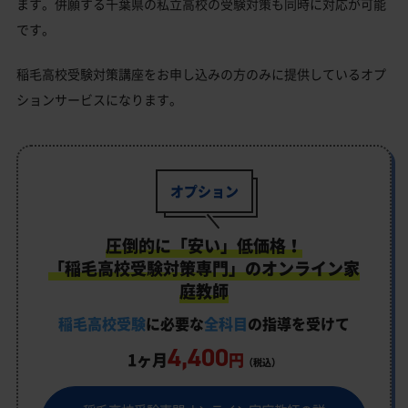
ます。併願する千葉県の私立高校の受験対策も同時に対応が可能
です。
稲毛高校受験対策講座をお申し込みの方のみに提供しているオプ
ションサービスになります。
オプション
圧倒的に「安い」低価格！
「稲毛高校受験対策専門」のオンライン家
庭教師
稲毛高校受験
に必要な
全科目
の指導を受けて
4,400
1ヶ月
円
（税込）