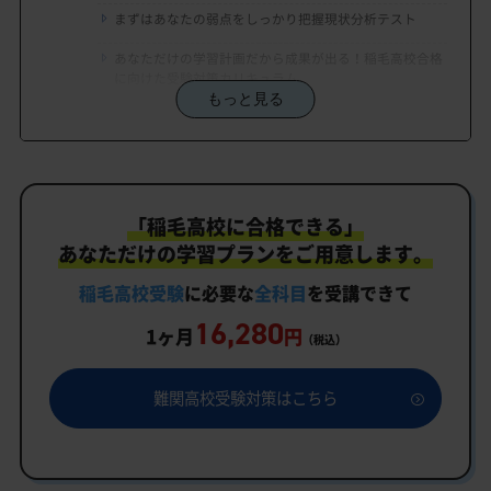
まずはあなたの弱点をしっかり把握現状分析テスト
あなただけの学習計画だから成果が出る！稲毛高校合格
に向けた受験対策カリキュラム
もっと見る
学習効果をしっかり確認定着度テスト
一人でも安心、学習相談
生徒にピッタリ合った「稲毛高校対策のオーダーメ
「稲毛高校に合格できる」
イドカリキュラム」だから成果が出る！
あなただけの学習プランをご用意します。
カリキュラムや料金についてお気軽にご相談くださ
い
稲毛高校受験
に必要な
全科目
を受講できて
16,280
稲毛高校受験専門のオンライン家庭教師「いつでも
1ヶ月
円
（税込）
クイック指導」もご用意
稲毛高校の特徴
難関高校受験対策はこちら
教育理念
行事