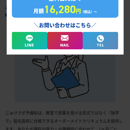
16,280
あなただけの学習計画だから成果が出る！
月額
円
（税込）〜
稲毛高校合格に向けた受験対策カリキュラム
＼お問い合わせはこちら／
じゅけラボ予備校は、教室で授業を受ける形式ではなく「独学
で」稲毛高校に合格できるオーダーメイドカリキュラムを提供し
ます。あなたの現在の学力・出題傾向に合わせて、1ヶ月ごと