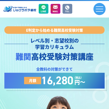
E判定から始める難関高校受験対策
レベル別・志望校別の
学習カリキュラム
難関
高校受験対策講座
全教科の対策ができて
16,280
（税込）
月額
円〜