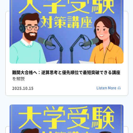
ふみか: 誤解ですか?
がくしん: ええ、データを深く見ていくと、モチベーションの低
下っていうのは原因ではなくて、むしろ結果であることがわかる
んですね。
ふみか: 結果、なるほど。
がくしん: 例えば2番目に多い約1割の人が心身の健康問題を挙げ
難関大合格へ：逆算思考と優先順位で最短突破できる講座
ているんです。
を解説
2025.10.15
Listen More
がくしん: それに孤独感とか家庭の事情といった環境要因を挙げ
た人も少なくないんですよ。
ふみか: あ、そうなんですね。
ふみか: つまり見えない不安とかストレスがじわじわとモチベー