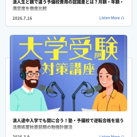
浪人生と親で違う予備校費用の認識差とは？月額・年額・
満足度を徹底比較
ふみか: なるほど。必要なのはガチガチの計画じゃなくてつまず
2026.7.16
Listen More
いた時にすぐ軌道修正できる正しい学習計画とそれを支える環境
ってことですね。
がくしん: まさにその環境整備が重要なんです。
ふみか: でもプロにその軌道修正を頼もうにも同率9位で費用の負
担ってありましたよね。
がくしん: はい。
がくしん: 経済的な壁ですね。
ふみか: 大手予備校だと年間100万円以上かかることもザラじゃな
いですか。お金がないと質の高いサポートって受けられないんで
浪人途中入学でも間に合う！塾・予備校で逆転合格を狙う
活用術夏秋直前期の勉強計画法
しょうか。
2026.3.9
Listen More