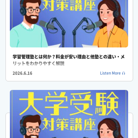
ションを削り取っているってことですか?
がくしん: その通りです。メカニズムとして先の見えない不安で
睡眠不足になれば、当然脳の認知機能は落ちますよね。
ふみか: はい、確かに頭回らなくなります。
学習管理塾とは何か？料金が安い理由と他塾との違い・メ
がくしん: それに学校とか塾にいれば、周りが勉強しているのを
リットをわかりやすく解説
見て自分もやらなきゃっていう同調効果が働くじゃないですか。
2026.6.16
Listen More
がくしん: でも一人っきりで机に向かっているとそのストッパー
が外れちゃうんです。
ふみか: あーすごくわかります。
ふみか: 周りの目がないとついスマホ見ちゃったりして歯止めが
きかなくなるんですよね。