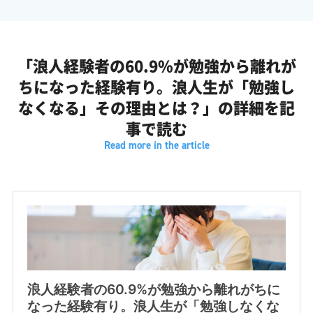
ふみか: なんか実は今回、じゅけラボ予備校が浪人経験者を対象
に行った調査で、なんとよく6割もの人が勉強から離れがちにな
「浪人経験者の60.9%が勉強から離れが
った時期があるって答えてるんですよ。
ちになった経験有り。浪人生が「勉強し
がくしん: 6割ですか?
なくなる」その理由とは？」の
詳細を記
事で読む
ふみか: はい、正確には60.9%ですね。
がくしん: なるほど、半数以上ですね。
がくしん: これ決して一部の人だけの問題じゃないってことで
す。
がくしん: 今日のミッションはですね、このやる気低下のリアル
な原因と、それをどうやって乗り越えるか、ここを徹底的に解き
明かすことです。