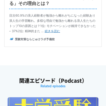
ふみか: で、まず離脱した理由として一番多かったのが、モチベ
ーションの維持困難なんですよね。
がくしん: はい、全体の4割近くですね。
ふみか: これって一見すると、結局本人の意思が弱いだけでしょ
って思いがちじゃないですか。
がくしん: よく言われがちですね。
ふみか: でもなんかゴールが見えない超距離マラソンをずっと走
らされているような状態だからなのかなって個人的には思うんで
すけど。
関連エピソード（Podcast）
がくしん: ああ、その指摘すごく鋭いです。
がくしん: 実はそこが最大の誤解なんですよ。