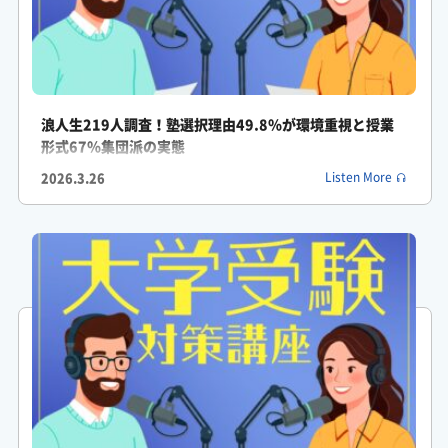
がくしん: そうなんですよ。
ふみか: 単なる甘えじゃなくて環境と心身のSOSだったんですね。
ふみか: でもだとしたらもうガチガチに計画を立ててそれに無理
浪人生219人調査！塾選択理由49.8％が環境重視と授業
やり従えばいいんじゃないかなって思うんですけど。
形式67％集団派の実態
2026.3.26
Listen More
がくしん: いやそれがですね。
ふみか: 実際3位が計画通りに進まないで9.3%、4位が効果的な勉
強方法がわからないで7.9%でしたよね。
がくしん: はい。
ふみか: だから計画が崩れた時にどう柔軟に軌道修正できるかが
本当の勝負なんじゃないですか。
がくしん: おっしゃる通りです。実は自分に合わない計画に固執