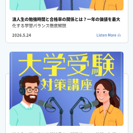
することほど危険なものはないんですよ。
浪人生の勉強時間と合格率の関係とは？一年の価値を最大
ふみか: え?
化する学習バランス徹底解説
2026.5.24
Listen More
ふみか: そうなんですか?計画がないよりはマシな気がしちゃいま
すけど。
がくしん: 最初は良くても少しでも遅れが出始めるとまたできな
かったっていう罪悪感が雪だるま式に膨らんでいくんです。
ふみか: あーそれは辛いですね。
がくしん: それが限界に達すると人は計画の修正じゃなくて勉強
自体からの逃避を選んでしまうんです。
がくしん: だから同率9位の孤独感とか5位の家庭の個人的な問題
なんかも大きく影響してくるんですよね。