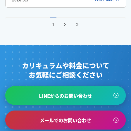
がくしん: そこで非常に合理的なのが塾ラボ予備校のアプローチ
なんですよ。
1
ふみか: じゅけラボ予備校ですか。
ふみか: どういったアプローチなんですか。
がくしん: 特に自宅で学習する宅浪の生徒にとって自分専用のロ
カリキュラムや料金について
ードマップがあって進捗に合わせて柔軟に調整してもらえるのは
お気軽にご相談ください
最適な解決策になり得ます。
ふみか: なるほど。
LINEからのお問い合わせ
ふみか: 経済的なハードルを大きく下げつつさっき言っていた合
わない計画による罪悪感をシステムとして未然に防いでいるわけ
ですね。
メールでのお問い合わせ