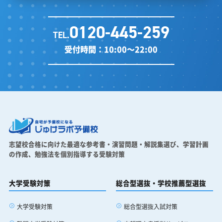
がくしん: その通りです。
0120-445-259
がくしん: だからこそリスナーのあなたが今学習の壁にぶつかっ
TEL.
ていたとしても絶対に自分を責める必要はないんです。
受付時間：10:00～22:00
ふみか: 単なる怠惰じゃないってことですよね。
がくしん: 勉強離れの原因は計画のミスマッチや環境の不備によ
るものがすごく大きいですから正しいやり方と自分に合った環境
の調整さえできれば突破口は必ず見つかります。
ふみか: なんだかすごく勇気が出ますね。受験対策ラボ情報局で
志望校合格に向けた最適な参考書・演習問題・解説集選び、
学習計画
の作成、勉強法を個別指導する受験対策
はこれからも皆さんの疑問を解決していきます。
ふみか: それではまた次回お会いしましょう。
大学受験対策
総合型選抜・学校推薦型選抜
がくしん: さようなら。
大学受験対策
総合型選抜入試対策