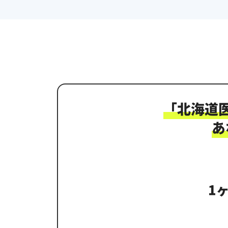
「
北海道
あ
1