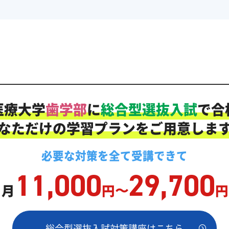
医療大学
歯学部
に
総合型選抜入試
で合
なただけの学習プランをご用意しま
必要な対策を
全て
受講できて
11,000
29,700
ヶ月
円〜
円
総合型選抜入試対策講座はこちら