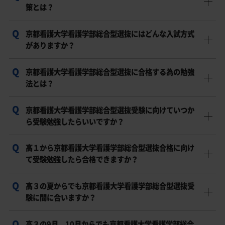
策とは？
京都看護大学看護学部総合型選抜にはどんな入試方式
京都看護大学看護学部総合型選抜で合格を目指すには、
がありますか？
入試傾向を把握し、志望理由書・小論文・面接・学力試
験を含めた対策を進めることが重要です。
京都看護大学看護学部総合型選抜に合格する為の勉強
京都看護大学看護学部では総合型選抜が実施されてお
法とは？
り、出願書類、第1次選考、第2次選考、大学入学共通テ
ストの成績などを組み合わせて総合的に評価されます。
京都看護大学看護学部総合型選抜受験に向けていつか
まず現在の学力や強みを把握し、京都看護大学看護学部
ら受験勉強したらいいですか？
総合型選抜の出願条件や選考方法に合わせて、志望理由
書、小論文、面接、学力試験を戦略的に対策することが
高１から京都看護大学看護学部総合型選抜合格に向け
総合型選抜対策は早ければ早いほど有利です。高1・高2
大切です。
て受験勉強したら合格できますか？
のうちから志望理由や活動実績を準備しておくことで、
出願時期に余裕を持って対策できます。
高３の夏からでも京都看護大学看護学部総合型選抜受
高1から準備を始めれば、自己分析、評定、活動実績、文
験に間に合いますか？
章力、面接力を段階的に積み上げやすく、合格可能性を
高めやすくなります。
高３の9月、10月からでも京都看護大学看護学部総合