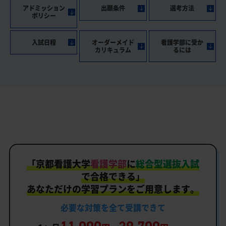
アドミッション
出願条件
選考方法
ポリシー
入試日程
オーダーメイド
看護学部に受か
カリキュラム
るには
「
京都看護大学
看護学部
に
総合型選抜入試
で合格できる」
あなただけの学習プランをご用意します。
必要な対策を
全て
受講できて