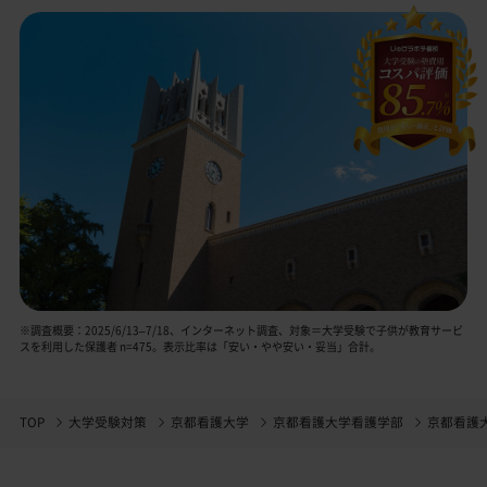
※調査概要：2025/6/13–7/18、インターネット調査、対象＝大学受験で子供が教育サービ
スを利用した保護者 n=475。表示比率は「安い・やや安い・妥当」合計。
TOP
大学受験対策
京都看護大学
京都看護大学看護学部
京都看護