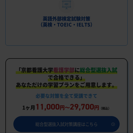
英語外部検定試験対策
（英検・TOEIC・IELTS）
「
京都看護大学
看護学部
に
総合型選抜入試
で合格できる」
あなただけの学習プランをご用意します。
必要な対策を
全て
受講できて
11,000
29,700
1ヶ月
円〜
円
（税込）
総合型選抜入試対策講座はこちら