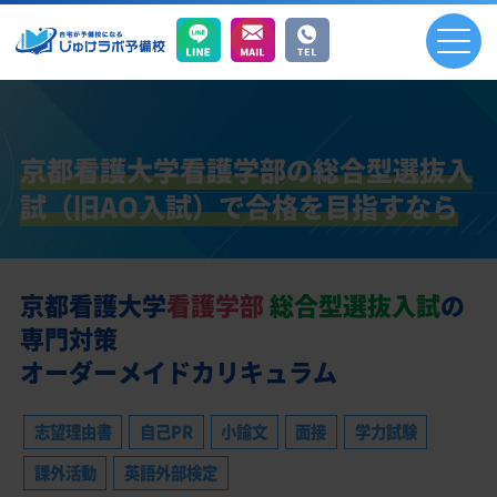
京都看護大学看護学部の総合型選抜入
試（旧AO入試）で
合格を目指すなら
京都看護大学
看護学部
総合型選抜入試
の
専門対策
オーダーメイドカリキュラム
志望理由書
自己PR
小論文
面接
学力試験
課外活動
英語外部検定