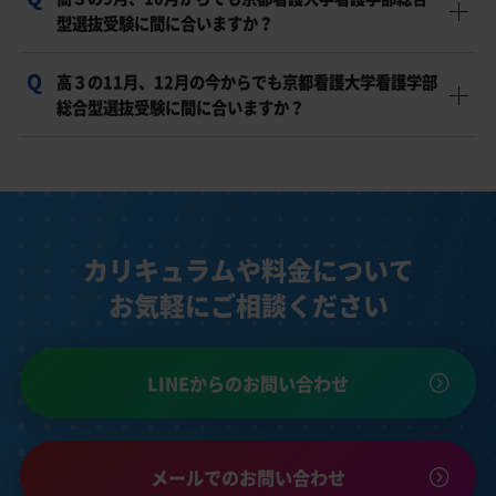
可能性はありますが、出願までの期間が短いため、志望
型選抜受験に間に合いますか？
理由書、小論文、面接、必要に応じた学力試験対策を優
先順位をつけて進める必要があります。
高３の11月、12月の今からでも京都看護大学看護学部
状況次第では間に合う可能性がありますが、現状の学
総合型選抜受験に間に合いますか？
力・実績・出願条件との距離を確認し、限られた期間で
必要な対策を絞って進めることが重要です。
時期的にかなり厳しい場合もありますが、状況によって
は対応可能なケースもあります。現状を確認したうえ
で、最短距離の対策を組む必要があります。
カリキュラムや料金について
お気軽にご相談ください
LINEからのお問い合わせ
メールでのお問い合わせ