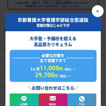
×
じゅけラボ予備校では、京都看護大学看護学部の学校推薦型選抜
京都看護大学看護学部総合型選抜
（公募推薦）においても総合型選抜の対策ノウハウを活かし、志
受験対策はじゅけラボ
望理由書・自己PR・面接・小論文など、あらゆる選抜方式に対応
したサポートを提供しています。
大手塾・予備校を超える
高品質カリキュラム
評定対策に関しては、京都看護大学看護学部受験専門「いつでも
必要な対策を
クイック指導」を並行してご利用いただければ、日常のわからな
全て受講できて
い問題をすぐにオンライン指導で解決できます。日常の予習・復
11,000
1ヶ月
円
習や、定期テスト対策も問題ありませんので、京都看護大学看護
（税込）〜
29,700
円
学部の公募推薦に向けた評定対策もご安心ください。
（税込）〜
評定対策以外の対策は、「いつでもクイック指導」以外の総合型
＼お問い合わせはこちら／
選抜入試対策と同様のオーダーメイドカリキュラムでしっかりサ
ポートいたします。