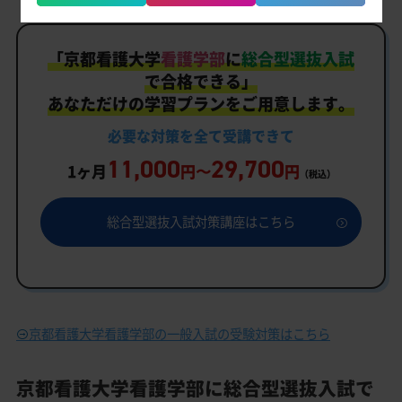
「
京都看護大学
看護学部
に
総合型選抜入試
で合格できる」
あなただけの学習プランをご用意します。
必要な対策を
全て
受講できて
11,000
29,700
1ヶ月
円〜
円
（税込）
総合型選抜入試対策講座はこちら
京都看護大学看護学部の一般入試の受験対策はこちら
京都看護大学看護学部に総合型選抜入試で