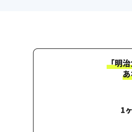
「
明治
あ
1