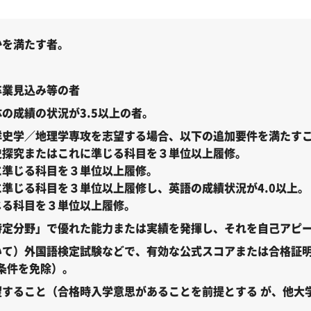
かを満たす者。
卒業見込み等の者
の成績の状況が3.5以上の者。
洋史学／地理学専攻を志望する場合、以下の追加要件を満たす
探究またはこれに準じる科目を３単位以上履修。
準じる科目を３単位以上履修。
準じる科目を３単位以上履修し、英語の成績状況が4.0以上。
る科目を３単位以上履修。
特定分野」で優れた能力または実績を発揮し、それを自己アピ
いて）外国語検定試験などで、有効な公式スコアまたは合格証
の条件を免除）。
すること（合格時入学意思があることを前提とする が、他大