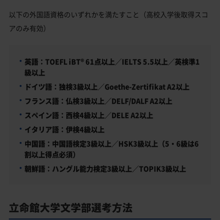
以下の外国語資格のいずれかを満たすこと（高校入学後取得スコ
アのみ有効）
英語：TOEFL iBT® 61点以上／IELTS 5.5以上／英検準1
級以上
ドイツ語：独検3級以上／Goethe-Zertifikat A2以上
フランス語：仏検3級以上／DELF/DALF A2以上
スペイン語：西検4級以上／DELE A2以上
イタリア語：伊検4級以上
中国語：中国語検定3級以上／HSK3級以上（5・6級は6
割以上得点必須）
朝鮮語：ハングル能力検定3級以上／TOPIK3級以上
立命館大学文学部選考方法