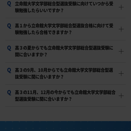
立命館大学文学部総合型選抜受験に向けていつから受
まず現在の学力や強みを把握し、立命館大学文学部総合
験勉強したらいいですか？
型選抜の出願条件や選考方法に合わせて、志望理由書、
小論文、面接、学力試験を戦略的に対策することが大切
高１から立命館大学文学部総合型選抜合格に向けて受
総合型選抜対策は早ければ早いほど有利です。高1・高2
です。
験勉強したら合格できますか？
のうちから志望理由や活動実績を準備しておくことで、
出願時期に余裕を持って対策できます。
高３の夏からでも立命館大学文学部総合型選抜受験に
高1から準備を始めれば、自己分析、評定、活動実績、文
間に合いますか？
章力、面接力を段階的に積み上げやすく、合格可能性を
高めやすくなります。
高３の9月、10月からでも立命館大学文学部総合型選
可能性はありますが、出願までの期間が短いため、志望
抜受験に間に合いますか？
理由書、小論文、面接、必要に応じた学力試験対策を優
先順位をつけて進める必要があります。
高３の11月、12月の今からでも立命館大学文学部総合
状況次第では間に合う可能性がありますが、現状の学
型選抜受験に間に合いますか？
力・実績・出願条件との距離を確認し、限られた期間で
必要な対策を絞って進めることが重要です。
時期的にかなり厳しい場合もありますが、状況によって
は対応可能なケースもあります。現状を確認したうえ