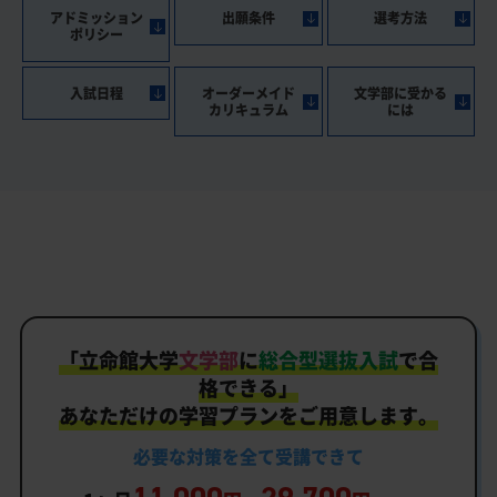
アドミッション
出願条件
選考方法
ポリシー
入試日程
オーダーメイド
文学部に受かる
カリキュラム
には
「
立命館大学
文学部
に
総合型選抜入試
で合
格できる」
あなただけの学習プランをご用意します。
必要な対策を
全て
受講できて