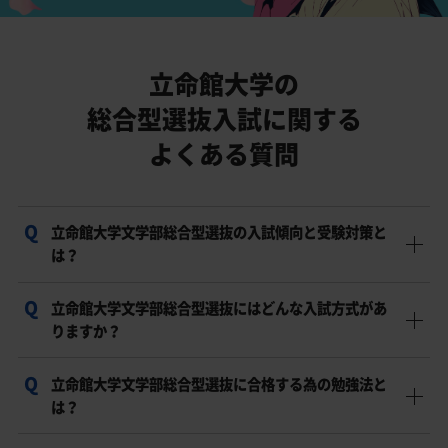
立命館大学の
総合型選抜入試に関する
よくある質問
立命館大学文学部総合型選抜の入試傾向と受験対策と
は？
立命館大学文学部総合型選抜にはどんな入試方式があ
立命館大学文学部総合型選抜で合格を目指すには、入試
りますか？
傾向を把握し、志望理由書・小論文・面接・学力試験を
含めた対策を進めることが重要です。
立命館大学文学部総合型選抜に合格する為の勉強法と
立命館大学文学部では総合型選抜が実施されており、出
は？
願書類、第1次選考、第2次選考、大学入学共通テストの
成績などを組み合わせて総合的に評価されます。