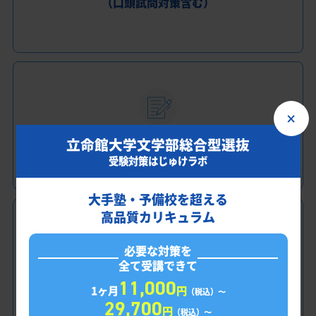
（口頭試問対策含む）
×
小論文対策
立命館大学文学部総合型選抜
受験対策はじゅけラボ
大手塾・予備校を超える
高品質カリキュラム
必要な対策を
全て受講できて
課外活動のアドバイス
11,000
1ヶ月
円
（税込）〜
29,700
円
（税込）〜