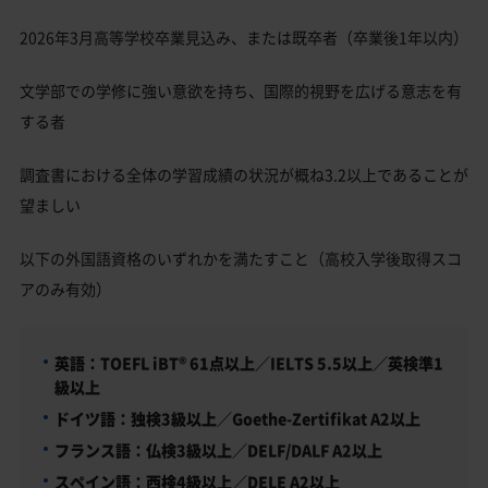
2026年3月高等学校卒業見込み、または既卒者（卒業後1年以内）
文学部での学修に強い意欲を持ち、国際的視野を広げる意志を有
する者
調査書における全体の学習成績の状況が概ね3.2以上であることが
望ましい
以下の外国語資格のいずれかを満たすこと（高校入学後取得スコ
アのみ有効）
英語：TOEFL iBT® 61点以上／IELTS 5.5以上／英検準1
級以上
ドイツ語：独検3級以上／Goethe-Zertifikat A2以上
フランス語：仏検3級以上／DELF/DALF A2以上
スペイン語：西検4級以上／DELE A2以上