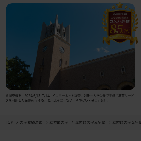
※調査概要：2025/6/13–7/18、インターネット調査、対象＝大学受験で子供が教育サービ
スを利用した保護者 n=475。表示比率は「安い・やや安い・妥当」合計。
TOP
大学受験対策
立命館大学
立命館大学文学部
立命館大学文学