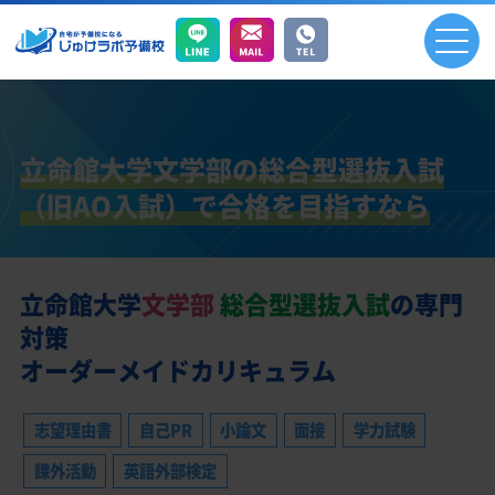
立命館大学文学部の総合型選抜入試
（旧AO入試）で
合格を目指すなら
立命館大学
文学部
総合型選抜入試
の専門
対策
オーダーメイドカリキュラム
志望理由書
自己PR
小論文
面接
学力試験
課外活動
英語外部検定