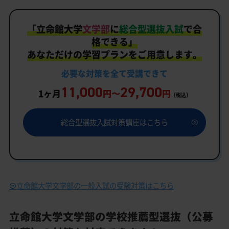
「
立命館大学
文学部
に
総合型選抜入試
で合
格できる」
あなただけの学習プランをご用意します。
必要な対策を
全て
受講できて
11,000
29,700
1ヶ月
円〜
円
（税込）
総合型選抜入試対策講座はこちら
立命館大学文学部の一般入試の受験対策はこちら
立命館大学文学部の学校推薦型選抜（公募