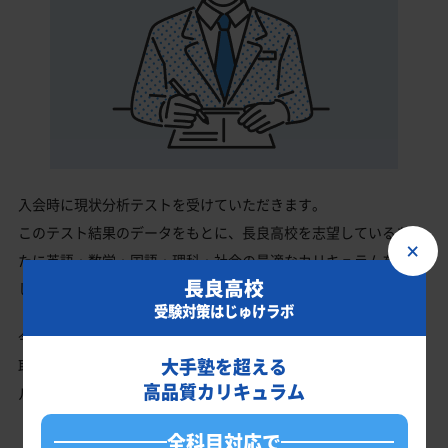
入会時に現状分析テストを受けていただきます。
このテスト結果のデータをもとに、長良高校を志望しているあな
×
たに英語・数学・国語・理科・社会の最適なカリキュラムを作成
長良高校
します。
受験対策はじゅけラボ
今の成績・偏差値から長良高校の入試で確実に合格最低点以上を
大手塾を超える
取る、余裕を持って合格点を取るための勉強法、学習スケジュー
高品質カリキュラム
ルを明確にします。
全科目対応で