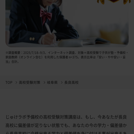
※調査概要：2025/7/18–9/3、インターネット調査、対象＝高校受験で子供が塾・予備校・
家庭教師（オンライン含む）を利用した保護者 n=375。表示比率は「安い・やや安い・妥
当」合計。
TOP
高校受験対策
岐阜県
長良高校
じゅけラボ予備校の高校受験対策講座は、もし、今あなたが長良
高校に偏差値が足りない状態でも、あなたの今の学力・偏差値か
ら長良高校に合格出来る学力と偏差値を身に付ける事が出来るあ