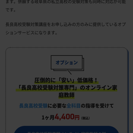
ます。併願する岐阜県の私立高校の受験対策も同時に対応が可能
です。
長良高校受験対策講座をお申し込みの方のみに提供しているオプ
ションサービスになります。
オプション
圧倒的に「安い」低価格！
「長良高校受験対策専門」のオンライン家
庭教師
長良高校受験
に必要な
全科目
の指導を受けて
4,400
1ヶ月
円
（税込）