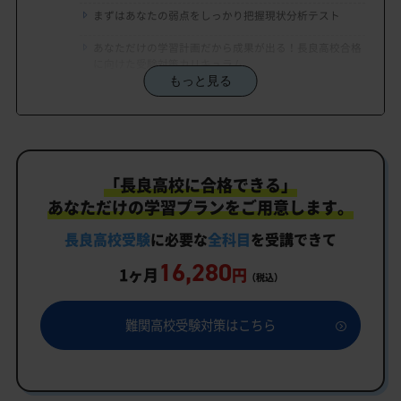
まずはあなたの弱点をしっかり把握現状分析テスト
あなただけの学習計画だから成果が出る！長良高校合格
に向けた受験対策カリキュラム
もっと見る
学習効果をしっかり確認定着度テスト
一人でも安心、学習相談
生徒にピッタリ合った「長良高校対策のオーダーメ
「長良高校に合格できる」
イドカリキュラム」だから成果が出る！
あなただけの学習プランをご用意します。
カリキュラムや料金についてお気軽にご相談くださ
い
長良高校受験
に必要な
全科目
を受講できて
16,280
長良高校受験専門のオンライン家庭教師「いつでも
1ヶ月
円
（税込）
クイック指導」もご用意
長良高校の特徴
難関高校受験対策はこちら
教育理念
行事