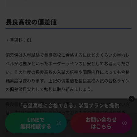
長良高校の偏差値
・普通科：61
偏差値は入学試験で長良高校に合格するにはどのくらいの学力レ
ベルが必要かといったボーダーラインの目安としてお考えくださ
い。その年度の長良高校の入試の倍率や問題内容によっても合格
難易度は変わります。上記の偏差値を長良高校入試の合格ライン
の偏差値目安として勉強に取り組みましょう。
長良高校偏差値に現在の学力が届いているかどうかわからない方
「志望高校に合格できる」学習プランを提供
は、志望校判定模試を毎月行っておりますので模試を受験頂き、
LINEで
お問い合わせ
長良高校の合格ライン偏差値に学力が届いているかをご確認下さ
無料相談する
はこちら
い。