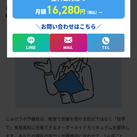
16,280
あなただけの学習計画だから成果が出る！
月額
円
（税込）〜
長良高校合格に向けた受験対策カリキュラム
＼お問い合わせはこちら／
じゅけラボ予備校は、教室で授業を受ける形式ではなく「独学
で」長良高校に合格できるオーダーメイドカリキュラムを提供し
ます。あなたの現在の学力・出題傾向に合わせて、1ヶ月ごと