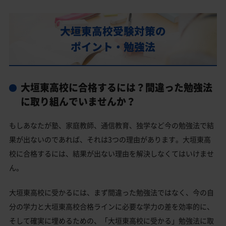
部活動
大垣東高校の偏差値
大垣東高校受験対策の
大垣東高校合格に必要な内申点の目安
ポイント・勉強法
内申点の計算方法
大垣東高校合格するには内申点と偏差値両方が必要
大垣東高校に合格するには？間違った勉強法
大垣東高校の所在地・アクセス
に取り組んでいませんか？
大垣東高校卒業生の主な大学進学実績
もしあなたが塾、家庭教師、通信教育、独学など今の勉強法で結
国公立大学
果が出ないのであれば、それは3つの理由があります。大垣東高
私立大学
校に合格するには、結果が出ない理由を解決しなくてはいけませ
ん。
大垣東高校と偏差値が近い公立高校一覧
大垣東高校と偏差値が近い私立・国立高校一覧
大垣東高校に受かるには、まず間違った勉強法ではなく、今の自
分の学力と大垣東高校合格ラインに必要な学力の差を効率的に、
大垣市の他の公立高校
そして確実に埋めるための、「大垣東高校に受かる」勉強法に取
大垣市の他の私立高校