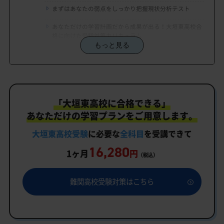
まずはあなたの弱点をしっかり把握現状分析テスト
あなただけの学習計画だから成果が出る！大垣東高校合
格に向けた受験対策カリキュラム
もっと見る
学習効果をしっかり確認定着度テスト
一人でも安心、学習相談
生徒にピッタリ合った「大垣東高校対策のオーダー
「大垣東高校に合格できる」
メイドカリキュラム」だから成果が出る！
あなただけの学習プランをご用意します。
カリキュラムや料金についてお気軽にご相談くださ
い
大垣東高校受験
に必要な
全科目
を受講できて
16,280
大垣東高校受験専門のオンライン家庭教師「いつで
1ヶ月
円
（税込）
もクイック指導」もご用意
大垣東高校の特徴
難関高校受験対策はこちら
教育理念
行事