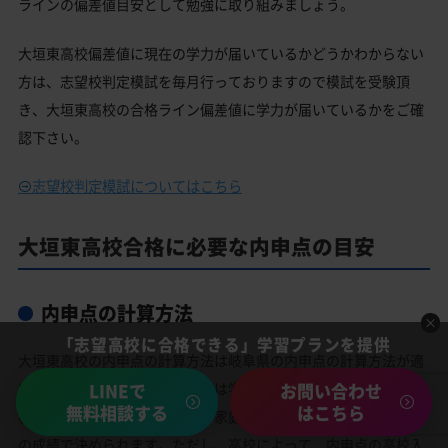
ラインの偏差値目安として勉強に取り組みましょう。
大垣東高校偏差値に現在の学力が届いているかどうかわからない
方は、志望校判定模試を毎月行っておりますので模試を受験頂
き、大垣東高校の合格ライン偏差値に学力が届いているかをご確
認下さい。
志望校判定模試についてはこちら
大垣東高校合格に必要な内申点の目安
内申点の計算方法
「志望高校に合格できる」学習プランを提供
大垣東高校の内申点の計算方法は岐阜県の内申点の計算方法が適
応されます。基本的には内申点は学校の英語、数学、国語、理
LINEで
お問い合わせ
無料相談する
はこちら
科、社会の成績に加えて音楽、家庭科、美術、体育の合計9教科
の成績で決められます。ただし、高校によって、内申点の高校入