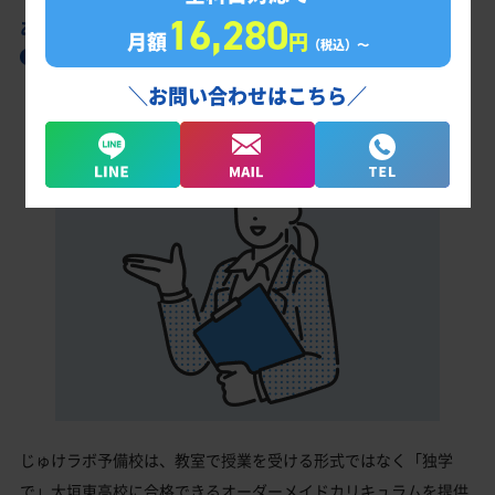
16,280
あなただけの学習計画だから成果が出る！
月額
円
（税込）〜
大垣東高校合格に向けた受験対策カリキュラ
ム
＼お問い合わせはこちら／
じゅけラボ予備校は、教室で授業を受ける形式ではなく「独学
で」大垣東高校に合格できるオーダーメイドカリキュラムを提供