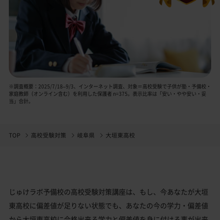
※調査概要：2025/7/18–9/3、インターネット調査、対象＝高校受験で子供が塾・予備校・
家庭教師（オンライン含む）を利用した保護者 n=375。表示比率は「安い・やや安い・妥
当」合計。
TOP
高校受験対策
岐阜県
大垣東高校
じゅけラボ予備校の高校受験対策講座は、もし、今あなたが大垣
東高校に偏差値が足りない状態でも、あなたの今の学力・偏差値
から大垣東高校に合格出来る学力と偏差値を身に付ける事が出来