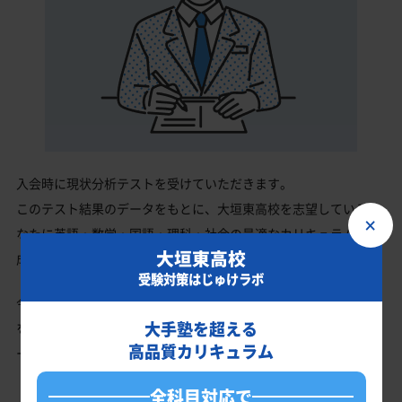
入会時に現状分析テストを受けていただきます。
このテスト結果のデータをもとに、大垣東高校を志望しているあ
×
なたに英語・数学・国語・理科・社会の最適なカリキュラムを作
大垣東高校
成します。
受験対策はじゅけラボ
今の成績・偏差値から大垣東高校の入試で確実に合格最低点以上
大手塾を超える
を取る、余裕を持って合格点を取るための勉強法、学習スケジュ
高品質カリキュラム
ールを明確にします。
全科目対応で