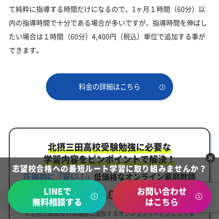
て純粋に指導する時間だけになるので、1ヶ月１時間（60分）以
内の指導時間で十分である場合が多いですが、指導時間を伸ばし
たい場合は１時間（60分）4,400円（税込）単位で追加する事が
できます。
料金の詳細はこちら
北摂三田高校受験勉強に必要な
学習内容をピンポイントで解決！
志望校合格への最短ルート学習に取り組みませんか？
圧倒的に「安い！」
低価格なオンライン家庭教師
LINEで
お問い合わせ
4,400
1ヶ月
円
（税込）
無料相談する
はこちら
※北摂三田高校対策講座に追加するオプションサービスになりま