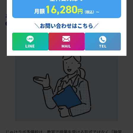
16,280
月額
円
（税込）〜
あなただけの学習計画だから成果が出る！
聖望学園高校合格に向けた受験対策カリキュ
＼お問い合わせはこちら／
ラム
じゅけラボ予備校は、教室で授業を受ける形式ではなく「独学