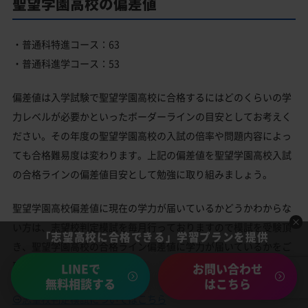
聖望学園高校の偏差値
・普通科特進コース：63
・普通科進学コース：53
偏差値は入学試験で聖望学園高校に合格するにはどのくらいの学
力レベルが必要かといったボーダーラインの目安としてお考えく
ださい。その年度の聖望学園高校の入試の倍率や問題内容によっ
ても合格難易度は変わります。上記の偏差値を聖望学園高校入試
の合格ラインの偏差値目安として勉強に取り組みましょう。
聖望学園高校偏差値に現在の学力が届いているかどうかわからな
い方は、志望校判定模試を毎月行っておりますので模試を受験頂
「志望高校に合格できる」学習プランを提供
き、聖望学園高校の合格ライン偏差値に学力が届いているかをご
確認下さい。
LINEで
お問い合わせ
無料相談する
はこちら
志望校判定模試についてはこちら