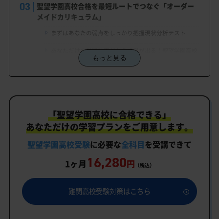
聖望学園高校合格を最短ルートでつなぐ「オーダー
メイドカリキュラム」
まずはあなたの弱点をしっかり把握現状分析テスト
あなただけの学習計画だから成果が出る！聖望学園高校
もっと見る
合格に向けた受験対策カリキュラム
学習効果をしっかり確認定着度テスト
一人でも安心、学習相談
「聖望学園高校に合格できる」
生徒にピッタリ合った「聖望学園高校対策のオーダ
ーメイドカリキュラム」だから成果が出る！
あなただけの学習プランをご用意します。
カリキュラムや料金についてお気軽にご相談くださ
聖望学園高校受験
に必要な
全科目
を受講できて
い
16,280
1ヶ月
円
（税込）
聖望学園高校受験専門のオンライン家庭教師「いつ
でもクイック指導」もご用意
難関高校受験対策はこちら
聖望学園高校の特徴
教育理念