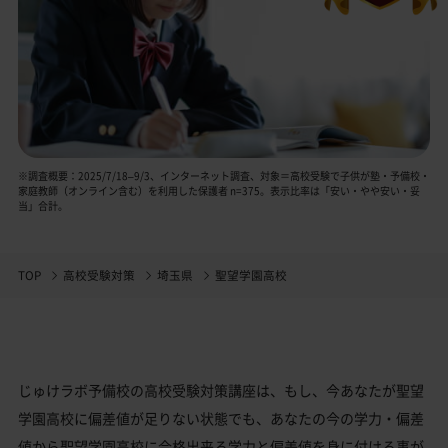
※調査概要：2025/7/18–9/3、インターネット調査、対象＝高校受験で子供が塾・予備校・
家庭教師（オンライン含む）を利用した保護者 n=375。表示比率は「安い・やや安い・妥
当」合計。
TOP
高校受験対策
埼玉県
聖望学園高校
じゅけラボ予備校の高校受験対策講座は、もし、今あなたが聖望
学園高校に偏差値が足りない状態でも、あなたの今の学力・偏差
値から聖望学園高校に合格出来る学力と偏差値を身に付ける事が