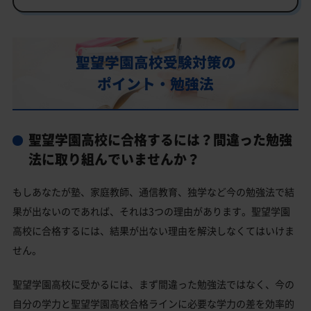
部活動
聖望学園高校の偏差値
聖望学園高校受験対策の
聖望学園高校合格に必要な内申点の目安
ポイント・勉強法
内申点の計算方法
聖望学園高校合格するには内申点と偏差値両方が必要
聖望学園高校に合格するには？間違った勉強
聖望学園高校の所在地・アクセス
法に取り組んでいませんか？
聖望学園高校卒業生の主な大学進学実績
もしあなたが塾、家庭教師、通信教育、独学など今の勉強法で結
国公立大学
果が出ないのであれば、それは3つの理由があります。聖望学園
私立大学
高校に合格するには、結果が出ない理由を解決しなくてはいけま
聖望学園高校と偏差値が近い公立高校一覧
せん。
聖望学園高校と偏差値が近い私立・国立高校一覧
聖望学園高校に受かるには、まず間違った勉強法ではなく、今の
飯能市の他の公立高校
自分の学力と聖望学園高校合格ラインに必要な学力の差を効率的