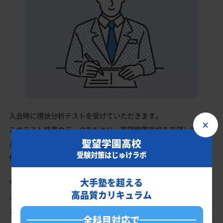
入会時に現状分析テストを受けていただきます。
×
このテスト結果のデータをもとに、聖望学園高校を志望している
聖望学園高校
あなたに英語・数学・国語・理科・社会の最適なカリキュラムを
受験対策はじゅけラボ
作成します。
大手塾を超える
今の成績・偏差値から聖望学園高校の入試で確実に合格最低点以
高品質カリキュラム
上を取る、余裕を持って合格点を取るための勉強法、学習スケジ
ュールを明確にします。
全科目対応で