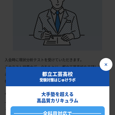
入会時に現状分析テストを受けていただきます。
×
このテスト結果のデータをもとに、都立工芸高校を志望している
都立工芸高校
あなたに英語・数学・国語・理科・社会の最適なカリキュラムを
受験対策はじゅけラボ
作成します。
大手塾を超える
今の成績・偏差値から都立工芸高校の入試で確実に合格最低点以
高品質カリキュラム
上を取る、余裕を持って合格点を取るための勉強法、学習スケジ
ュールを明確にします。
全科目対応で