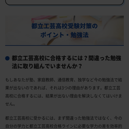
行事
都立工芸高校の偏差値
都立工芸高校受験対策の
都立工芸高校合格に必要な内申点の目安
ポイント・勉強法
内申点の計算方法
都立工芸高校合格するには内申点と偏差値両方が必要
都立工芸高校に合格するには？間違った勉強
都立工芸高校の所在地・アクセス
法に取り組んでいませんか？
都立工芸高校卒業生の主な大学進学実績
もしあなたが塾、家庭教師、通信教育、独学など今の勉強法で結
国公立大学
果が出ないのであれば、それは3つの理由があります。都立工芸
私立大学
高校に合格するには、結果が出ない理由を解決しなくてはいけま
都立工芸高校と偏差値が近い公立高校一覧
せん。
都立工芸高校と偏差値が近い私立・国立高校一覧
都立工芸高校に受かるには、まず間違った勉強法ではなく、今の
文京区の他の公立高校
自分の学力と都立工芸高校合格ラインに必要な学力の差を効率的