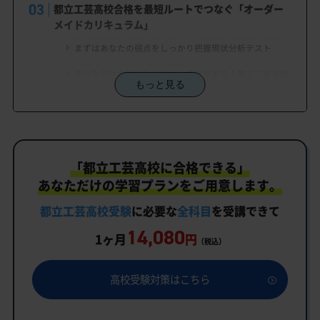
都立工芸高校合格を最短ルートでつなぐ「オーダー
メイドカリキュラム」
まずはあなたの弱点をしっかり把握現状分析テスト
あなただけの学習計画だから成果が出る！都立工芸高校
もっと見る
合格に向けた受験対策カリキュラム
学習効果をしっかり確認定着度テスト
一人でも安心、学習相談
「都立工芸高校に合格できる」
生徒にピッタリ合った「都立工芸高校対策のオーダ
ーメイドカリキュラム」だから成果が出る！
あなただけの学習プランをご用意します。
カリキュラムや料金についてお気軽にご相談くださ
都立工芸高校受験
に必要な
全科目
を受講できて
い
14,080
1ヶ月
円
（税込）
都立工芸高校受験専門のオンライン家庭教師「いつ
でもクイック指導」もご用意
高校受験対策はこちら
都立工芸高校の特徴
教育理念