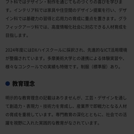
フト科ではデザイン・制作を通じてものづくりの喜びを学びま
す。インテリア科では家具や住空間のデザイン提案を行い、デザ
イン科では基礎力の習得と応用力の育成に重点を置きます。グラ
フィックアーツ科では、高度情報化社会に対応できる人材育成を
目指します。
2024年度にはDXハイスクールに採択され、先進的なICT活用環境
が整備されています。多摩美術大学との連携による体験実習や、
様々なコンクールでの実績も特徴です。制服（標準服）あり。
教育理念
明示的な教育理念の記載はありませんが、工芸・デザインを通し
て創造力・表現力・技術力を育成し、産業界で即戦力となる人材
の育成を重視しています。専門教育の深化とともに、社会での活
躍を視野に入れた実践的な教育がなされています。