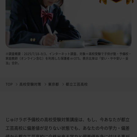
※調査概要：2025/7/18–9/3、インターネット調査、対象＝高校受験で子供が塾・予備校・
家庭教師（オンライン含む）を利用した保護者 n=375。表示比率は「安い・やや安い・妥
当」合計。
TOP
高校受験対策
東京都
都立工芸高校
じゅけラボ予備校の高校受験対策講座は、もし、今あなたが都立
工芸高校に偏差値が足りない状態でも、あなたの今の学力・偏差
値から都立工芸高校に合格出来る学力と偏差値を身に付ける事が