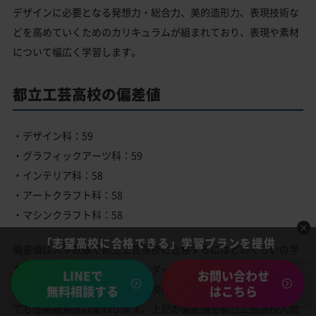
デザインに必要となる発想力・総合力、美的造形力、表現技術な
どを高めていくためのカリキュラムが組まれており、表現や素材
について幅広く学習します。
都立工芸高校の偏差値
・デザイン科：59
・グラフィックアーツ科：59
・インテリア科：58
・アートクラフト科：58
・マシンクラフト科：58
「志望高校に合格できる」学習プランを提供
偏差値は入学試験で都立工芸高校に合格するにはどのくらいの学
力レベルが必要かといったボーダーラインの目安としてお考えく
LINEで
お問い合わせ
ださい。その年度の都立工芸高校の入試の倍率や問題内容によっ
無料相談する
はこちら
ても合格難易度は変わります。上記の偏差値を都立工芸高校入試