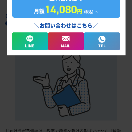
14,080
月額
円
（税込）〜
あなただけの学習計画だから成果が出る！
都立工芸高校合格に向けた受験対策カリキュ
＼お問い合わせはこちら／
ラム
じゅけラボ予備校は、教室で授業を受ける形式ではなく「独学