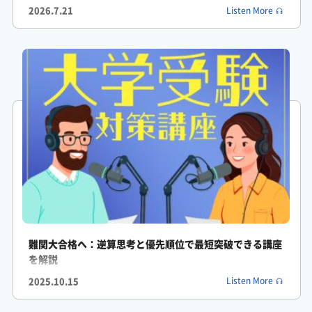
2026.7.21
Listen More
ふみか: 戦略?
がくしん: ええ志望大学の入試傾向をちゃんと分析しないで配点
の低い分野に時間をかけすぎてしまったり
ふみか: ああありますね
がくしん: それで合否を分けるような重要な分野の対策がおろそ
かになってしまうケースです
ふみか: なるほどではどうすれば第一志望への合格率を高められ
るんでしょうか
がくしん: はいその秘訣は今お話しした3つの共通点の全く逆を行
難関大合格へ：逆算思考と優先順位で最短突破できる講座
を解説
くことなんです
2025.10.15
Listen More
ふみか: 逆をですか