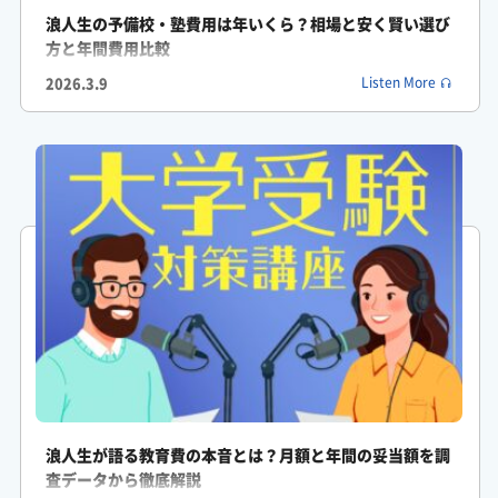
がくしん: 実に高校生の8割がその後者のタイプに陥りがちだと言
浪人生の予備校・塾費用は年いくら？相場と安く賢い選び
方と年間費用比較
われています
2026.3.9
Listen More
ふみか: なるほどそして2つ目の共通点は何でしょうか
がくしん: はい2つ目は正しい勉強法が分かっていないことですね
ふみか: ああやり方ですか
ふみか: 例えば英単語を覚えるときひたすらノートに何十回も書
いたりしていませんか
がくしん: やってしまいがちですよね
ふみか: ええ実はそれ効率が悪いかもしれないんですよ
浪人生が語る教育費の本音とは？月額と年間の妥当額を調
がくしん: なるほどそして3つ目が受験戦略の欠如です
査データから徹底解説