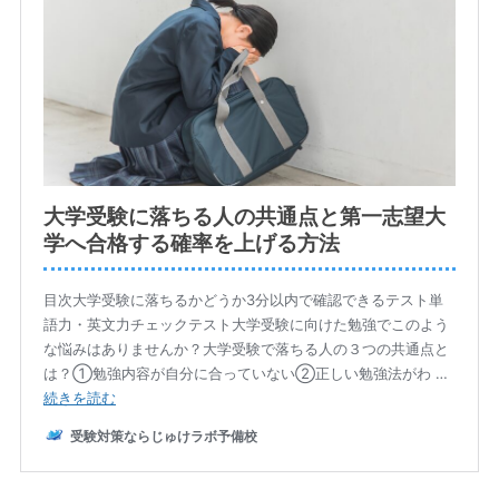
ふみか: うーん
がくしん: 今日は不合格になってしまう受験生に共通する3つの大
きな落とし穴について掘り下げていきましょう
ふみか: はいお願いします
がくしん: まず一つ目の共通点なんですけど勉強内容が自分の学
力レベルに合っていないことです
ふみか: ああこれは本当に多いケースですよね
がくしん: ええ
ふみか: なんかこう焦る気持ちからいきなり志望校レベルの難し
い問題集に手を出してしまうみたいな
がくしん: そうなんです