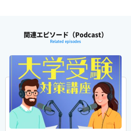
ふみか: でも基礎が固まってないと解説を読んでも全然理解でき
なくて結局投げ出しちゃうっていう
関連エピソード（Podcast）
がくしん: まさにその通りです
がくしん: あるデータではすごく対照的な結果が出ていて英語の
偏差値が40の生徒さんが中学レベルの基礎から復習を始めたら
がくしん: 半年で偏差値が15もアップしたのに対してですね
ふみか: すごいですね
がくしん: ええ一方で同じ偏差値からいきなり応用問題に取り組
んだ生徒は逆に成績が下がってしまったという例もあるんです
ふみか: うわーそれは怖いですね