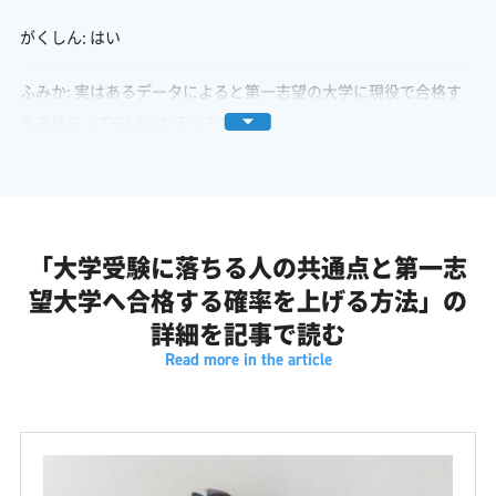
がくしん: はい
ふみか: 実はあるデータによると第一志望の大学に現役で合格す
る高校生って62.5%だそうですね
がくしん: ええ
がくしん: 浪人生だとさらに下がって50%という数字もあります
「大学受験に落ちる人の共通点と第一志
ふみか: これ決して低い数字ではないんですけど裏を返せば多く
望大学へ合格する確率を上げる方法」の
の受験生がやっぱり悔しい思いをしてるってことですよね
詳細を記事で読む
がくしん: その通りです
がくしん: 頑張ってるのになぜか結果につながらないその原因は
一体どこにあるのか