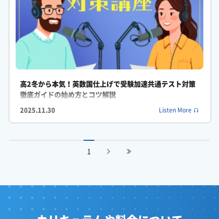
がくしん: まとめると大学受験はただ長時間勉強すればいいとい
うものではないということですね
ふみか: ええ
がくしん: 自分の現在地を正確に把握して効率的な方法で学習を
進めることが何よりも大切だということです
高2冬から本気！英数国仕上げで受験加速共通テスト対策
徹底ガイドの始め方とコツ解説
ふみか: そうですね今日の学習計画を立てる前に
2025.11.30
Listen More
ふみか: 1回今からやろうとしているこの勉強は本当に第一志望校
合格に直結しているだろうかって立ち止まって自問自答してみる
1
のもいいかもしれませんね
がくしん: まさにそれが第一歩だと思います
ふみか: 受験対策ラボ情報局今回はここまでですそれではまた次
回お会いしましょう