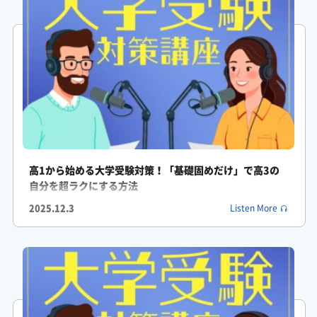
ふみか: そのギャップの正体は、浪人生が抱える課題のアンケー
ト結果を見ると見えてくるんです。
ふみか: じゃあ、なぜ半数が届かないのか。
がくしん: やっぱり科目の難しさとかですかね。
ふみか: それが違うんですよ。
高1から始める大学受験対策！「基礎固めだけ」で高3の
自分を超ラクにする方法
ふみか: 実は課題の第一位はモチベーションの維持。これがなん
2025.12.3
Listen More
と55.7%を占めているんです。
がくしん: え、モチベーション?勉強そのものじゃなくて。
ふみか: はい。
ふみか: さらに第二位が学習計画の立案、作成、そして実行。こ