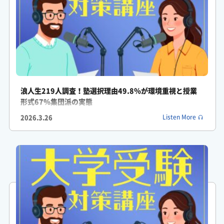
れが31.1%なんですよ。
がくしん: ちょっと待ってください。それってすごく直感に反す
るというか意外なんですけど、だって予備校に通っているのに学
習計画で悩むんですか?
ふみか: そう、そこが大きな誤解を生みやすいポイントなんで
浪人生219人調査！塾選択理由49.8％が環境重視と授業
形式67％集団派の実態
す。
2026.3.26
Listen More
ふみか: どれだけ優れた機材、つまり質の高い授業という強力な
武器をもらっても、自分専用の使い方がわからないと宝の持ち腐
れになっちゃうってことか。
がくしん: そういうことです。現代においてトップクラスの情報
や授業にアクセスすること自体はもはや簡単なことなんですよ
ね。