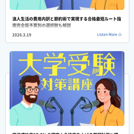
ふみか: もし従来の教育機関がただ全体マップを配るだけの存在
だとしたら、これからの時代、私たちの心や日々の実行力ってい
うのは一体誰がどうやってサポートしていくべきだと思います
浪人生活の費用内訳と節約術で実現する合格最短ルート指
南完全版予算別の選択肢も解説
か?
2026.3.19
Listen More
がくしん: 非常に重要な問いですね。
ふみか: ぜひあなたの日常の目標達成プロセスと照らし合わせて
じっくり考えてみてくださいね。: 本日はここまで。
ふみか: 受験対策ラボ情報局でした。
がくしん: また次回お会いしましょう。