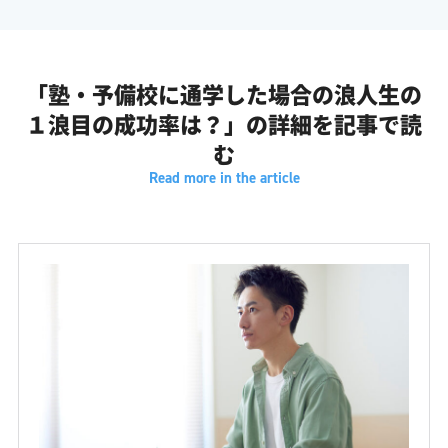
ふみか: なんだかシビアなお話になりそうですが。
ふみか: じゃあまずは前提となる現状のデータから教えてもらえ
「塾・予備校に通学した場合の浪人生の
ますか?
１浪目の成功率は？」の
詳細を記事で読
がくしん: 予備校に通う浪人生が第一志望に合格した割合なんで
む
すけど、これ48.9%なんですよ。
ふみか: 48.9%。なるほど、約半分ってことですね。
がくしん: そうですね。第二志望の29.7%を合わせると、約8割の
人が上位の志望校への進学を決めているという結果になります。
ふみか: おお、8割は上位にいけるんですね。それは結構高い数字
というか。
がくしん: さらに興味深いのが、全ての大学に不合格になってし
まう、いわゆる全落ちですよね。これがわずか2.7%しかいないと