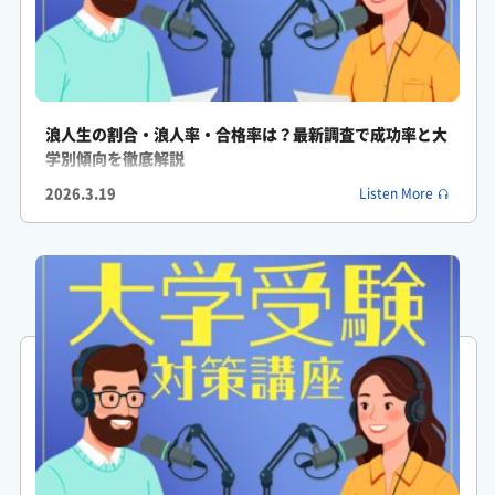
ふみか: なるほど。
ふみか: 本当のボトルネックは長期戦を乗り切るための心理的な
持久力と自分専用にカスタマイズされた戦略の方にあるんです
浪人生の割合・浪人率・合格率は？最新調査で成功率と大
ね。
学別傾向を徹底解説
がくしん: おっしゃる通りです。教育機関は質の高い授業という
2026.3.19
Listen More
武器を提供してくれますが、最終的な成功を左右するのは日々の
メンタル管理と泥臭い実行力なんですよ。
ふみか: 武器や全体マップをもらうだけでは勝てない時代なんで
すね。
ふみか: さて、これを聞いているあなたはどう感じましたか?
がくしん: 本当にそうですよね。