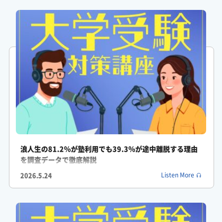
がくしん: なるほどなあ、確かに予備校の柔軟な進路指導とか、
膨大な過去問データのおかげで、うまく軌道修正ができているの
は間違いないですね。
ふみか: ただですね。
がくしん: ただ、何か穴があるんですか?
ふみか: さっきのデータを裏返して考えてみると、いくら予備校
に通っても半数の人は第一志望というトップの目標には届かない
というシビアな現実があるわけですよ。
浪人生の81.2％が塾利用でも39.3％が途中離脱する理由
を調査データで徹底解説
がくしん: ああ、そっか。8割は上位に行けても、第一志望に限る
2026.5.24
Listen More
と半分は落ちちゃうってことですね。
がくしん: どこでボタンの掛け違いが起きているのかが気になり
ます。