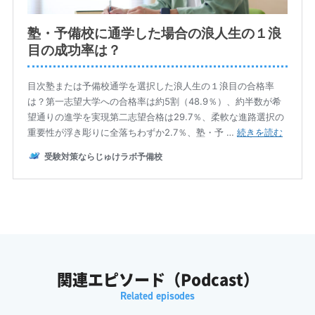
いう事実なんです。
ふみか: えーと、全落ちはたったの2.7%なんですか?
ふみか: それってなんだかすごく強力なセーフティーネットです
よね。
ふみか: 予備校ってなんていうか、すごく高性能なカーナビみた
いなものなのかなって思いました。
がくしん: カーナビですか、面白いですね。
ふみか: はい。
ふみか: 第一希望の目的地に最短ルートでバシッとつけなかった
関連エピソード（Podcast）
としても、完全に道に迷って遭難するような事態だけは確実に防
いでくれるみたいな、そんな印象を受けますね。