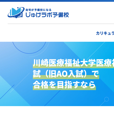
カリキュ
川崎医療福祉大学医療
試（旧AO入試）で
合格を目指すなら