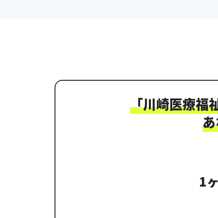
「
川崎医療福
あ
1