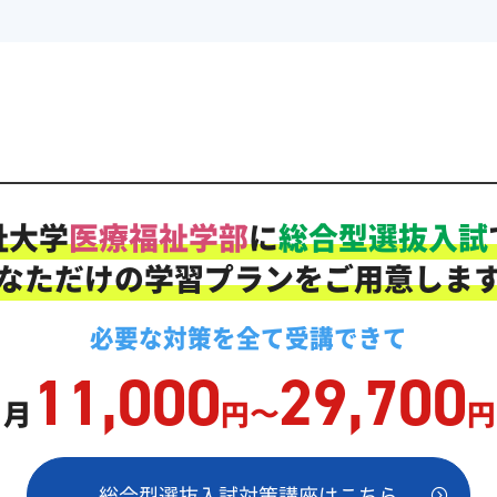
祉大学
医療福祉学部
に
総合型選抜入試
なただけの学習プランをご用意しま
必要な対策を
全て
受講できて
11,000
29,700
ヶ月
円〜
円
総合型選抜入試対策講座はこちら