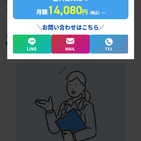
以上を取る、余裕を持って合格点を取るための勉強法、学習スケ
14,080
ジュールを明確にします。
月額
円
（税込）〜
＼お問い合わせはこちら／
あなただけの学習計画だから成果が出る！
一宮起工科高校合格に向けた受験対策カリキ
ュラム