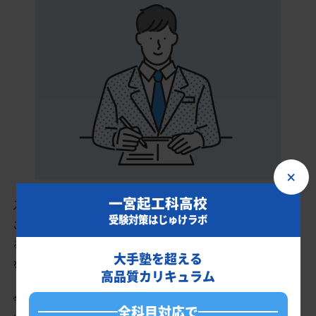
×
一宮起工科高校
入会時に現状分析テストを受けていただきます。
受験対策はじゅけラボ
このテスト結果のデータをもとに、一宮起工科高校を志望してい
るあなたに英語・数学・国語・理科・社会の最適なカリキュラム
大手塾を超える
を作成します。
高品質カリキュラム
今の成績・偏差値から一宮起工科高校の入試で確実に合格最低点
全科目対応で