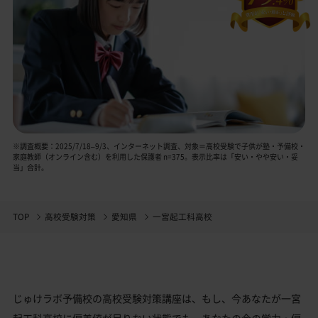
※調査概要：2025/7/18–9/3、インターネット調査、対象＝高校受験で子供が塾・予備校・
家庭教師（オンライン含む）を利用した保護者 n=375。表示比率は「安い・やや安い・妥
当」合計。
TOP
高校受験対策
愛知県
一宮起工科高校
じゅけラボ予備校の高校受験対策講座は、もし、今あなたが一宮
起工科高校に偏差値が足りない状態でも、あなたの今の学力・偏