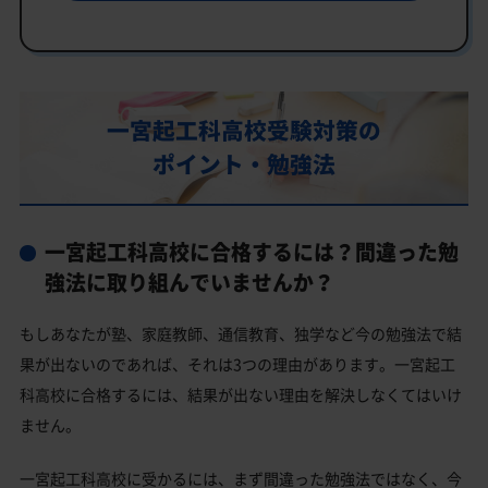
一宮起工科高校の特徴
教育理念
行事
部活動
一宮起工科高校受験対策の
ポイント・勉強法
一宮起工科高校の偏差値
一宮起工科高校合格に必要な内申点の目安
内申点の計算方法
一宮起工科高校に合格するには？間違った勉
一宮起工科高校合格するには内申点と偏差値両方が必要
強法に取り組んでいませんか？
一宮起工科高校の所在地・アクセス
もしあなたが塾、家庭教師、通信教育、独学など今の勉強法で結
一宮起工科高校卒業生の主な大学進学実績
果が出ないのであれば、それは3つの理由があります。一宮起工
科高校に合格するには、結果が出ない理由を解決しなくてはいけ
私立大学
ません。
一宮起工科高校と偏差値が近い公立高校一覧
一宮起工科高校と偏差値が近い私立・国立高校一覧
一宮起工科高校に受かるには、まず間違った勉強法ではなく、今