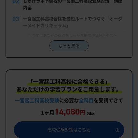
じゅけラボ予備校の一宮起工科高校受験対策 講座
内容
一宮起工科高校合格を最短ルートでつなぐ「オーダ
ーメイドカリキュラム」
まずはあなたの弱点をしっかり把握現状分析テスト
もっと見る
あなただけの学習計画だから成果が出る！一宮起工科高
校合格に向けた受験対策カリキュラム
学習効果をしっかり確認定着度テスト
一人でも安心、学習相談
「一宮起工科高校に合格できる」
生徒にピッタリ合った「一宮起工科高校対策のオー
あなただけの学習プランをご用意します。
ダーメイドカリキュラム」だから成果が出る！
一宮起工科高校受験
に必要な
全科目
を受講できて
カリキュラムや料金についてお気軽にご相談くださ
14,080
い
1ヶ月
円
（税込）
一宮起工科高校受験専門のオンライン家庭教師「い
つでもクイック指導」もご用意
高校受験対策はこちら