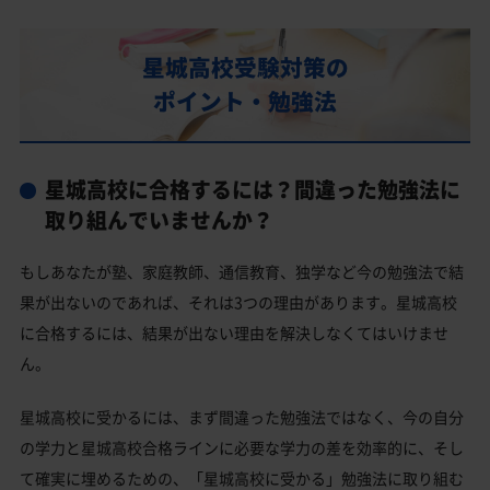
星城高校の偏差値
星城高校合格に必要な内申点の目安
星城高校受験対策の
内申点の計算方法
ポイント・勉強法
星城高校合格するには内申点と偏差値両方が必要
星城高校の所在地・アクセス
星城高校に合格するには？間違った勉強法に
星城高校卒業生の主な大学進学実績
取り組んでいませんか？
国公立大学
もしあなたが塾、家庭教師、通信教育、独学など今の勉強法で結
私立大学
果が出ないのであれば、それは3つの理由があります。星城高校
星城高校と偏差値が近い公立高校一覧
に合格するには、結果が出ない理由を解決しなくてはいけませ
ん。
星城高校と偏差値が近い私立・国立高校一覧
豊明市の他の公立高校
星城高校に受かるには、まず間違った勉強法ではなく、今の自分
の学力と星城高校合格ラインに必要な学力の差を効率的に、そし
星城高校受験生からのよくある質問
て確実に埋めるための、「星城高校に受かる」勉強法に取り組む