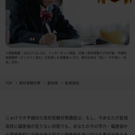
※調査概要：2025/7/18–9/3、インターネット調査、対象＝高校受験で子供が塾・予備校・
家庭教師（オンライン含む）を利用した保護者 n=375。表示比率は「安い・やや安い・妥
当」合計。
TOP
高校受験対策
愛知県
星城高校
じゅけラボ予備校の高校受験対策講座は、もし、今あなたが星城
高校に偏差値が足りない状態でも、あなたの今の学力・偏差値か
ら星城高校に合格出来る学力と偏差値を身に付ける事が出来るあ