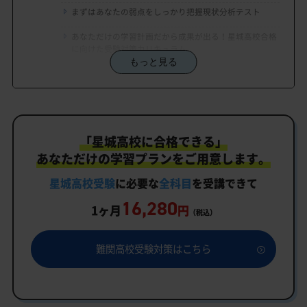
まずはあなたの弱点をしっかり把握現状分析テスト
あなただけの学習計画だから成果が出る！星城高校合格
に向けた受験対策カリキュラム
もっと見る
学習効果をしっかり確認定着度テスト
一人でも安心、学習相談
生徒にピッタリ合った「星城高校対策のオーダーメ
「星城高校に合格できる」
イドカリキュラム」だから成果が出る！
あなただけの学習プランをご用意します。
カリキュラムや料金についてお気軽にご相談くださ
い
星城高校受験
に必要な
全科目
を受講できて
16,280
星城高校受験専門のオンライン家庭教師「いつでも
1ヶ月
円
（税込）
クイック指導」もご用意
星城高校の特徴
難関高校受験対策はこちら
教育理念
行事