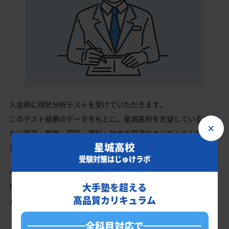
入会時に現状分析テストを受けていただきます。
このテスト結果のデータをもとに、星城高校を志望しているあな
×
たに英語・数学・国語・理科・社会の最適なカリキュラムを作成
星城高校
します。
受験対策はじゅけラボ
今の成績・偏差値から星城高校の入試で確実に合格最低点以上を
大手塾を超える
取る、余裕を持って合格点を取るための勉強法、学習スケジュー
高品質カリキュラム
ルを明確にします。
全科目対応で