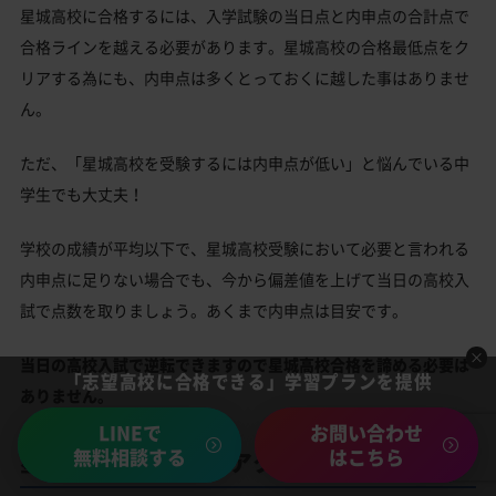
星城高校に合格するには、入学試験の当日点と内申点の合計点で
合格ラインを越える必要があります。星城高校の合格最低点をク
リアする為にも、内申点は多くとっておくに越した事はありませ
ん。
ただ、「星城高校を受験するには内申点が低い」と悩んでいる中
学生でも大丈夫！
学校の成績が平均以下で、星城高校受験において必要と言われる
内申点に足りない場合でも、今から偏差値を上げて当日の高校入
試で点数を取りましょう。あくまで内申点は目安です。
当日の高校入試で逆転できますので星城高校合格を諦める必要は
「志望高校に合格できる」学習プランを提供
ありません。
LINEで
お問い合わせ
無料相談する
はこちら
星城高校の所在地・アクセス