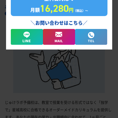
16,280
あなただけの学習計画だから成果が出る！
月額
円
（税込）〜
星城高校合格に向けた受験対策カリキュラム
＼お問い合わせはこちら／
じゅけラボ予備校は、教室で授業を受ける形式ではなく「独学
で」星城高校に合格できるオーダーメイドカリキュラムを提供し
ます。あなたの現在の学力・出題傾向に合わせて、1ヶ月ごと