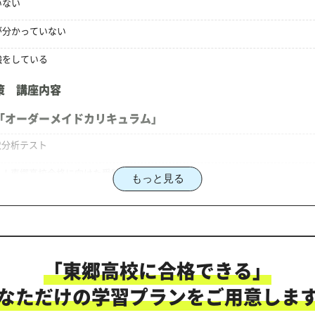
いない
が分かっていない
強をしている
策 講座内容
「オーダーメイドカリキュラム」
状分析テスト
る！東郷高校合格に向けた受験対策カリキュラム
もっと見る
策のオーダーメイドカリキュラム」だから成果が出る！
「東郷高校に合格できる」
にご相談ください
なただけの学習プランをご用意しま