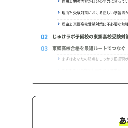
理由1: 勉強内容が自分の学力に合って
理由2: 受験対策における正しい学習法
理由3: 東郷高校受験対策に不必要な勉
じゅけラボ予備校の東郷高校受験対
東郷高校合格を最短ルートでつなぐ
まずはあなたの弱点をしっかり把握現
あなただけの学習計画だから成果が出
学習効果をしっかり確認定着度テスト
一人でも安心、学習相談
生徒にピッタリ合った「東郷高校対
カリキュラムや料金についてお気軽
あ