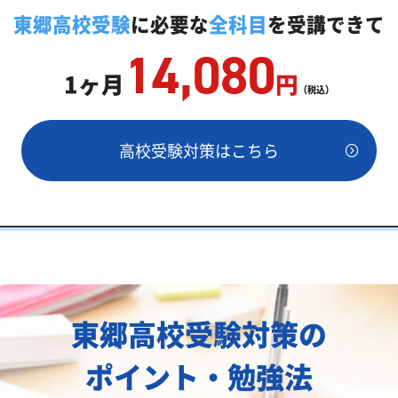
教師「いつでもクイック指導」もご用意
東郷高校受験
に必要な
全科目
を受講できて
14,080
1ヶ月
円
（税込）
高校受験対策はこちら
両方が必要
東郷高校受験対策の
ポイント・勉強法