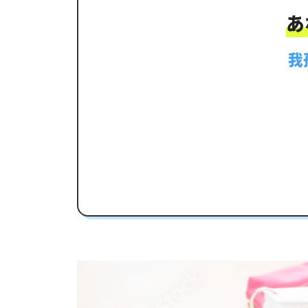
カリキュラムや料金についてお気軽
あ
我孫子二階堂高校受験専門のオンラ
我
我孫子二階堂高校の特徴
教育理念
行事
部活動
我孫子二階堂高校の偏差値
我孫子二階堂高校合格に必要な内申
内申点の計算方法
我孫子二階堂高校合格するには内申点
我孫子二階堂高校の所在地・アクセ