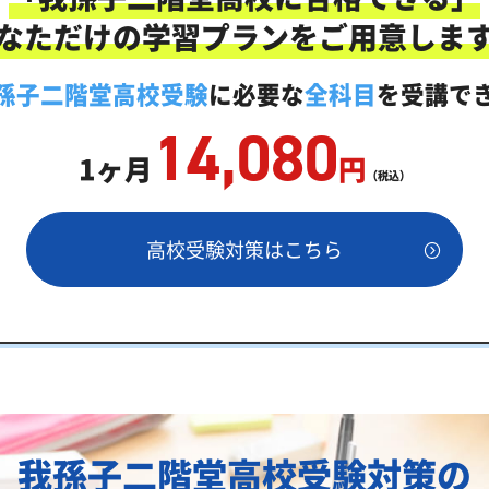
にご相談ください
なただけの学習プランをご用意しま
イン家庭教師「いつでもクイック指導」もご用意
孫子二階堂高校受験
に必要な
全科目
を受講で
14,080
1ヶ月
円
（税込）
高校受験対策はこちら
点の目安
と偏差値両方が必要
我孫子二階堂高校受験対策の
ス