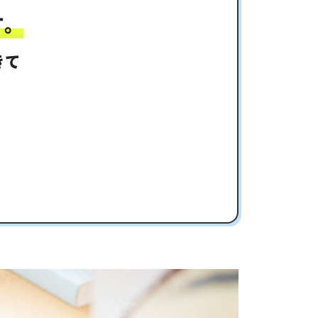
す。
きて