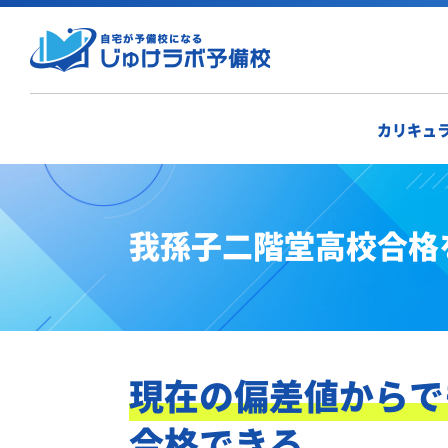
カリキュ
我孫子二階堂高校合格
現在の偏差値からで
合格できる