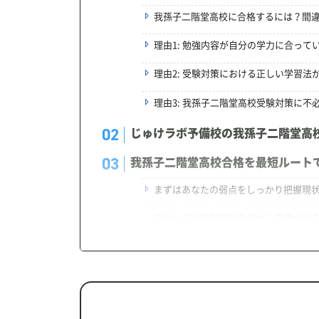
我孫子二階堂高校に合格するには？間
理由1: 勉強内容が自分の学力に合って
理由2: 受験対策における正しい学習法
理由3: 我孫子二階堂高校受験対策に不
じゅけラボ予備校の我孫子二階堂高
我孫子二階堂高校合格を最短ルート
まずはあなたの弱点をしっかり把握現
あなただけの学習計画だから成果が出
学習効果をしっかり確認定着度テスト
一人でも安心、学習相談
生徒にピッタリ合った「我孫子二階