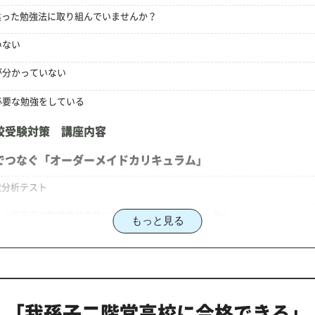
違った勉強法に取り組んでいませんか？
いない
が分かっていない
必要な勉強をしている
校受験対策 講座内容
でつなぐ「オーダーメイドカリキュラム」
状分析テスト
る！我孫子二階堂高校合格に向けた受験対策カリキュラム
もっと見る
堂高校対策のオーダーメイドカリキュラム」だから成果が出る
「我孫子二階堂高校に合格できる」