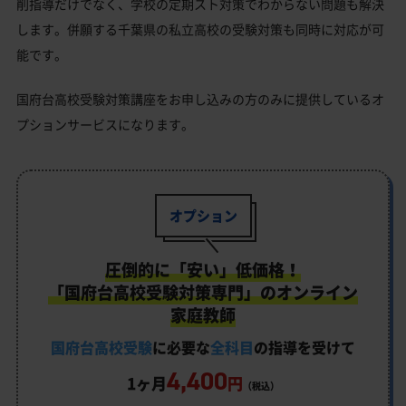
削指導だけでなく、学校の定期スト対策でわからない問題も解決
します。併願する千葉県の私立高校の受験対策も同時に対応が可
能です。
国府台高校受験対策講座をお申し込みの方のみに提供しているオ
プションサービスになります。
オプション
圧倒的に「安い」低価格！
「国府台高校受験対策専門」のオンライン
家庭教師
国府台高校受験
に必要な
全科目
の指導を受けて
4,400
1ヶ月
円
（税込）