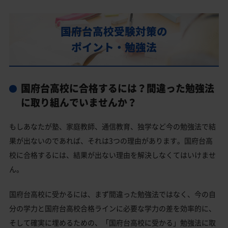
部活動
国府台高校の偏差値
国府台高校受験対策の
国府台高校合格に必要な内申点の目安
ポイント・勉強法
内申点の計算方法
国府台高校合格するには内申点と偏差値両方が必要
国府台高校に合格するには？間違った勉強法
国府台高校の所在地・アクセス
に取り組んでいませんか？
国府台高校卒業生の主な大学進学実績
もしあなたが塾、家庭教師、通信教育、独学など今の勉強法で結
国公立大学
果が出ないのであれば、それは3つの理由があります。国府台高
私立大学
校に合格するには、結果が出ない理由を解決しなくてはいけませ
ん。
国府台高校と偏差値が近い公立高校一覧
国府台高校と偏差値が近い私立・国立高校一覧
国府台高校に受かるには、まず間違った勉強法ではなく、今の自
分の学力と国府台高校合格ラインに必要な学力の差を効率的に、
市川市の他の公立高校
そして確実に埋めるための、「国府台高校に受かる」勉強法に取
市川市の他の私立高校