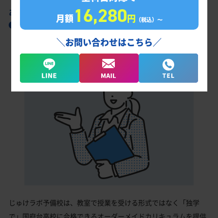
16,280
あなただけの学習計画だから成果が出る！
月額
円
（税込）〜
国府台高校合格に向けた受験対策カリキュラ
ム
＼お問い合わせはこちら／
じゅけラボ予備校は、教室で授業を受ける形式ではなく「独学
で」国府台高校に合格できるオーダーメイドカリキュラムを提供