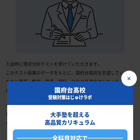
入会時に現状分析テストを受けていただきます。
このテスト結果のデータをもとに、国府台高校を志望しているあ
×
なたに英語・数学・国語・理科・社会の最適なカリキュラムを作
国府台高校
成します。
受験対策はじゅけラボ
今の成績・偏差値から国府台高校の入試で確実に合格最低点以上
大手塾を超える
を取る、余裕を持って合格点を取るための勉強法、学習スケジュ
高品質カリキュラム
ールを明確にします。
全科目対応で