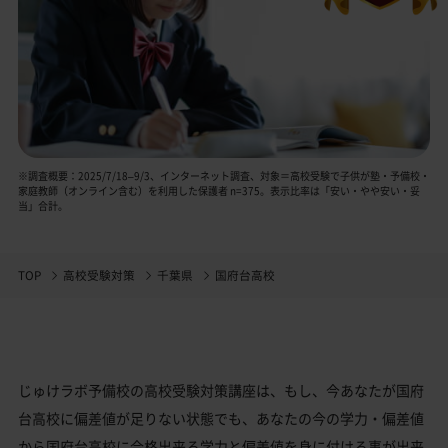
※調査概要：2025/7/18–9/3、インターネット調査、対象＝高校受験で子供が塾・予備校・
家庭教師（オンライン含む）を利用した保護者 n=375。表示比率は「安い・やや安い・妥
当」合計。
TOP
高校受験対策
千葉県
国府台高校
じゅけラボ予備校の高校受験対策講座は、もし、今あなたが国府
台高校に偏差値が足りない状態でも、あなたの今の学力・偏差値
から国府台高校に合格出来る学力と偏差値を身に付ける事が出来