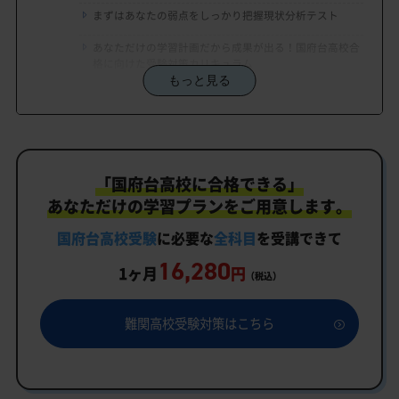
まずはあなたの弱点をしっかり把握現状分析テスト
あなただけの学習計画だから成果が出る！国府台高校合
格に向けた受験対策カリキュラム
もっと見る
学習効果をしっかり確認定着度テスト
一人でも安心、学習相談
生徒にピッタリ合った「国府台高校対策のオーダー
「国府台高校に合格できる」
メイドカリキュラム」だから成果が出る！
あなただけの学習プランをご用意します。
カリキュラムや料金についてお気軽にご相談くださ
い
国府台高校受験
に必要な
全科目
を受講できて
16,280
国府台高校受験専門のオンライン家庭教師「いつで
1ヶ月
円
（税込）
もクイック指導」もご用意
国府台高校の特徴
難関高校受験対策はこちら
教育理念
行事