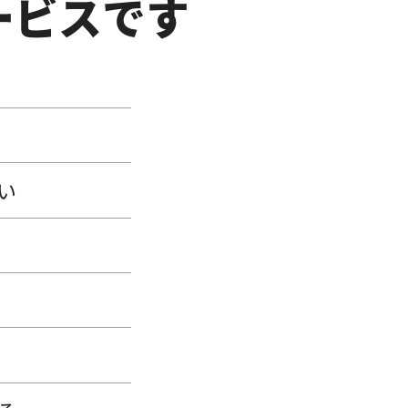
ービスです
い