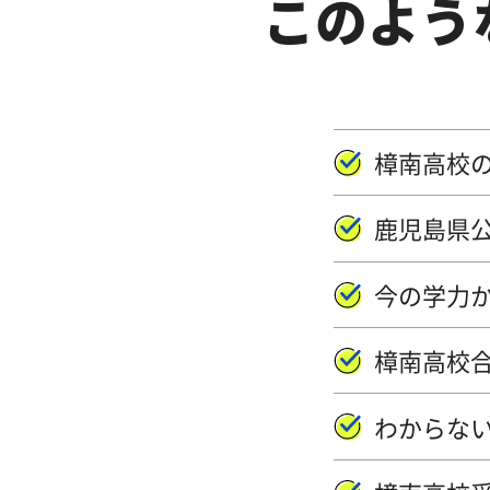
このよう
樟南高校
鹿児島県
今の学力
樟南高校
わからな