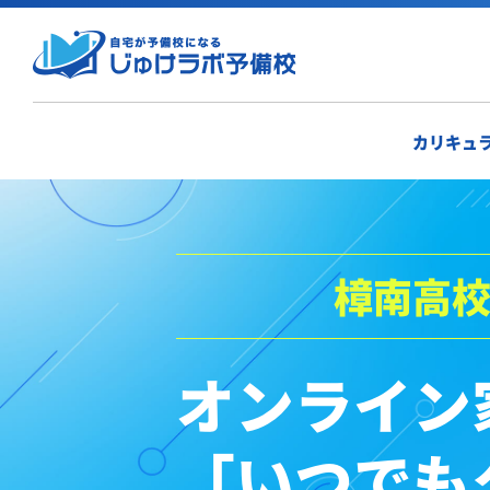
カリキュ
樟南高
オンライン
「いつでも