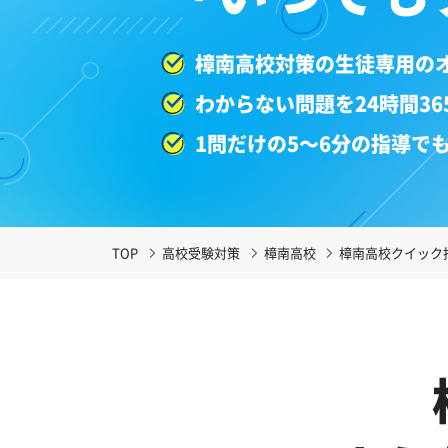
樟南高校対策の生徒専用の
わからない問題を24時間3
1問だけの5～6分の指導で
TOP
高校受験対策
樟南高校
樟南高校クイック