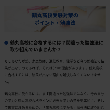
部活動
鶴丸高校の偏差値
鶴丸高校受験対策の
鶴丸高校合格に必要な内申点の目安
ポイント・勉強法
内申点の計算方法
鶴丸高校合格するには内申点と偏差値両方が必要
鶴丸高校に合格するには？間違った勉強法に
鶴丸高校の所在地・アクセス
取り組んでいませんか？
鶴丸高校卒業生の主な大学進学実績
もしあなたが塾、家庭教師、通信教育、独学など今の勉強法で結
国公立大学
果が出ないのであれば、それは3つの理由があります。鶴丸高校
私立大学
に合格するには、結果が出ない理由を解決しなくてはいけませ
ん。
鶴丸高校と偏差値が近い私立・国立高校一覧
鹿児島市の他の公立高校
鶴丸高校に受かるには、まず間違った勉強法ではなく、今の自分
の学力と鶴丸高校合格ラインに必要な学力の差を効率的に、そし
鹿児島市の他の私立高校
て確実に埋めるための、「鶴丸高校に受かる」勉強法に取り組む
鶴丸高校受験生からのよくある質問