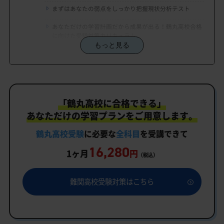
まずはあなたの弱点をしっかり把握現状分析テスト
あなただけの学習計画だから成果が出る！鶴丸高校合格
に向けた受験対策カリキュラム
もっと見る
学習効果をしっかり確認定着度テスト
一人でも安心、学習相談
生徒にピッタリ合った「鶴丸高校対策のオーダーメ
「鶴丸高校に合格できる」
イドカリキュラム」だから成果が出る！
あなただけの学習プランをご用意します。
カリキュラムや料金についてお気軽にご相談くださ
い
鶴丸高校受験
に必要な
全科目
を受講できて
16,280
鶴丸高校受験専門のオンライン家庭教師「いつでも
1ヶ月
円
（税込）
クイック指導」もご用意
鶴丸高校の特徴
難関高校受験対策はこちら
教育理念
行事