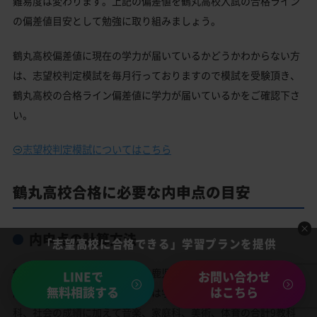
難易度は変わります。上記の偏差値を鶴丸高校入試の合格ライン
の偏差値目安として勉強に取り組みましょう。
鶴丸高校偏差値に現在の学力が届いているかどうかわからない方
は、志望校判定模試を毎月行っておりますので模試を受験頂き、
鶴丸高校の合格ライン偏差値に学力が届いているかをご確認下さ
い。
志望校判定模試についてはこちら
鶴丸高校合格に必要な内申点の目安
内申点の計算方法
「志望高校に合格できる」学習プランを提供
鶴丸高校の内申点の計算方法は鹿児島県の内申点の計算方法が適
LINEで
お問い合わせ
無料相談する
はこちら
応されます。基本的には内申点は学校の英語、数学、国語、理
科、社会の成績に加えて音楽、家庭科、美術、体育の合計9教科