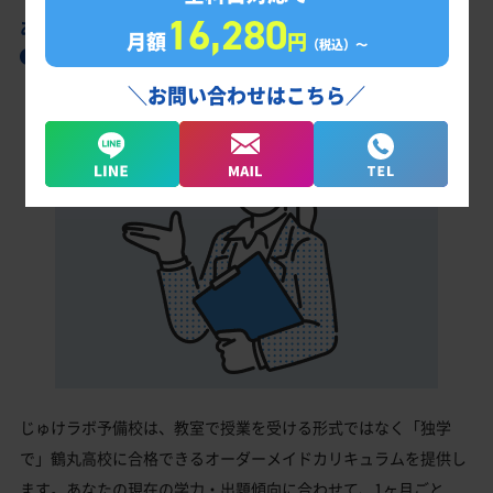
16,280
あなただけの学習計画だから成果が出る！
月額
円
（税込）〜
鶴丸高校合格に向けた受験対策カリキュラム
＼お問い合わせはこちら／
じゅけラボ予備校は、教室で授業を受ける形式ではなく「独学
で」鶴丸高校に合格できるオーダーメイドカリキュラムを提供し
ます。あなたの現在の学力・出題傾向に合わせて、1ヶ月ごと