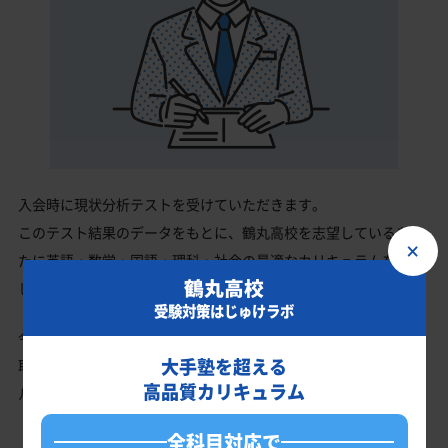
入会時に現状分析テストを受けていただきます。
このテスト結果のデータをもとに、鶴丸高校を志望しているあな
×
たに英語・数学・国語・理科・社会の最適なカリキュラムを作成
鶴丸高校
します。
受験対策はじゅけラボ
今の成績・偏差値から鶴丸高校の入試で確実に合格最低点以上を
大手塾を超える
取る、余裕を持って合格点を取るための勉強法、学習スケジュー
高品質カリキュラム
ルを明確にします。
全科目対応で