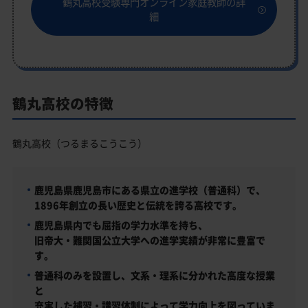
鶴丸高校受験専門オンライン家庭教師の詳
細
鶴丸高校の特徴
鶴丸高校（つるまるこうこう）
鹿児島県鹿児島市にある
県立の進学校（普通科）
で、
1896年創立の長い歴史と伝統を誇る高校です。
鹿児島県内でも屈指の学力水準を持ち、
旧帝大・難関国公立大学
への進学実績が非常に豊富で
す。
普通科のみを設置し、文系・理系に分かれた高度な授業
と
充実した補習・講習体制によって学力向上を図っていま