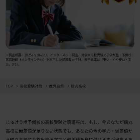
※調査概要：2025/7/18–9/3、インターネット調査、対象＝高校受験で子供が塾・予備校・
家庭教師（オンライン含む）を利用した保護者 n=375。表示比率は「安い・やや安い・妥
当」合計。
TOP
高校受験対策
鹿児島県
鶴丸高校
じゅけラボ予備校の高校受験対策講座は、もし、今あなたが鶴丸
高校に偏差値が足りない状態でも、あなたの今の学力・偏差値か
ら鶴丸高校に合格出来る学力と偏差値を身に付ける事が出来るあ