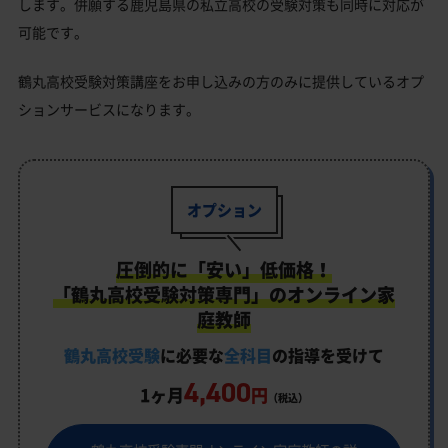
します。併願する鹿児島県の私立高校の受験対策も同時に対応が
可能です。
鶴丸高校受験対策講座をお申し込みの方のみに提供しているオプ
ションサービスになります。
オプション
圧倒的に「安い」低価格！
「鶴丸高校受験対策専門」のオンライン家
庭教師
鶴丸高校受験
に必要な
全科目
の指導を受けて
4,400
1ヶ月
円
（税込）