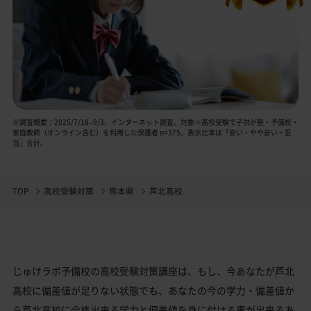
※調査概要：2025/7/18–9/3、インターネット調査、対象＝高校受験で子供が塾・予備校・
家庭教師（オンライン含む）を利用した保護者 n=375。表示比率は「安い・やや安い・妥
当」合計。
TOP
高校受験対策
熊本県
芦北高校
じゅけラボ予備校の高校受験対策講座は、もし、今あなたが芦北
高校に偏差値が足りない状態でも、あなたの今の学力・偏差値か
ら芦北高校に合格出来る学力と偏差値を身に付ける事が出来るあ