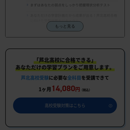
まずはあなたの弱点をしっかり把握現状分析テスト
あなただけの学習計画だから成果が出る！芦北高校合格
に向けた受験対策カリキュラム
もっと見る
学習効果をしっかり確認定着度テスト
一人でも安心、学習相談
生徒にピッタリ合った「芦北高校対策のオーダーメ
「芦北高校に合格できる」
イドカリキュラム」だから成果が出る！
あなただけの学習プランをご用意します。
カリキュラムや料金についてお気軽にご相談くださ
い
芦北高校受験
に必要な
全科目
を受講できて
14,080
芦北高校受験専門のオンライン家庭教師「いつでも
1ヶ月
円
（税込）
クイック指導」もご用意
芦北高校の特徴
高校受験対策はこちら
教育理念
行事