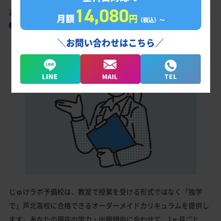
14,080
あなただけの学習計画だから成果が出る！
月額
円
（税込）〜
芦北高校合格に向けた受験対策カリキュラム
＼お問い合わせはこちら／
じゅけラボ予備校は、教室で授業を受ける形式ではなく「独学
で」芦北高校に合格できるオーダーメイドカリキュラムを提供し
ます。あなたの現在の学力・出題傾向に合わせて、1ヶ月ごと