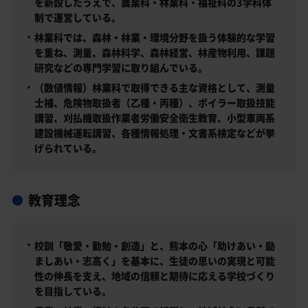
を新設したうえで、農業科・林業科・福祉科の3学科体
制で運営している。
林業科では、森林・林業・環境分野を扱う体験的な学習
を重ね、測量、森林科学、森林経営、林産物利用、課題
研究などの専門学習に取り組んでいる。
（数値情報）林業科で取得できる主な資格として、測量
士補、危険物取扱者（乙種・丙種）、ボイラー取扱技能
講習、刈払機取扱作業者労働安全衛生教育、小型車両系
建設機械運転講習、各種情報処理・文書系検定などが挙
げられている。
教育理念
校訓「敬愛・勤勉・創造」と、熊本の心「助けあい・励
ましあい・志高く」を基本に、生徒の思いの実現と可能
性の伸長を支え、地域の信頼と期待に応える学校づくり
を目指している。