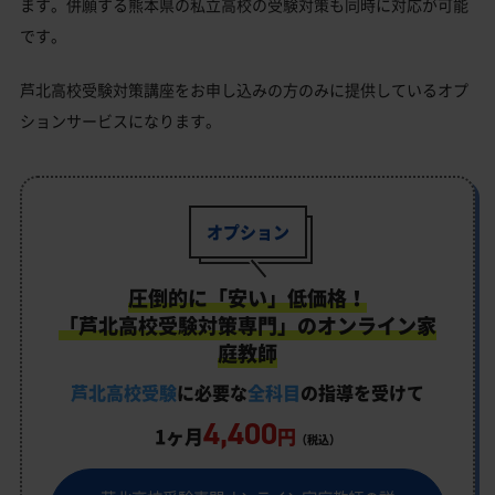
ます。併願する熊本県の私立高校の受験対策も同時に対応が可能
です。
芦北高校受験対策講座をお申し込みの方のみに提供しているオプ
ションサービスになります。
オプション
圧倒的に「安い」低価格！
「芦北高校受験対策専門」のオンライン家
庭教師
芦北高校受験
に必要な
全科目
の指導を受けて
4,400
1ヶ月
円
（税込）