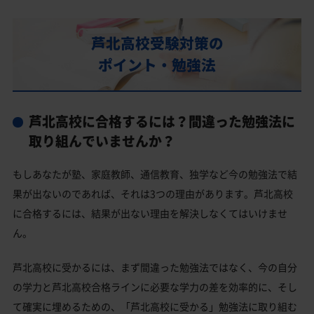
部活動
芦北高校の偏差値
芦北高校受験対策の
芦北高校合格に必要な内申点の目安
ポイント・勉強法
内申点の計算方法
芦北高校合格するには内申点と偏差値両方が必要
芦北高校に合格するには？間違った勉強法に
芦北高校の所在地・アクセス
取り組んでいませんか？
芦北高校卒業生の主な大学進学実績
もしあなたが塾、家庭教師、通信教育、独学など今の勉強法で結
国公立大学
果が出ないのであれば、それは3つの理由があります。芦北高校
私立大学
に合格するには、結果が出ない理由を解決しなくてはいけませ
ん。
芦北高校と偏差値が近い公立高校一覧
芦北高校と偏差値が近い私立・国立高校一覧
芦北高校に受かるには、まず間違った勉強法ではなく、今の自分
の学力と芦北高校合格ラインに必要な学力の差を効率的に、そし
芦北高校受験生からのよくある質問
て確実に埋めるための、「芦北高校に受かる」勉強法に取り組む