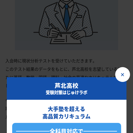
入会時に現状分析テストを受けていただきます。
このテスト結果のデータをもとに、芦北高校を志望しているあな
×
たに英語・数学・国語・理科・社会の最適なカリキュラムを作成
芦北高校
します。
受験対策はじゅけラボ
今の成績・偏差値から芦北高校の入試で確実に合格最低点以上を
大手塾を超える
取る、余裕を持って合格点を取るための勉強法、学習スケジュー
高品質カリキュラム
ルを明確にします。
全科目対応で