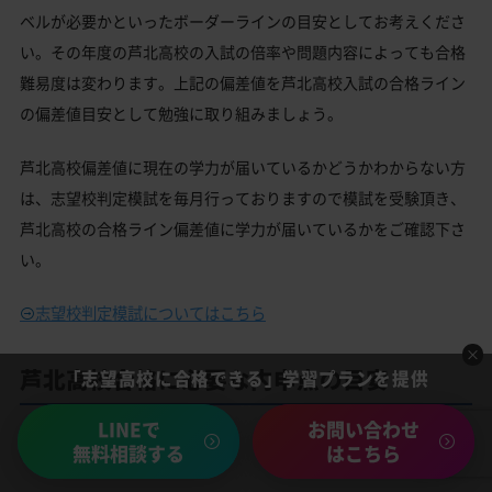
ベルが必要かといったボーダーラインの目安としてお考えくださ
い。その年度の芦北高校の入試の倍率や問題内容によっても合格
難易度は変わります。上記の偏差値を芦北高校入試の合格ライン
の偏差値目安として勉強に取り組みましょう。
芦北高校偏差値に現在の学力が届いているかどうかわからない方
は、志望校判定模試を毎月行っておりますので模試を受験頂き、
芦北高校の合格ライン偏差値に学力が届いているかをご確認下さ
い。
志望校判定模試についてはこちら
芦北高校合格に必要な内申点の目安
「志望高校に合格できる」学習プランを提供
LINEで
お問い合わせ
内申点の計算方法
無料相談する
はこちら