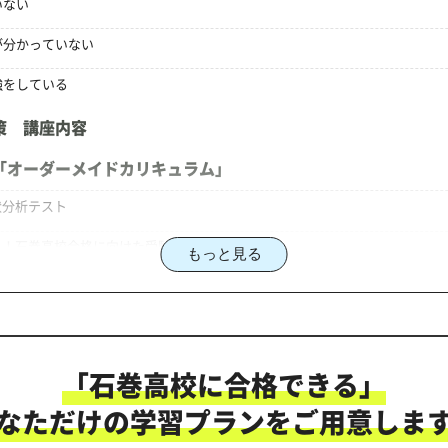
いない
が分かっていない
強をしている
策 講座内容
「オーダーメイドカリキュラム」
状分析テスト
る！石巻高校合格に向けた受験対策カリキュラム
もっと見る
策のオーダーメイドカリキュラム」だから成果が出る！
「石巻高校に合格できる」
にご相談ください
なただけの学習プランをご用意しま