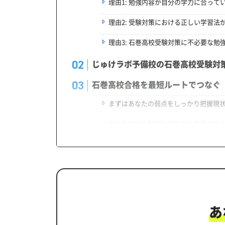
理由1: 勉強内容が自分の学力に合って
理由2: 受験対策における正しい学習法
理由3: 石巻高校受験対策に不必要な勉
じゅけラボ予備校の石巻高校受験対
石巻高校合格を最短ルートでつなぐ
まずはあなたの弱点をしっかり把握現
あなただけの学習計画だから成果が出
学習効果をしっかり確認定着度テスト
一人でも安心、学習相談
生徒にピッタリ合った「石巻高校対
カリキュラムや料金についてお気軽
あ