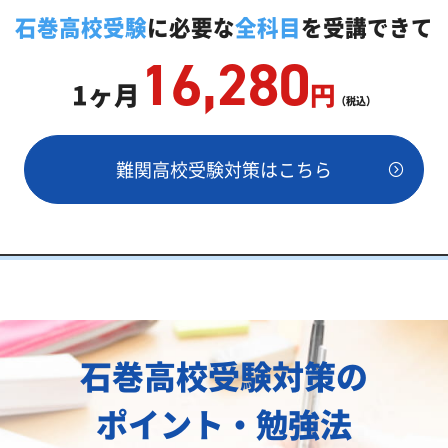
教師「いつでもクイック指導」もご用意
石巻高校受験
に必要な
全科目
を受講できて
16,280
1ヶ月
円
（税込）
難関高校受験対策はこちら
両方が必要
石巻高校受験対策の
ポイント・勉強法