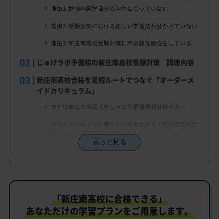
理由1: 勉強内容が自分の学力に合っていない
理由2: 受験対策における正しい学習法が分かっていない
理由3: 新庄南高校受験対策に不必要な勉強をしている
じゅけラボ予備校の新庄南高校受験対策 講座内容
新庄南高校合格を最短ルートでつなぐ「オーダーメ
イドカリキュラム」
まずはあなたの弱点をしっかり把握現状分析テスト
あなただけの学習計画だから成果が出る！新庄南高校合
格に向けた受験対策カリキュラム
もっと見る
学習効果をしっかり確認定着度テスト
一人でも安心、学習相談
生徒にピッタリ合った「新庄南高校対策のオーダー
「新庄南高校に合格できる」
メイドカリキュラム」だから成果が出る！
あなただけの学習プランをご用意します。
カリキュラムや料金についてお気軽にご相談くださ