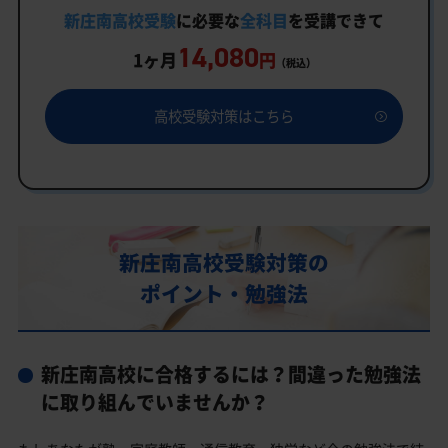
い
新庄南高校受験
に必要な
全科目
を受講できて
14,080
新庄南高校受験専門のオンライン家庭教師「いつで
1ヶ月
円
（税込）
もクイック指導」もご用意
新庄南高校の偏差値
高校受験対策はこちら
新庄南高校合格に必要な内申点の目安
内申点の計算方法
新庄南高校合格するには内申点と偏差値両方が必要
新庄南高校の所在地・アクセス
新庄南高校受験対策の
本校
ポイント・勉強法
金山校
新庄南高校と偏差値が近い公立高校一覧
新庄南高校に合格するには？間違った勉強法
新庄南高校受験生からのよくある質問
に取り組んでいませんか？