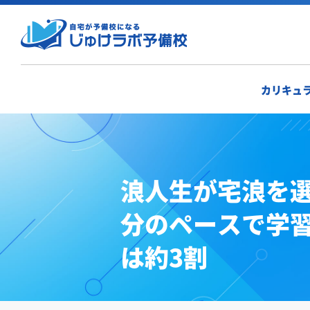
カリキュ
浪人生が宅浪を選
分のペースで学
は約3割