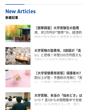
新着記事
【衝撃調査】大学受験生の塾費
用、月2万円が”限界”か。経済的
理由で塾を諦めた保護者の半数以
上（58.0%）が「月20,000円未
満」を適正費用と回答。
大学受験の塾費用、8割超が「高
い」と悲鳴！年間100万円超えも
2割以上にのぼる実態が明らか
に。保護者が考える“適正価
格”との乖離が深刻化
【大学受験費用実態】保護者の7
割以上が塾・予備校の月謝に「高
い」と悲鳴！理想の月謝「月3万
円未満」が過半数を超えるも、現
実との1万円以上のギャップが家
大学受験、本当の「始めどき」は
計を圧迫するリアル
いつ？ 高3からの短期集中で合格
率75.6%を記録する一方、国公
立は高2、難関私大は高1が最多