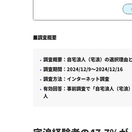
まとめ
1.宅浪を選ぶ理由
2.学習スタイルの選択
■
調査概要
3.現代の宅浪の特徴
宅浪関連の調査記事
調査概要：自宅浪人（宅浪）の選択理由
じゅけラボ予備校について
調査期間：2024/12/9～2024/12/16
この記事をPodcastで聴く
調査方法：インターネット調査
有効回答：事前調査で「自宅浪人（宅浪）
人