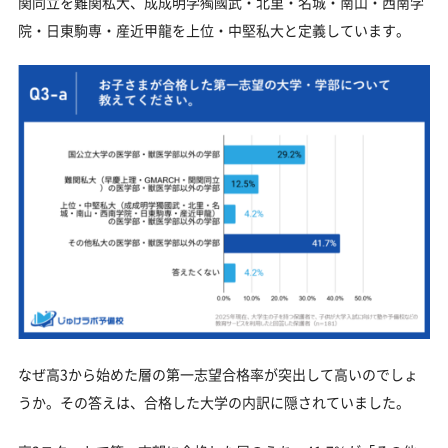
関同立を難関私大、成成明学獨國武・北里・名城・南山・西南学
院・日東駒専・産近甲龍を上位・中堅私大と定義しています。
なぜ高3から始めた層の第一志望合格率が突出して高いのでしょ
うか。その答えは、合格した大学の内訳に隠されていました。