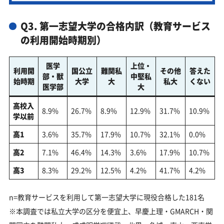
Q3. 第一志望大学の合格内訳（教育サービス
の利用開始時期別）
医学
上位・
利用開
国公立
難関私
その他
答えた
部・獣
中堅私
始時期
大学
大
私大
くない
医学部
大
高校入
8.9%
26.7%
8.9%
12.9%
31.7%
10.9%
学以前
高1
3.6%
35.7%
17.9%
10.7%
32.1%
0.0%
高2
7.1%
46.4%
14.3%
3.6%
17.9%
10.7%
高3
8.3%
29.2%
12.5%
4.2%
41.7%
4.2%
n=教育サービスを利用して第一志望大学に現役合格した181名
※本調査では私立大学の区分を便宜上、早慶上理・GMARCH・関