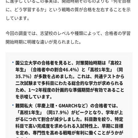
に進学しているこの事実は、開始時期そのものよりも「何を目標
に、どう学習するか」という戦略の質が合格を左右することを示
しています。
今回の調査では、志望校のレベルや種類によって、合格者の学習
開始時期に明確な違いが見られました。
国公立大学の合格者を見ると、対策開始時期は「高校2
年生」（合格者中の割合46.4%）と「高校1年生」（同
35.7%）が多数を占めました。これは、共通テストから
二次試験まで多科目にわたる総合的な学力が求められる
ため、1〜2年程度の計画的な準備期間が有効であること
を示唆しています。
難関私大（早慶上理・GMARCHなど）の合格者では、
「高校1年生」（同17.9%）がピークとなり、学年が上
がるにつれて割合が減少しました。科目数を絞り、特定
科目で高い完成度を求められる入試特性上、早期に目標
を定め、専門性を高める戦略が有利に働くことがうかが