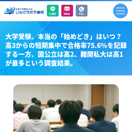
大学受験、本当の「始めどき」はいつ？
高3からの短期集中で合格率75.6%を記録
する一方、国公立は高2、難関私大は高1
が最多という調査結果。