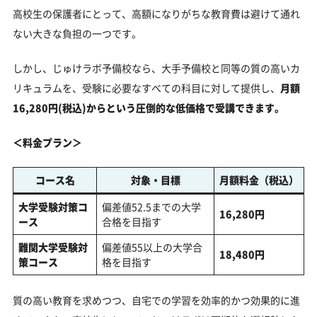
高校生の保護者にとって、高額になりがちな教育費は避けて通れ
ない大きな負担の一つです。
しかし、じゅけラボ予備校なら、大手予備校と同等の質の高いカ
リキュラムを、受験に必要なすべての科目に対して提供し、
月額
16,280円(税込)からという圧倒的な低価格で受講できます。
＜料金プラン＞
コース名
対象・目標
月額料金（税込）
大学受験対策コ
偏差値52.5までの大学
16,280円
ース
合格を目指す
難関大学受験対
偏差値55以上の大学合
18,480円
策コース
格を目指す
質の高い教育を求めつつ、自宅での学習を効率的かつ効果的に進