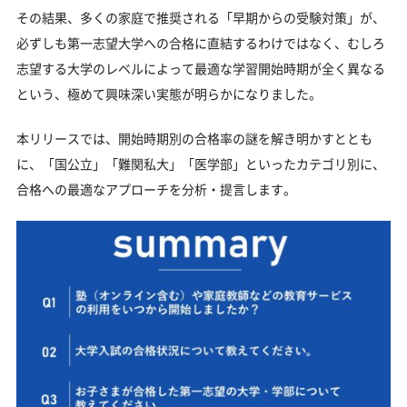
強を
その結果、多くの家庭で推奨される「早期からの受験対策」が、
最適な「勉強時間」「勉強法」「学習計画」で合格に導く！生
必ずしも第一志望大学への合格に直結するわけではなく、むしろ
徒一人ひとりに合わせたオーダーメイドカリキュラム
志望する大学のレベルによって最適な学習開始時期が全く異なる
じゅけラボ予備校について
という、極めて興味深い実態が明らかになりました。
大学受験関連調査結果
本リリースでは、開始時期別の合格率の謎を解き明かすととも
に、「国公立」「難関私大」「医学部」といったカテゴリ別に、
合格への最適なアプローチを分析・提言します。