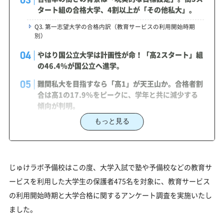
タート組の合格大学、4割以上が「その他私大」。
Q3. 第一志望大学の合格内訳（教育サービスの利用開始時期
別）
​​やはり国公立大学は計画性が命！「高2スタート」組
の46.4%が国公立へ進学。
難関私大を目指すなら「高1」が天王山か。合格者割
合は高1の17.9%をピークに、学年と共に減少する
傾向が判明。
もっと見る
最難関の医学部・獣医学部では合格戦略が二極化！
「高校入学以前」が8.9%、「高3」も8.3%存在。
まとめ
じゅけラボ予備校はこの度、大学入試で塾や予備校などの教育サ
『じゅけラボ予備校の大学受験対策』大手予備校を
ービスを利用した大学生の保護者475名を対象に、教育サービス
超えるカリキュラムを圧倒的な低価格で！
の利用開始時期と大学合格に関するアンケート調査を実施いたし
月額16,280円(税込)～で大手予備校レベルの受験対策を全科目
受講できる
ました。
年間コストを大幅削減！リーズナブルな費用で質の高い受験勉