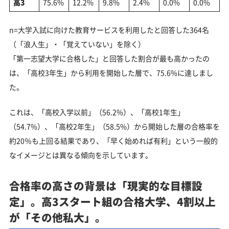
高3
75.6%
12.2%
9.8%
2.4%
0.0%
0.0%
n=大学入試に向けた教育サービスを利用したと回答した364名
（「浪人生」・「覚えていない」を除く）
「第一志望大学に合格した」と回答した割合が最も高かったの
は、「高校3年生」から利用を開始した層で、75.6%に達しまし
た。
これは、「高校入学以前」（56.2%）、「高校1年生」
（54.7%）、「高校2年生」（58.5%）から開始した層の合格率を
約20％も上回る結果であり、「早く始めれば有利」という一般的
なイメージとは異なる傾向を示しています。
合格率の高さの背景は「現実的な目標設
定」。高3スタート組の合格大学、4割以上
が「その他私大」。