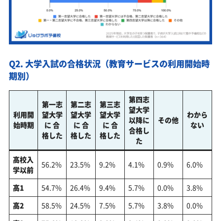
Q2. 大学入試の合格状況（教育サービスの利用開始時
期別）
第四志
第一志
第二志
第三志
望大学
利用開
望大学
望大学
望大学
わから
以降に
その他
始時期
に 合
に 合
に 合
ない
合格し
格した
格した
格した
た
高校入
56.2%
23.5%
9.2%
4.1%
0.9%
6.0%
学以前
高1
54.7%
26.4%
9.4%
5.7%
0.0%
3.8%
高2
58.5%
24.5%
7.5%
5.7%
3.8%
0.0%