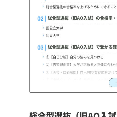
総合型選抜の合格率を上げるためにできるこ
総合型選抜（旧AO入試）の合格率
国公立大学
私立大学
総合型選抜（旧AO入試）で受かる確
①【自己分析】自分の強みを見つける
②【志望理由書】大学が求める人物像に合わ
③【面接・口頭試問】自己PRや質疑応答だけ
④【小論文・プレゼン】頻出テーマで高評価
⑤【課外活動】インターンシップやボランテ
⑥【スケジュール・計画】合格に向けて対策
まとめ｜志望校の合格率を把握して
総合型選抜（旧AO入