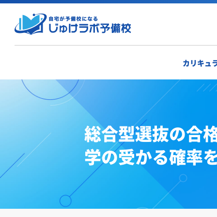
カリキュ
総合型選抜の合
学の受かる確率