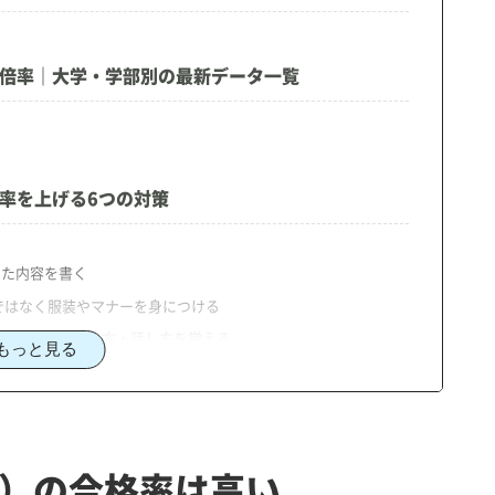
と
・倍率｜大学・学部別の最新データ一覧
率を上げる6つの対策
せた内容を書く
ではなく服装やマナーを身につける
を得るための書き方・話し方を覚える
もっと見る
ィア経験を効果的にアピールする
プランを立てる
、合格への戦略を立てよう
試）の合格率は高い