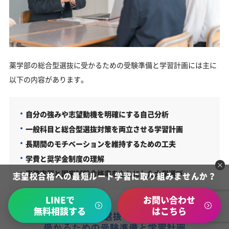
薬学部の総合型選抜に受かるための受験準備と学習計画には主に
以下の内容があります。
自分の強みや志望動機を明確にする自己分析
一般科目と総合型選抜対策を両立させる学習計画
長期間のモチベーションを維持するための工夫
学費と奨学金制度の理解
実務実習と国家試験合格率をもとにした大学選び
志望校合格への最短ルート学習に取り組みませんか？
LINEで
お問い合わせ
無料相談する
はこちら