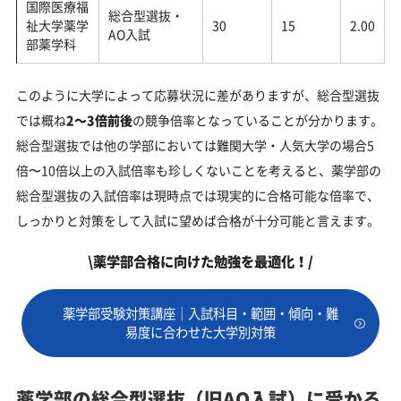
国際医療福
総合型選抜・
祉大学薬学
30
15
2.00
AO入試
部薬学科
このように大学によって応募状況に差がありますが、総合型選抜
では概ね
2～3倍前後
の競争倍率となっていることが分かります​。
総合型選抜では他の学部においては難関大学・人気大学の場合5
倍〜10倍以上の入試倍率も珍しくないことを考えると、薬学部の
総合型選抜の入試倍率は現時点では現実的に合格可能な倍率で、
しっかりと対策をして入試に望めば合格が十分可能と言えます。
\薬学部合格に向けた勉強を最適化！/
薬学部受験対策講座｜入試科目・範囲・傾向・難
易度に合わせた大学別対策
薬学部の総合型選抜（旧AO入試）に受かる