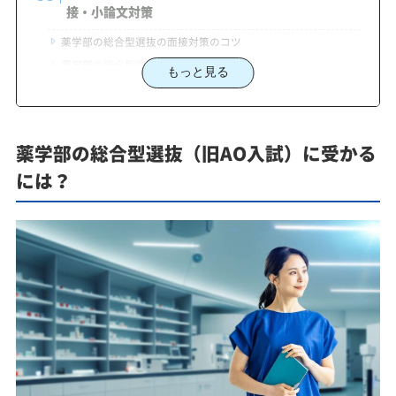
接・小論文対策
薬学部の総合型選抜の面接対策のコツ
薬学部の総合型選抜の小論文対策のコツ
もっと見る
薬学部の総合型選抜（旧AO入試）に受かるための受
験準備と学習計画
自己分析のやり方
薬学部の総合型選抜（旧AO入試）に受かる
薬学部総合型選抜の学習計画
には？
モチベーションを維持する方法
薬学部の学費
実務実習・国家試験合格率から考える薬学部選び
薬学部の総合型選抜（旧AO入試）に受かるための課
外活動の重要性
主体性や課外活動の経験を最大限に活かす
課外活動を効果的にアピールする
まとめ