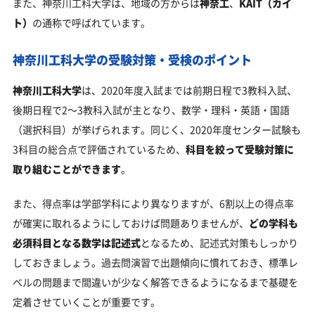
また、神奈川工科大学は、地域の方からは
神奈工
、
KAIT（カイ
ト）
の通称で呼ばれています。
神奈川工科大学の受験対策・受検のポイント
神奈川工科大学
は、2020年度入試までは前期日程で3教科入試、
後期日程で2～3教科入試が主となり、数学・理科・英語・国語
（選択科目）が挙げられます。同じく、2020年度センター試験も
3科目の総合点で評価されているため、
科目を絞って受験対策に
取り組むことができます
。
また、得点率は学部学科により異なりますが、6割以上の得点率
が確実に取れるようにしておけば問題ありませんが、
どの学科も
必須科目となる数学は記述式
となるため、記述式対策もしっかり
しておきましょう。過去問演習で出題傾向に慣れておき、標準レ
ベルの問題まで間違いが少なく解答できるようになるまで基礎を
定着させていくことが重要です。