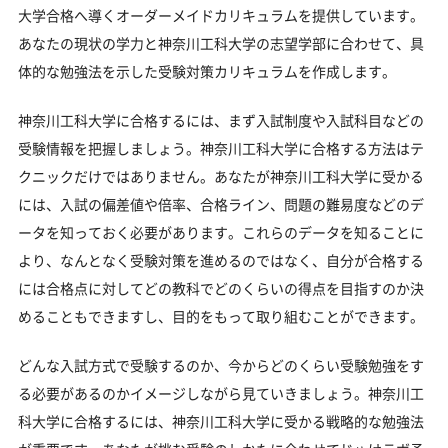
大学合格へ導くオーダーメイドカリキュラムを提供しています。
神奈川工科大学の入試難易度
あなたの現状の学力と神奈川工科大学の志望学部に合わせて、具
体的な勉強法を示した受験対策カリキュラムを作成します。
神奈川工科大学のキャンパス
「神奈川工科大学に受かる気がしない」とやる気を
神奈川工科大学に合格するには、まず入試制度や入試科目などの
なくしている受験生へ
受験情報を把握しましょう。神奈川工科大学に合格する方法はテ
受験勉強を始めるのが遅くても神奈川工科大学に合
クニックだけではありません。あなたが神奈川工科大学に受かる
格できる？
には、入試の偏差値や倍率、合格ライン、問題の難易度などのデ
大学受験対策いつから始める？学年・時期別の勉強
ータを知っておく必要があります。これらのデータを知ることに
のポイント
より、なんとなく受験対策を進めるのではなく、自分が合格する
不登校・高卒認定者・通信制高校の神奈川工科大学
には合格点に対してどの教科でどのくらいの得点を目指すのか決
受験も対応可能
めることもできますし、目的をもって取り組むことができます。
浪人生、社会人の方の神奈川工科大学合格に向けた
受験対策も実施
どんな入試方式で受験するのか、今からどのくらい受験勉強をす
る必要があるのかイメージしながら見ていきましょう。神奈川工
神奈川工科大学受験生からのよくある質問
科大学に合格するには、神奈川工科大学に受かる戦略的な勉強法