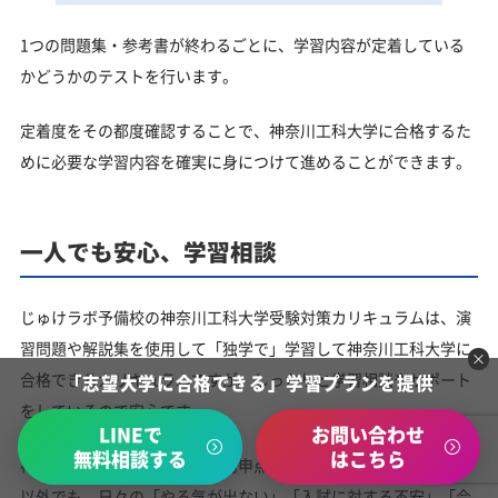
1つの問題集・参考書が終わるごとに、学習内容が定着している
かどうかのテストを行います。
定着度をその都度確認することで、神奈川工科大学に合格するた
めに必要な学習内容を確実に身につけて進めることができます。
一人でも安心、学習相談
じゅけラボ予備校の神奈川工科大学受験対策カリキュラムは、演
習問題や解説集を使用して「独学で」学習して神奈川工科大学に
合格できるカリキュラムですが、しっかりと学習相談やサポート
「志望大学に合格できる」学習プランを提供
をしているので安心です。
LINEで
お問い合わせ
無料相談する
はこちら
神奈川工科大学入試における内申点の取り扱いや入試に関する事
以外でも、日々の「やる気が出ない」「入試に対する不安」「今