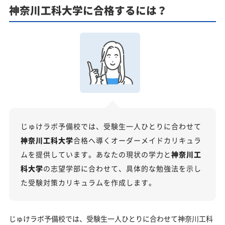
カリキュラムや料金についてお気軽にご相談くださ
神奈川工科大学に合格するには？
い
神奈川工科大学受験専門のオンライン家庭教師「い
つでもクイック指導」もご用意
【2027年度】大学入学共通テスト対策！2026年度
の傾向と合格戦略
2026年度共通テストの総括：難関大志望者には厳しい戦
いに
科目別分析と最新トレンド
じゅけラボ予備校では、受験生一人ひとりに合わせて
2027年度合格に向けた「3つの戦略」
神奈川工科大学
合格へ導くオーダーメイドカリキュラ
神奈川工科大学の総合型選抜入試対策も万全
ムを提供しています。あなたの現状の学力と
神奈川工
科大学
の志望学部に合わせて、具体的な勉強法を示し
神奈川工科大学総合型選抜入試の主な対策内容
た受験対策カリキュラムを作成します。
神奈川工科大学の受験情報
入試方式と学部別受験情報
じゅけラボ予備校では、受験生一人ひとりに合わせて神奈川工科
神奈川工科大学の入試日程