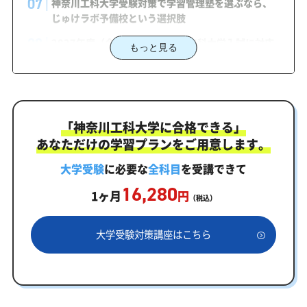
神奈川工科大学受験対策で学習管理塾を選ぶなら、
じゅけラボ予備校という選択肢
2027年度（令和9年度）神奈川工科大学入試に対応
もっと見る
した受験対策カリキュラム・学習計画を提供します
神奈川工科大学対策カリキュラムのポイント
神奈川工科大学合格を最短ルートでつなぐ「オーダ
ーメイドカリキュラム」
「神奈川工科大学に合格できる」
あなただけの学習プランをご用意します。
まずはあなたの弱点をしっかり把握現状分析テスト
大学受験
に必要な
全科目
を受講できて
あなただけの学習計画だから成果が出る！神奈川工科大
学合格に向けた受験対策カリキュラム
16,280
1ヶ月
円
（税込）
学習効果をしっかり確認定着度テスト
一人でも安心、学習相談
大学受験対策講座はこちら
あなたにピッタリ合った「神奈川工科大学対策のオ
ーダーメイドカリキュラム」から得られる成果と
は？