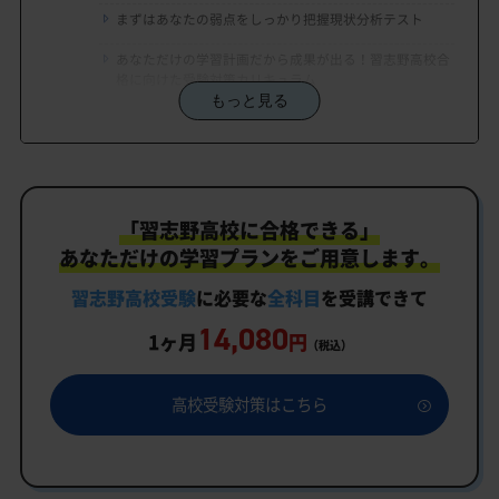
まずはあなたの弱点をしっかり把握現状分析テスト
あなただけの学習計画だから成果が出る！習志野高校合
格に向けた受験対策カリキュラム
もっと見る
学習効果をしっかり確認定着度テスト
一人でも安心、学習相談
生徒にピッタリ合った「習志野高校対策のオーダー
「習志野高校に合格できる」
メイドカリキュラム」だから成果が出る！
あなただけの学習プランをご用意します。
カリキュラムや料金についてお気軽にご相談くださ
い
習志野高校受験
に必要な
全科目
を受講できて
14,080
習志野高校受験専門のオンライン家庭教師「いつで
1ヶ月
円
（税込）
もクイック指導」もご用意
習志野高校の特徴
高校受験対策はこちら
行事
部活動