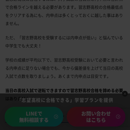
で合格ラインを越える必要があります。習志野高校の合格最低点
をクリアする為にも、内申点は多くとっておくに越した事はあり
ません。
ただ、「習志野高校を受験するには内申点が低い」と悩んでいる
中学生でも大丈夫！
学校の成績が平均以下で、習志野高校受験において必要と言われ
る内申点に足りない場合でも、今から偏差値を上げて当日の高校
入試で点数を取りましょう。あくまで内申点は目安です。
当日の高校入試で逆転できますので習志野高校合格を諦める必要
はありません。
「志望高校に合格できる」学習プランを提供
LINEで
お問い合わせ
習志野高校の所在地・アクセス
無料相談する
はこちら