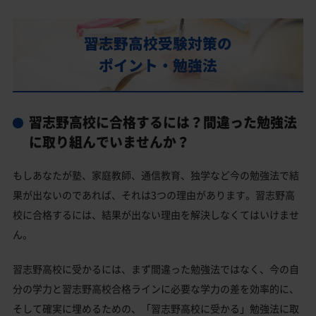
習志野高校の偏差値
習志野高校合格に必要な内申点の目安
習志野高校受験対策の
内申点の計算方法
ポイント・勉強法
習志野高校合格するには内申点と偏差値両方が必要
習志野高校の所在地・アクセス
習志野高校に合格するには？間違った勉強法
習志野高校卒業生の主な大学進学実績
に取り組んでいませんか？
国公立大学
もしあなたが塾、家庭教師、通信教育、独学など今の勉強法で結
私立大学
果が出ないのであれば、それは3つの理由があります。習志野高
習志野高校と偏差値が近い公立高校一覧
校に合格するには、結果が出ない理由を解決しなくてはいけませ
ん。
習志野高校と偏差値が近い私立・国立高校一覧
習志野市の他の公立高校
習志野高校に受かるには、まず間違った勉強法ではなく、今の自
分の学力と習志野高校合格ラインに必要な学力の差を効率的に、
習志野高校受験生からのよくある質問
そして確実に埋めるための、「習志野高校に受かる」勉強法に取