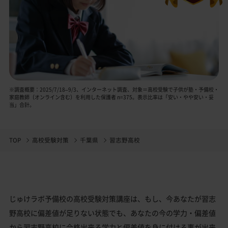
※調査概要：2025/7/18–9/3、インターネット調査、対象＝高校受験で子供が塾・予備校・
家庭教師（オンライン含む）を利用した保護者 n=375。表示比率は「安い・やや安い・妥
当」合計。
TOP
高校受験対策
千葉県
習志野高校
じゅけラボ予備校の高校受験対策講座は、もし、今あなたが習志
野高校に偏差値が足りない状態でも、あなたの今の学力・偏差値
から習志野高校に合格出来る学力と偏差値を身に付ける事が出来