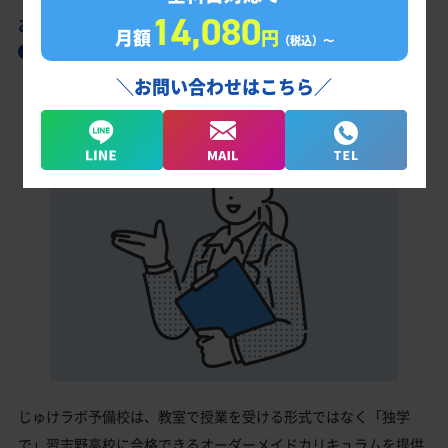
14,080
あなただけの学習計画だから成果が出る！
月額
円
（税込）〜
習志野高校合格に向けた受験対策カリキュラ
ム
＼お問い合わせはこちら／
じゅけラボ予備校は、教室で授業を受ける形式ではなく「独学
で」習志野高校に合格できるオーダーメイドカリキュラムを提供