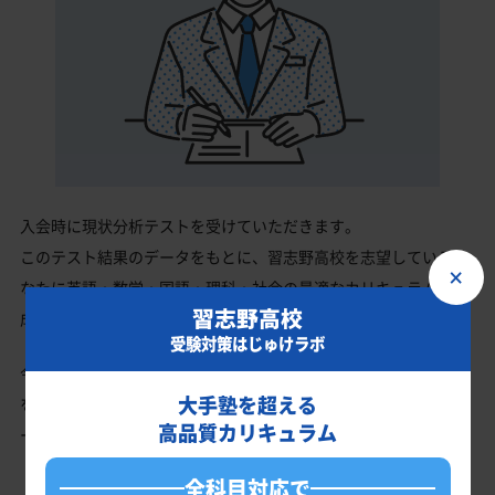
入会時に現状分析テストを受けていただきます。
このテスト結果のデータをもとに、習志野高校を志望しているあ
×
なたに英語・数学・国語・理科・社会の最適なカリキュラムを作
習志野高校
成します。
受験対策はじゅけラボ
今の成績・偏差値から習志野高校の入試で確実に合格最低点以上
大手塾を超える
を取る、余裕を持って合格点を取るための勉強法、学習スケジュ
高品質カリキュラム
ールを明確にします。
全科目対応で