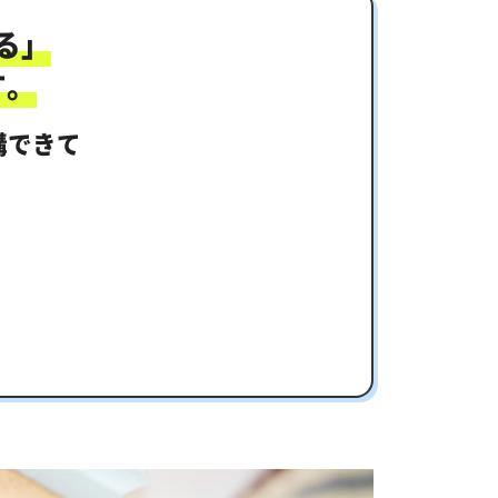
果が出る！
る」
す。
講できて