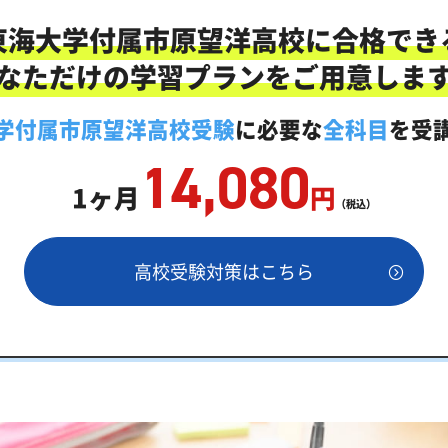
属市原望洋高校対策のオーダーメイドカリキュラム」だから成
東海大学付属市原望洋高校に合格でき
にご相談ください
なただけの学習プランをご用意しま
のオンライン家庭教師「いつでもクイック指導」もご用意
学付属市原望洋高校受験
に必要な
全科目
を受
14,080
1ヶ月
円
（税込）
高校受験対策はこちら
要な内申点の目安
は内申点と偏差値両方が必要