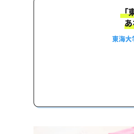
生徒にピッタリ合った「東海大学付
「
カリキュラムや料金についてお気軽
あ
東海大学付属市原望洋高校受験専門
東海大
東海大学付属市原望洋高校の特徴
教育理念
行事
部活動
東海大学付属市原望洋高校の偏差値
東海大学付属市原望洋高校合格に必
内申点の計算方法
東海大学付属市原望洋高校合格するに