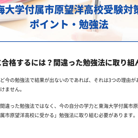
海大学付属市原望洋高校受験対
・アクセス
主な大学進学実績
ポイント・勉強法
が近い公立高校一覧
に合格するには？間違った勉強法に取り組
が近い私立・国立高校一覧
ど今の勉強法で結果が出ないのであれば、それは3つの理由が
けません。
間違った勉強法ではなく、今の自分の学力と東海大学付属市原
らのよくある質問
属市原望洋高校に受かる」勉強法に取り組む必要があります。