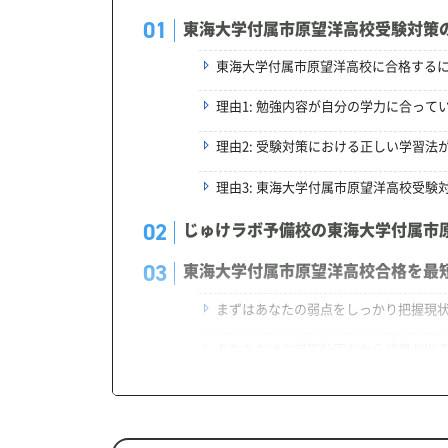
東海大学付属市原望洋高校受験対策
東海大学付属市原望洋高校に合格する
理由1: 勉強内容が自分の学力に合って
理由2: 受験対策における正しい学習法
理由3: 東海大学付属市原望洋高校受
じゅけラボ予備校の東海大学付属市
東海大学付属市原望洋高校合格を最
まずはあなたの弱点をしっかり把握現
あなただけの学習計画だから成果が出
学習効果をしっかり確認定着度テスト
一人でも安心、学習相談