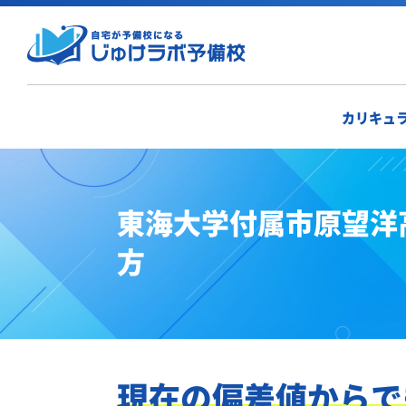
カリキュ
東海大学付属市原望洋
方
現在の偏差値からで