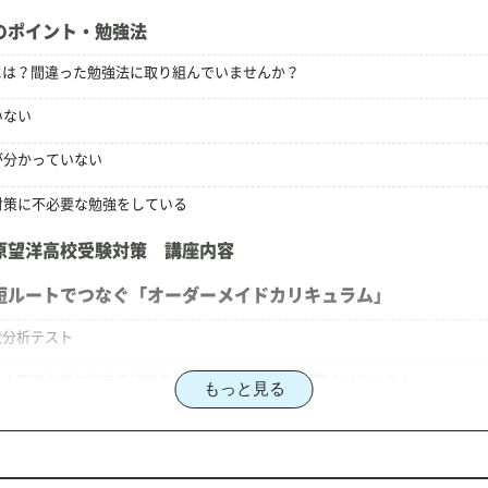
のポイント・勉強法
には？間違った勉強法に取り組んでいませんか？
いない
が分かっていない
験対策に不必要な勉強をしている
原望洋高校受験対策 講座内容
短ルートでつなぐ「オーダーメイドカリキュラム」
状分析テスト
る！東海大学付属市原望洋高校合格に向けた受験対策カリキュラム
もっと見る