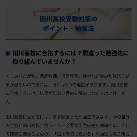
田川高校の偏差値
田川高校合格に必要な内申点の目安
田川高校受験対策の
内申点の計算方法
ポイント・勉強法
田川高校合格するには内申点と偏差値両方が必要
田川高校の所在地・アクセス
田川高校に合格するには？間違った勉強法に
田川高校卒業生の主な大学進学実績
取り組んでいませんか？
国公立大学
もしあなたが塾、家庭教師、通信教育、独学など今の勉強法で結
私立大学
果が出ないのであれば、それは3つの理由があります。田川高校
田川高校と偏差値が近い公立高校一覧
に合格するには、結果が出ない理由を解決しなくてはいけませ
ん。
田川高校と偏差値が近い私立・国立高校一覧
田川高校受験生からのよくある質問
田川高校に受かるには、まず間違った勉強法ではなく、今の自分
の学力と田川高校合格ラインに必要な学力の差を効率的に、そし
て確実に埋めるための、「田川高校に受かる」勉強法に取り組む