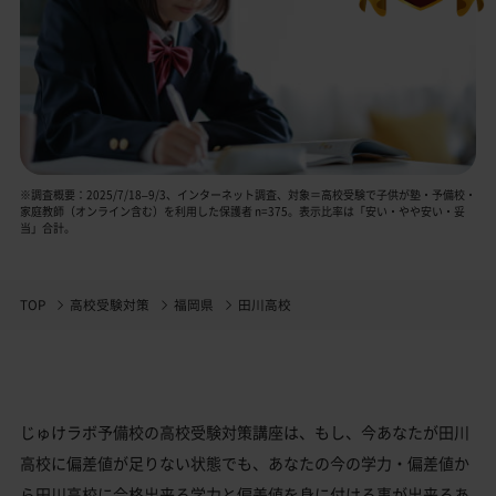
※調査概要：2025/7/18–9/3、インターネット調査、対象＝高校受験で子供が塾・予備校・
家庭教師（オンライン含む）を利用した保護者 n=375。表示比率は「安い・やや安い・妥
当」合計。
TOP
高校受験対策
福岡県
田川高校
じゅけラボ予備校の高校受験対策講座は、もし、今あなたが田川
高校に偏差値が足りない状態でも、あなたの今の学力・偏差値か
ら田川高校に合格出来る学力と偏差値を身に付ける事が出来るあ