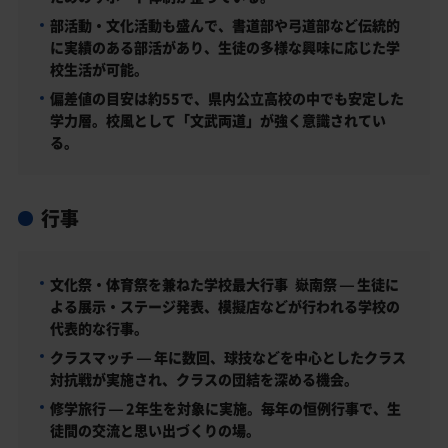
部活動・文化活動も盛んで、書道部や弓道部など伝統的
に実績のある部活があり、生徒の多様な興味に応じた学
校生活が可能。
偏差値の目安は約55で、県内公立高校の中でも安定した
学力層。校風として「文武両道」が強く意識されてい
る。
行事
文化祭・体育祭を兼ねた学校最大行事 嶽南祭 — 生徒に
よる展示・ステージ発表、模擬店などが行われる学校の
代表的な行事。
クラスマッチ — 年に数回、球技などを中心としたクラス
対抗戦が実施され、クラスの団結を深める機会。
修学旅行 — 2年生を対象に実施。毎年の恒例行事で、生
徒間の交流と思い出づくりの場。