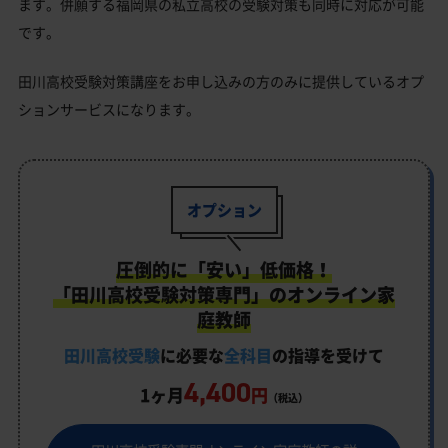
ます。併願する福岡県の私立高校の受験対策も同時に対応が可能
です。
田川高校受験対策講座をお申し込みの方のみに提供しているオプ
ションサービスになります。
オプション
圧倒的に「安い」低価格！
「田川高校受験対策専門」のオンライン家
庭教師
田川高校受験
に必要な
全科目
の指導を受けて
4,400
1ヶ月
円
（税込）