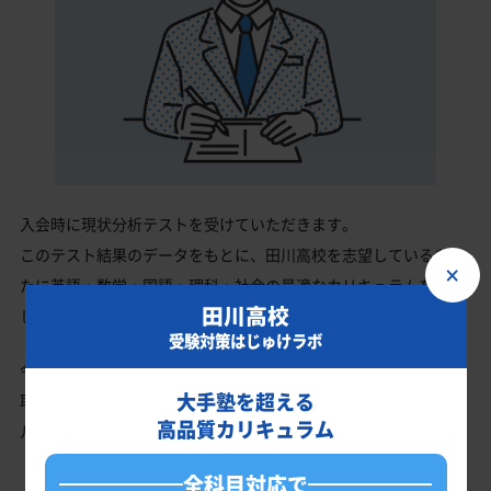
入会時に現状分析テストを受けていただきます。
このテスト結果のデータをもとに、田川高校を志望しているあな
×
たに英語・数学・国語・理科・社会の最適なカリキュラムを作成
田川高校
します。
受験対策はじゅけラボ
今の成績・偏差値から田川高校の入試で確実に合格最低点以上を
大手塾を超える
取る、余裕を持って合格点を取るための勉強法、学習スケジュー
高品質カリキュラム
ルを明確にします。
全科目対応で