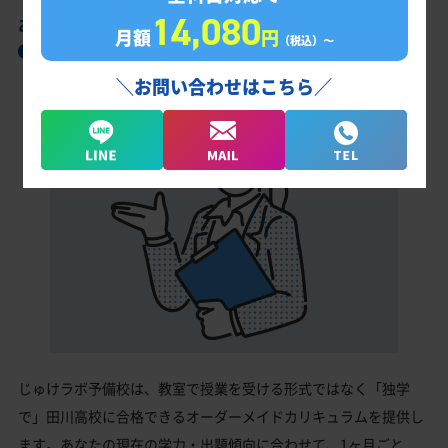
14,080
あなただけの学習計画だから成果が出る！
月額
円
（税込）〜
田川高校合格に向けた受験対策カリキュラム
＼お問い合わせはこちら／
じゅけラボ予備校は、教室で授業を受ける形式ではなく「独学
で」田川高校に合格できるオーダーメイドカリキュラムを提供し
ます。あなたの現在の学力・出題傾向に合わせて、1ヶ月ごと