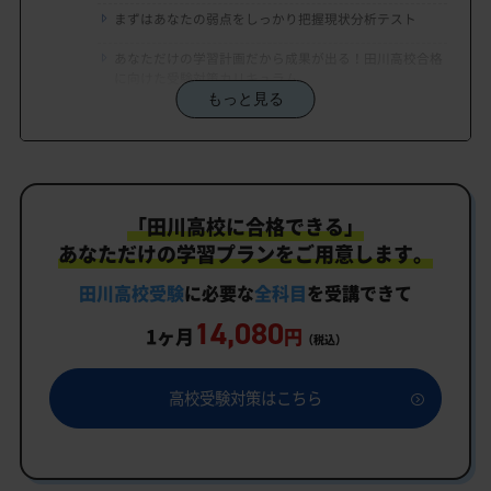
まずはあなたの弱点をしっかり把握現状分析テスト
あなただけの学習計画だから成果が出る！田川高校合格
に向けた受験対策カリキュラム
もっと見る
学習効果をしっかり確認定着度テスト
一人でも安心、学習相談
生徒にピッタリ合った「田川高校対策のオーダーメ
「田川高校に合格できる」
イドカリキュラム」だから成果が出る！
あなただけの学習プランをご用意します。
カリキュラムや料金についてお気軽にご相談くださ
い
田川高校受験
に必要な
全科目
を受講できて
14,080
田川高校受験専門のオンライン家庭教師「いつでも
1ヶ月
円
（税込）
クイック指導」もご用意
田川高校の特徴
高校受験対策はこちら
行事
部活動