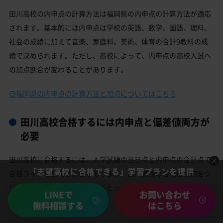
田川高校の内申点の計算方法は福岡県の内申点の計算方法が適応
されます。基本的には内申点は学校の英語、数学、国語、理科、
社会の成績に加えて音楽、家庭科、美術、体育の合計9教科の成
績で決められます。ただし、高校によって、内申点の高校入試へ
の加点割合が変わることがあります。
福岡県の内申点の計算方法と加点についてはこちら
田川高校合格するには内申点と偏差値両方が
必要
田川高校に合格するには、入学試験の当日点と内申点の合計点で
「志望高校に合格できる」学習プランを提供
合格ラインを越える必要があります。田川高校の合格最低点をク
リアする為にも、内申点は多くとっておくに越した事はありませ
LINEで
お問い合わせ
ん。
無料相談する
はこちら