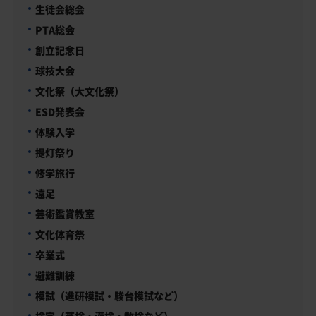
生徒会総会
PTA総会
創立記念日
球技大会
文化祭（大文化祭）
ESD発表会
体験入学
提灯祭り
修学旅行
遠足
芸術鑑賞教室
文化体育祭
卒業式
避難訓練
模試（進研模試・駿台模試など）
検定（英検・漢検・数検など）