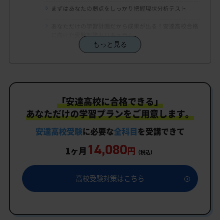
まずはあなたの弱点をしっかり把握現状分析テスト
あなただけの学習計画だから成果が出る！安達高校合格
に向けた受験対策カリキュラム
もっと見る
学習効果をしっかり確認定着度テスト
一人でも安心、学習相談
生徒にピッタリ合った「安達高校対策のオーダーメ
「安達高校に合格できる」
イドカリキュラム」だから成果が出る！
あなただけの学習プランをご用意します。
カリキュラムや料金についてお気軽にご相談くださ
い
安達高校受験
に必要な
全科目
を受講できて
14,080
安達高校受験専門のオンライン家庭教師「いつでも
1ヶ月
円
（税込）
クイック指導」もご用意
安達高校の特徴
高校受験対策はこちら
教育理念
行事