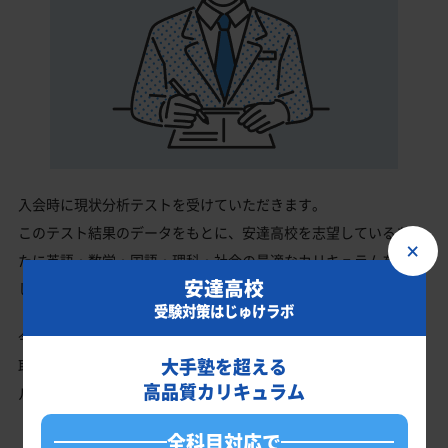
入会時に現状分析テストを受けていただきます。
このテスト結果のデータをもとに、安達高校を志望しているあな
×
たに英語・数学・国語・理科・社会の最適なカリキュラムを作成
安達高校
します。
受験対策はじゅけラボ
今の成績・偏差値から安達高校の入試で確実に合格最低点以上を
大手塾を超える
取る、余裕を持って合格点を取るための勉強法、学習スケジュー
高品質カリキュラム
ルを明確にします。
全科目対応で