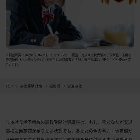
※調査概要：2025/7/18–9/3、インターネット調査、対象＝高校受験で子供が塾・予備校・
家庭教師（オンライン含む）を利用した保護者 n=375。表示比率は「安い・やや安い・妥
当」合計。
TOP
高校受験対策
福島県
安達高校
じゅけラボ予備校の高校受験対策講座は、もし、今あなたが安達
高校に偏差値が足りない状態でも、あなたの今の学力・偏差値か
ら安達高校に合格出来る学力と偏差値を身に付ける事が出来るあ