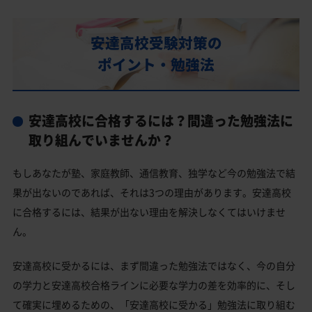
部活動
安達高校の偏差値
安達高校受験対策の
安達高校合格に必要な内申点の目安
ポイント・勉強法
内申点の計算方法
安達高校合格するには内申点と偏差値両方が必要
安達高校に合格するには？間違った勉強法に
安達高校の所在地・アクセス
取り組んでいませんか？
安達高校卒業生の主な大学進学実績
もしあなたが塾、家庭教師、通信教育、独学など今の勉強法で結
国公立大学
果が出ないのであれば、それは3つの理由があります。安達高校
私立大学
に合格するには、結果が出ない理由を解決しなくてはいけませ
ん。
安達高校と偏差値が近い公立高校一覧
安達高校と偏差値が近い私立・国立高校一覧
安達高校に受かるには、まず間違った勉強法ではなく、今の自分
の学力と安達高校合格ラインに必要な学力の差を効率的に、そし
二本松市の他の公立高校
て確実に埋めるための、「安達高校に受かる」勉強法に取り組む
安達高校受験生からのよくある質問