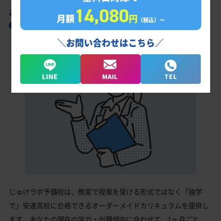
14,080
あなただけの学習計画だから成果が出る！
月額
円
（税込）〜
安達高校合格に向けた受験対策カリキュラム
＼お問い合わせはこちら／
じゅけラボ予備校は、教室で授業を受ける形式ではなく「独学
で」安達高校に合格できるオーダーメイドカリキュラムを提供し
ます。あなたの現在の学力・出題傾向に合わせて、1ヶ月ごと