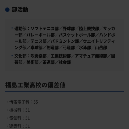
部活動
運動部：ソフトテニス部／野球部／陸上競技部／サッカ
ー部／バレーボール部／バスケットボール部／ハンドボ
ール部／テニス部／バドミントン部／ウエイトリフティ
ング部／卓球部／剣道部／弓道部／水泳部／山岳部
文化部：吹奏楽部／工業技術部／アマチュア無線部／園
芸部／美術部／茶道部／社会部
福島工業高校の偏差値
・情報電子科：55
・機械科：51
・電気科：51
・建築科：51