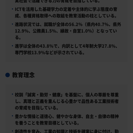
実社会で活躍できる力の育成を目指している。
ICTを活用した基礎学力の定着や主体的に学ぶ態度の育
成、各種資格取得への取組を教育活動の柱としている。
進路状況では、就職が全体の56.2%（県内40.7%、県外
12.9%、公務員1.5%、縁故・自営1.0%）となってい
る。
進学は全体の43.8%で、内訳として4年制大学27.8%、
専門学校13.9%などが示されている。
教育理念
校訓「誠実・勤労・健康」を基盤に、個人の尊厳を尊重
し、真理と正義を重んじる心豊かで品性ある工業技術者
の育成を目指している。
豊かな情操と道徳心、健やかな身体、自主・自律の精神
を養うことを教育目標としている。
創造性を育み、工業の知識と技術を確実に身に付け、勤