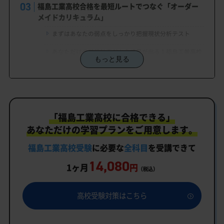
福島工業高校合格を最短ルートでつなぐ「オーダー
メイドカリキュラム」
まずはあなたの弱点をしっかり把握現状分析テスト
あなただけの学習計画だから成果が出る！福島工業高校
もっと見る
合格に向けた受験対策カリキュラム
学習効果をしっかり確認定着度テスト
一人でも安心、学習相談
「福島工業高校に合格できる」
生徒にピッタリ合った「福島工業高校対策のオーダ
ーメイドカリキュラム」だから成果が出る！
あなただけの学習プランをご用意します。
カリキュラムや料金についてお気軽にご相談くださ
福島工業高校受験
に必要な
全科目
を受講できて
い
14,080
1ヶ月
円
（税込）
福島工業高校受験専門のオンライン家庭教師「いつ
でもクイック指導」もご用意
高校受験対策はこちら
福島工業高校の特徴
教育理念