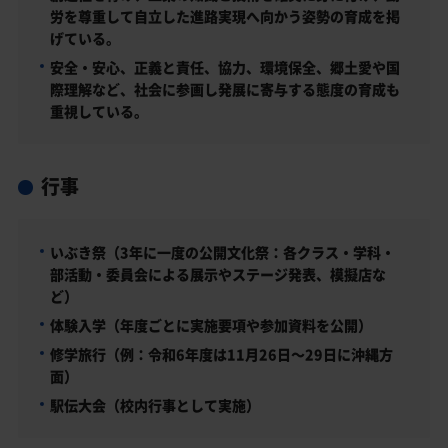
労を尊重して自立した進路実現へ向かう姿勢の育成を掲
げている。
安全・安心、正義と責任、協力、環境保全、郷土愛や国
際理解など、社会に参画し発展に寄与する態度の育成も
重視している。
行事
いぶき祭（3年に一度の公開文化祭：各クラス・学科・
部活動・委員会による展示やステージ発表、模擬店な
ど）
体験入学（年度ごとに実施要項や参加資料を公開）
修学旅行（例：令和6年度は11月26日～29日に沖縄方
面）
駅伝大会（校内行事として実施）