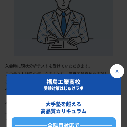
入会時に現状分析テストを受けていただきます。
×
このテスト結果のデータをもとに、福島工業高校を志望している
福島工業高校
あなたに英語・数学・国語・理科・社会の最適なカリキュラムを
受験対策はじゅけラボ
作成します。
大手塾を超える
今の成績・偏差値から福島工業高校の入試で確実に合格最低点以
高品質カリキュラム
上を取る、余裕を持って合格点を取るための勉強法、学習スケジ
ュールを明確にします。
全科目対応で