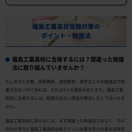
行事
部活動
福島工業高校受験対策の
福島工業高校の偏差値
ポイント・勉強法
福島工業高校合格に必要な内申点の目安
内申点の計算方法
福島工業高校に合格するには？間違った勉強
福島工業高校合格するには内申点と偏差値両方が必要
法に取り組んでいませんか？
福島工業高校の所在地・アクセス
もしあなたが塾、家庭教師、通信教育、独学など今の勉強法で結
福島工業高校卒業生の主な大学進学実績
果が出ないのであれば、それは3つの理由があります。福島工業
国公立大学
高校に合格するには、結果が出ない理由を解決しなくてはいけま
私立大学
せん。
福島工業高校と偏差値が近い公立高校一覧
福島工業高校に受かるには、まず間違った勉強法ではなく、今の
福島工業高校と偏差値が近い私立・国立高校一覧
自分の学力と福島工業高校合格ラインに必要な学力の差を効率的