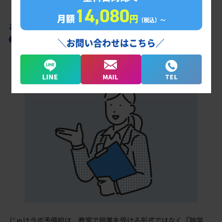
14,080
月額
円
（税込）〜
あなただけの学習計画だから成果が出る！
福島工業高校合格に向けた受験対策カリキュ
＼お問い合わせはこちら／
ラム
じゅけラボ予備校は、教室で授業を受ける形式ではなく「独学