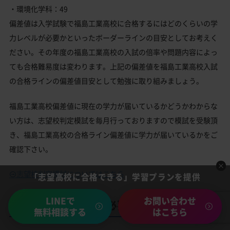
・環境化学科：49
偏差値は入学試験で福島工業高校に合格するにはどのくらいの学
力レベルが必要かといったボーダーラインの目安としてお考えく
ださい。その年度の福島工業高校の入試の倍率や問題内容によっ
ても合格難易度は変わります。上記の偏差値を福島工業高校入試
の合格ラインの偏差値目安として勉強に取り組みましょう。
福島工業高校偏差値に現在の学力が届いているかどうかわからな
い方は、志望校判定模試を毎月行っておりますので模試を受験頂
き、福島工業高校の合格ライン偏差値に学力が届いているかをご
確認下さい。
志望校判定模試についてはこちら
「志望高校に合格できる」学習プランを提供
LINEで
お問い合わせ
福島工業高校合格に必要な内申点の目安
無料相談する
はこちら