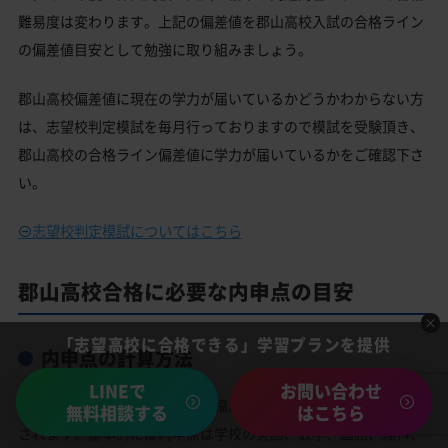
難易度は変わります。上記の偏差値を郡山高校入試の合格ライン
の偏差値目安として勉強に取り組みましょう。
郡山高校偏差値に現在の学力が届いているかどうかわからない方
は、志望校判定模試を毎月行っておりますので模試を受験頂き、
郡山高校の合格ライン偏差値に学力が届いているかをご確認下さ
い。
志望校判定模試についてはこちら
郡山高校合格に必要な内申点の目安
「志望高校に合格できる」学習プランを提供
内申点の計算方法
LINEで
お問い合わせ
郡山高校の内申点の計算方法は福島県の内申点の計算方法が適応
無料相談する
はこちら
されます。基本的には内申点は学校の英語、数学、国語、理科、