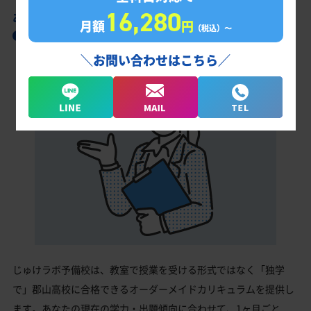
16,280
あなただけの学習計画だから成果が出る！
月額
円
（税込）〜
郡山高校合格に向けた受験対策カリキュラム
＼お問い合わせはこちら／
じゅけラボ予備校は、教室で授業を受ける形式ではなく「独学
で」郡山高校に合格できるオーダーメイドカリキュラムを提供し
ます。あなたの現在の学力・出題傾向に合わせて、1ヶ月ごと