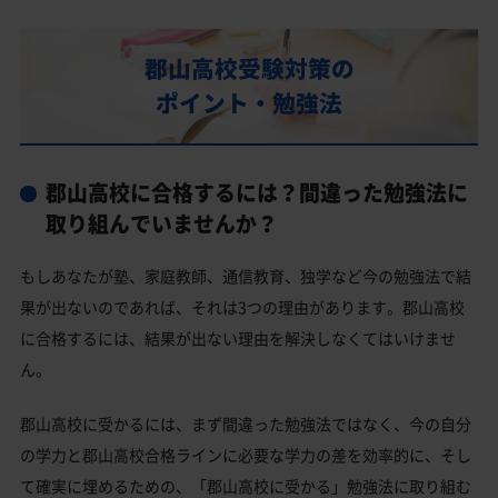
部活動
郡山高校の偏差値
郡山高校受験対策の
郡山高校合格に必要な内申点の目安
ポイント・勉強法
内申点の計算方法
郡山高校合格するには内申点と偏差値両方が必要
郡山高校に合格するには？間違った勉強法に
郡山高校の所在地・アクセス
取り組んでいませんか？
郡山高校卒業生の主な大学進学実績
もしあなたが塾、家庭教師、通信教育、独学など今の勉強法で結
国公立大学
果が出ないのであれば、それは3つの理由があります。郡山高校
私立大学
に合格するには、結果が出ない理由を解決しなくてはいけませ
ん。
郡山高校と偏差値が近い公立高校一覧
郡山高校と偏差値が近い私立・国立高校一覧
郡山高校に受かるには、まず間違った勉強法ではなく、今の自分
の学力と郡山高校合格ラインに必要な学力の差を効率的に、そし
郡山市の他の公立高校
て確実に埋めるための、「郡山高校に受かる」勉強法に取り組む
郡山市の他の私立高校