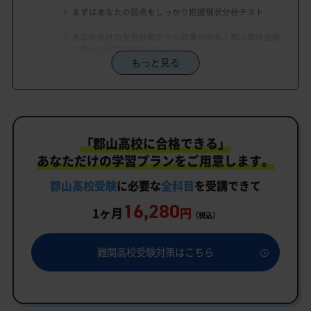
まずはあなたの弱点をしっかり把握現状分析テスト
あなただけの学習計画だから成果が出る！郡山高校合格
に向けた受験対策カリキュラム
もっと見る
学習効果をしっかり確認定着度テスト
一人でも安心、学習相談
生徒にピッタリ合った「郡山高校対策のオーダーメ
「郡山高校に合格できる」
イドカリキュラム」だから成果が出る！
あなただけの学習プランをご用意します。
カリキュラムや料金についてお気軽にご相談くださ
い
郡山高校受験
に必要な
全科目
を受講できて
16,280
郡山高校受験専門のオンライン家庭教師「いつでも
1ヶ月
円
（税込）
クイック指導」もご用意
郡山高校の特徴
難関高校受験対策はこちら
教育理念
行事