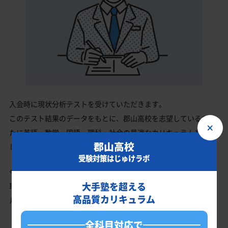
入会時に現状分析テストを受けていただきます。
このテスト結果のデータをもとに、郡山高校を志望しているあな
×
たに英語・数学・国語・理科・社会の最適なカリキュラムを作成
郡山高校
します。
受験対策はじゅけラボ
今の成績・偏差値から郡山高校の入試で確実に合格最低点以上を
大手塾を超える
取る、余裕を持って合格点を取るための勉強法、学習スケジュー
高品質カリキュラム
ルを明確にします。
全科目対応で