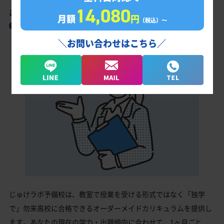
14,080
あなただけの学習計画だから成果が出る！
月額
円
（税込）〜
勿来高校合格に向けた受験対策カリキュラム
＼お問い合わせはこちら／
じゅけラボ予備校は、教室で授業を受ける形式ではなく「独学
で」勿来高校に合格できるオーダーメイドカリキュラムを提供し
ます。あなたの現在の学力・出題傾向に合わせて、1ヶ月ごと