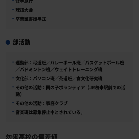
修学旅行
球技大会
卒業証書授与式
部活動
運動部：弓道班／バレーボール班／バスケットボール班
／バドミントン班／ウェイトトレーニング班
文化部：パソコン班／茶道班／食文化研究班
その他の活動：関の子ボランティア（JR勿来駅前での活
動）
その他の活動：家庭クラブ
音楽班は募集停止中とされている。
勿来高校の偏差値