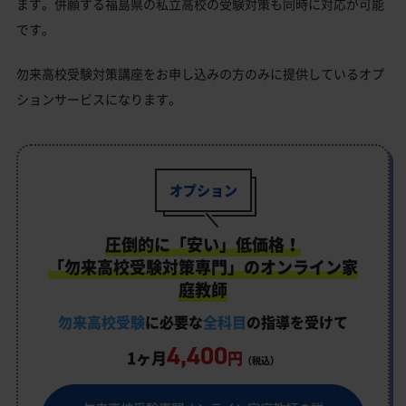
ます。併願する福島県の私立高校の受験対策も同時に対応が可能
です。
勿来高校受験対策講座をお申し込みの方のみに提供しているオプ
ションサービスになります。
オプション
圧倒的に「安い」低価格！
「勿来高校受験対策専門」のオンライン家
庭教師
勿来高校受験
に必要な
全科目
の指導を受けて
4,400
1ヶ月
円
（税込）