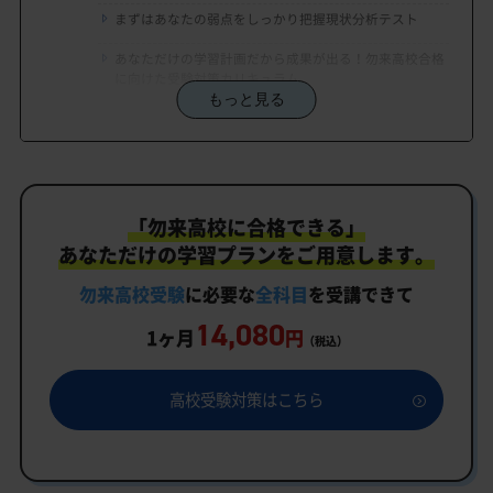
まずはあなたの弱点をしっかり把握現状分析テスト
あなただけの学習計画だから成果が出る！勿来高校合格
に向けた受験対策カリキュラム
もっと見る
学習効果をしっかり確認定着度テスト
一人でも安心、学習相談
生徒にピッタリ合った「勿来高校対策のオーダーメ
「勿来高校に合格できる」
イドカリキュラム」だから成果が出る！
あなただけの学習プランをご用意します。
カリキュラムや料金についてお気軽にご相談くださ
い
勿来高校受験
に必要な
全科目
を受講できて
14,080
勿来高校受験専門のオンライン家庭教師「いつでも
1ヶ月
円
（税込）
クイック指導」もご用意
勿来高校の特徴
高校受験対策はこちら
教育理念
行事