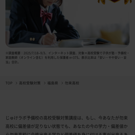
※調査概要：2025/7/18–9/3、インターネット調査、対象＝高校受験で子供が塾・予備校・
家庭教師（オンライン含む）を利用した保護者 n=375。表示比率は「安い・やや安い・妥
当」合計。
TOP
高校受験対策
福島県
勿来高校
じゅけラボ予備校の高校受験対策講座は、もし、今あなたが勿来
高校に偏差値が足りない状態でも、あなたの今の学力・偏差値か
ら勿来高校に合格出来る学力と偏差値を身に付ける事が出来るあ