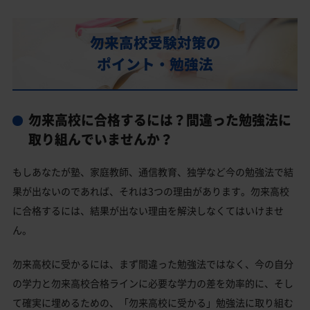
部活動
勿来高校の偏差値
勿来高校受験対策の
勿来高校合格に必要な内申点の目安
ポイント・勉強法
内申点の計算方法
勿来高校合格するには内申点と偏差値両方が必要
勿来高校に合格するには？間違った勉強法に
勿来高校の所在地・アクセス
取り組んでいませんか？
勿来高校卒業生の主な大学進学実績
もしあなたが塾、家庭教師、通信教育、独学など今の勉強法で結
私立大学
果が出ないのであれば、それは3つの理由があります。勿来高校
勿来高校と偏差値が近い公立高校一覧
に合格するには、結果が出ない理由を解決しなくてはいけませ
ん。
勿来高校と偏差値が近い私立・国立高校一覧
いわき市の他の公立高校
勿来高校に受かるには、まず間違った勉強法ではなく、今の自分
の学力と勿来高校合格ラインに必要な学力の差を効率的に、そし
いわき市の他の私立高校
て確実に埋めるための、「勿来高校に受かる」勉強法に取り組む
勿来高校受験生からのよくある質問