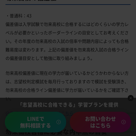
・普通科：43
偏差値は入学試験で勿来高校に合格するにはどのくらいの学力レ
ベルが必要かといったボーダーラインの目安としてお考えくださ
い。その年度の勿来高校の入試の倍率や問題内容によっても合格
難易度は変わります。上記の偏差値を勿来高校入試の合格ライン
の偏差値目安として勉強に取り組みましょう。
勿来高校偏差値に現在の学力が届いているかどうかわからない方
は、志望校判定模試を毎月行っておりますので模試を受験頂き、
勿来高校の合格ライン偏差値に学力が届いているかをご確認下さ
い。
「志望高校に合格できる」学習プランを提供
志望校判定模試についてはこちら
LINEで
お問い合わせ
無料相談する
はこちら
勿来高校合格に必要な内申点の目安