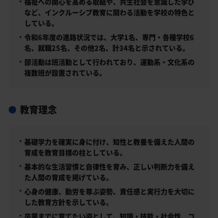
福祉への関心を高める取組や、共生社会を意識した学び
など、インクルーシブ教育に関わる活動を学校の特色と
している。
令和6年度の進路状況では、大学1名、専門・各種学校6
名、就職25名、その他2名、計34名と示されている。
部活動は班活動として行われており、運動系・文化系の
複数班が設置されている。
教育理念
基礎学力を確実に身に付け、知性と教養を備えた人間の
育成を教育目標の柱としている。
基本的な生活習慣と自律性を育み、正しい判断力を備え
た人間の育成を掲げている。
心身の健康、勤労を尊ぶ姿勢、責任感と実行力を大切に
した教育方針を示している。
卒業までに育てたい姿として、知識・技能・社会性、コ