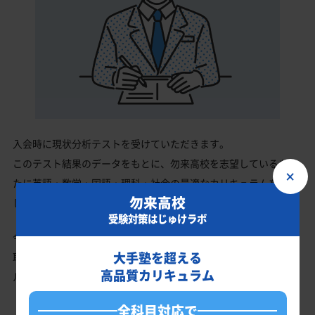
入会時に現状分析テストを受けていただきます。
このテスト結果のデータをもとに、勿来高校を志望しているあな
×
たに英語・数学・国語・理科・社会の最適なカリキュラムを作成
勿来高校
します。
受験対策はじゅけラボ
今の成績・偏差値から勿来高校の入試で確実に合格最低点以上を
大手塾を超える
取る、余裕を持って合格点を取るための勉強法、学習スケジュー
高品質カリキュラム
ルを明確にします。
全科目対応で