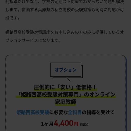
削指導だけでなく、学校の定期スト対策でわからない問題も解決
します。併願する兵庫県の私立高校の受験対策も同時に対応が可
能です。
姫路西高校受験対策講座をお申し込みの方のみに提供しているオ
プションサービスになります。
オプション
圧倒的に「安い」低価格！
「姫路西高校受験対策専門」のオンライン
家庭教師
姫路西高校受験
に必要な
全科目
の指導を受けて
4,400
1ヶ月
円
（税込）