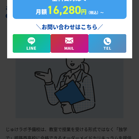
16,280
あなただけの学習計画だから成果が出る！
月額
円
（税込）〜
姫路西高校合格に向けた受験対策カリキュラ
ム
＼お問い合わせはこちら／
じゅけラボ予備校は、教室で授業を受ける形式ではなく「独学
で」姫路西高校に合格できるオーダーメイドカリキュラムを提供