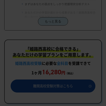
まずはあなたの弱点をしっかり把握現状分析テスト
あなただけの学習計画だから成果が出る！姫路西高校合
格に向けた受験対策カリキュラム
もっと見る
学習効果をしっかり確認定着度テスト
一人でも安心、学習相談
生徒にピッタリ合った「姫路西高校対策のオーダー
「姫路西高校に合格できる」
メイドカリキュラム」だから成果が出る！
あなただけの学習プランをご用意します。
カリキュラムや料金についてお気軽にご相談くださ
い
姫路西高校受験
に必要な
全科目
を受講できて
16,280
姫路西高校受験専門のオンライン家庭教師「いつで
1ヶ月
円
（税込）
もクイック指導」もご用意
姫路西高校の特徴
難関高校受験対策はこちら
教育理念
行事