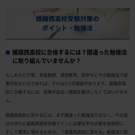
部活動
姫路西高校の偏差値
姫路西高校受験対策の
姫路西高校合格に必要な内申点の目安
ポイント・勉強法
内申点の計算方法
姫路西高校合格するには内申点と偏差値両方が必要
姫路西高校に合格するには？間違った勉強法
姫路西高校の所在地・アクセス
に取り組んでいませんか？
姫路西高校卒業生の主な大学進学実績
もしあなたが塾、家庭教師、通信教育、独学など今の勉強法で結
国公立大学
果が出ないのであれば、それは3つの理由があります。姫路西高
私立大学
校に合格するには、結果が出ない理由を解決しなくてはいけませ
ん。
姫路西高校と偏差値が近い公立高校一覧
姫路西高校と偏差値が近い私立・国立高校一覧
姫路西高校に受かるには、まず間違った勉強法ではなく、今の自
分の学力と姫路西高校合格ラインに必要な学力の差を効率的に、
姫路市の他の公立高校
そして確実に埋めるための、「姫路西高校に受かる」勉強法に取
姫路市の他の私立高校