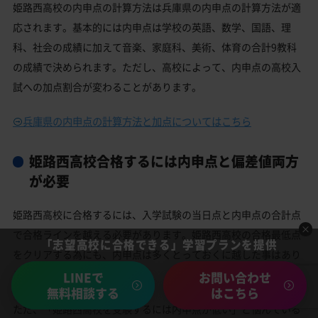
姫路西高校の内申点の計算方法は兵庫県の内申点の計算方法が適
応されます。基本的には内申点は学校の英語、数学、国語、理
科、社会の成績に加えて音楽、家庭科、美術、体育の合計9教科
の成績で決められます。ただし、高校によって、内申点の高校入
試への加点割合が変わることがあります。
兵庫県の内申点の計算方法と加点についてはこちら
姫路西高校合格するには内申点と偏差値両方
が必要
姫路西高校に合格するには、入学試験の当日点と内申点の合計点
で合格ラインを越える必要があります。姫路西高校の合格最低点
「志望高校に合格できる」学習プランを提供
をクリアする為にも、内申点は多くとっておくに越した事はあり
ません。
LINEで
お問い合わせ
無料相談する
はこちら
ただ、「姫路西高校を受験するには内申点が低い」と悩んでいる