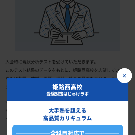
入会時に現状分析テストを受けていただきます。
このテスト結果のデータをもとに、姫路西高校を志望しているあ
×
なたに英語・数学・国語・理科・社会の最適なカリキュラムを作
姫路西高校
成します。
受験対策はじゅけラボ
今の成績・偏差値から姫路西高校の入試で確実に合格最低点以上
大手塾を超える
を取る、余裕を持って合格点を取るための勉強法、学習スケジュ
高品質カリキュラム
ールを明確にします。
全科目対応で