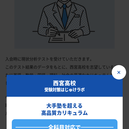
入会時に現状分析テストを受けていただきます。
このテスト結果のデータをもとに、西宮高校を志望しているあな
×
たに英語・数学・国語・理科・社会の最適なカリキュラムを作成
西宮高校
します。
受験対策はじゅけラボ
今の成績・偏差値から西宮高校の入試で確実に合格最低点以上を
大手塾を超える
取る、余裕を持って合格点を取るための勉強法、学習スケジュー
高品質カリキュラム
ルを明確にします。
全科目対応で