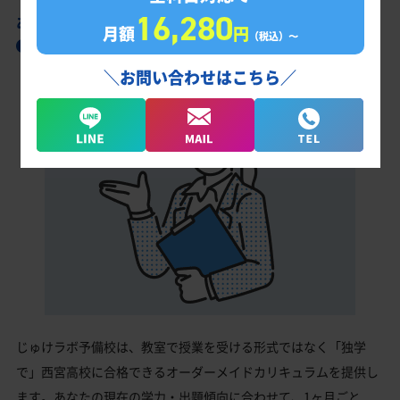
16,280
あなただけの学習計画だから成果が出る！
月額
円
（税込）〜
西宮高校合格に向けた受験対策カリキュラム
＼お問い合わせはこちら／
じゅけラボ予備校は、教室で授業を受ける形式ではなく「独学
で」西宮高校に合格できるオーダーメイドカリキュラムを提供し
ます。あなたの現在の学力・出題傾向に合わせて、1ヶ月ごと