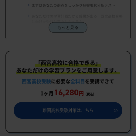
まずはあなたの弱点をしっかり把握現状分析テスト
あなただけの学習計画だから成果が出る！西宮高校合格
に向けた受験対策カリキュラム
もっと見る
学習効果をしっかり確認定着度テスト
一人でも安心、学習相談
生徒にピッタリ合った「西宮高校対策のオーダーメ
「西宮高校に合格できる」
イドカリキュラム」だから成果が出る！
あなただけの学習プランをご用意します。
カリキュラムや料金についてお気軽にご相談くださ
い
西宮高校受験
に必要な
全科目
を受講できて
16,280
西宮高校受験専門のオンライン家庭教師「いつでも
1ヶ月
円
（税込）
クイック指導」もご用意
西宮高校の特徴
難関高校受験対策はこちら
教育理念
行事