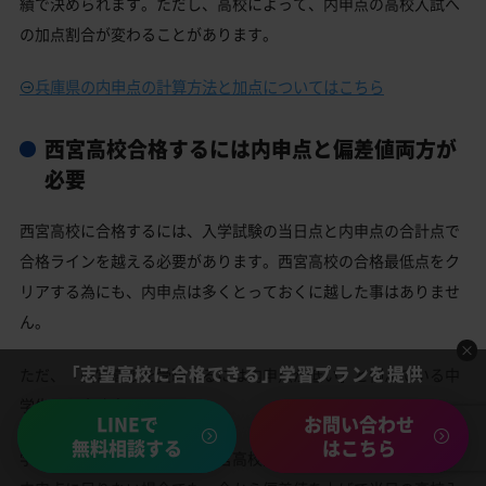
績で決められます。ただし、高校によって、内申点の高校入試へ
の加点割合が変わることがあります。
兵庫県の内申点の計算方法と加点についてはこちら
西宮高校合格するには内申点と偏差値両方が
必要
西宮高校に合格するには、入学試験の当日点と内申点の合計点で
合格ラインを越える必要があります。西宮高校の合格最低点をク
リアする為にも、内申点は多くとっておくに越した事はありませ
ん。
「志望高校に合格できる」学習プランを提供
ただ、「西宮高校を受験するには内申点が低い」と悩んでいる中
学生でも大丈夫！
LINEで
お問い合わせ
無料相談する
はこちら
学校の成績が平均以下で、西宮高校受験において必要と言われる