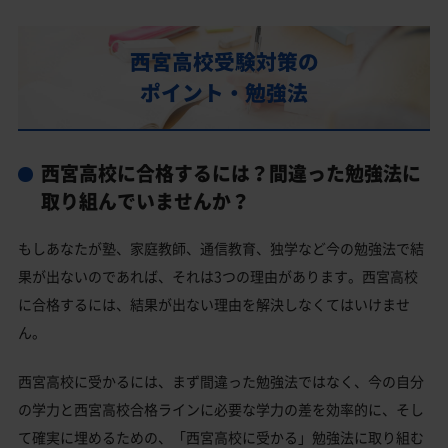
西宮高校の偏差値
西宮高校合格に必要な内申点の目安
西宮高校受験対策の
内申点の計算方法
ポイント・勉強法
西宮高校合格するには内申点と偏差値両方が必要
西宮高校の所在地・アクセス
西宮高校に合格するには？間違った勉強法に
西宮高校卒業生の主な大学進学実績
取り組んでいませんか？
国公立大学
もしあなたが塾、家庭教師、通信教育、独学など今の勉強法で結
私立大学
果が出ないのであれば、それは3つの理由があります。西宮高校
西宮高校と偏差値が近い公立高校一覧
に合格するには、結果が出ない理由を解決しなくてはいけませ
ん。
西宮高校と偏差値が近い私立・国立高校一覧
西宮市の他の公立高校
西宮高校に受かるには、まず間違った勉強法ではなく、今の自分
の学力と西宮高校合格ラインに必要な学力の差を効率的に、そし
西宮市の他の私立高校
て確実に埋めるための、「西宮高校に受かる」勉強法に取り組む
西宮高校受験生からのよくある質問