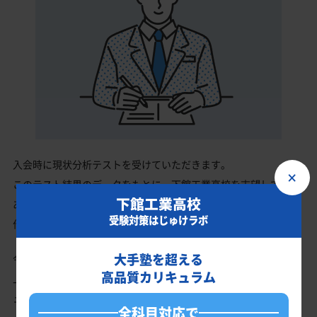
入会時に現状分析テストを受けていただきます。
×
このテスト結果のデータをもとに、下館工業高校を志望している
下館工業高校
あなたに英語・数学・国語・理科・社会の最適なカリキュラムを
受験対策はじゅけラボ
作成します。
大手塾を超える
今の成績・偏差値から下館工業高校の入試で確実に合格最低点以
高品質カリキュラム
上を取る、余裕を持って合格点を取るための勉強法、学習スケジ
ュールを明確にします。
全科目対応で