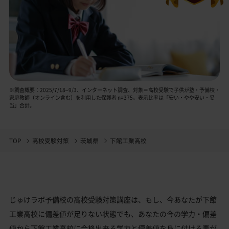
※調査概要：2025/7/18–9/3、インターネット調査、対象＝高校受験で子供が塾・予備校・
家庭教師（オンライン含む）を利用した保護者 n=375。表示比率は「安い・やや安い・妥
当」合計。
TOP
高校受験対策
茨城県
下館工業高校
じゅけラボ予備校の高校受験対策講座は、もし、今あなたが下館
工業高校に偏差値が足りない状態でも、あなたの今の学力・偏差
値から下館工業高校に合格出来る学力と偏差値を身に付ける事が