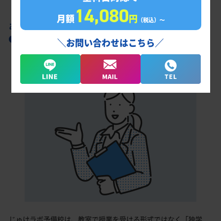
14,080
月額
円
（税込）〜
あなただけの学習計画だから成果が出る！
下館工業高校合格に向けた受験対策カリキュ
＼お問い合わせはこちら／
ラム
じゅけラボ予備校は、教室で授業を受ける形式ではなく「独学