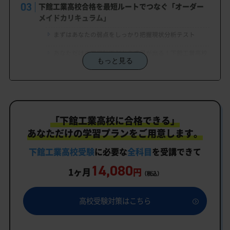
下館工業高校合格を最短ルートでつなぐ「オーダー
メイドカリキュラム」
まずはあなたの弱点をしっかり把握現状分析テスト
あなただけの学習計画だから成果が出る！下館工業高校
もっと見る
合格に向けた受験対策カリキュラム
学習効果をしっかり確認定着度テスト
一人でも安心、学習相談
「下館工業高校に合格できる」
生徒にピッタリ合った「下館工業高校対策のオーダ
ーメイドカリキュラム」だから成果が出る！
あなただけの学習プランをご用意します。
カリキュラムや料金についてお気軽にご相談くださ
下館工業高校受験
に必要な
全科目
を受講できて
い
14,080
1ヶ月
円
（税込）
下館工業高校受験専門のオンライン家庭教師「いつ
でもクイック指導」もご用意
高校受験対策はこちら
下館工業高校の特徴
教育理念