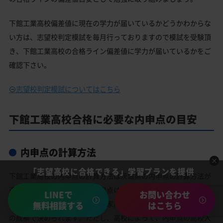
下館工業高校偏差値に現在の学力が届いているかどうかわからな
い方は、志望校判定模試を毎月行っておりますので模試を受験頂
き、下館工業高校の合格ライン偏差値に学力が届いているかをご
確認下さい。
志望校判定模試についてはこちら
下館工業高校合格に必要な内申点の目安
内申点の計算方法
「志望高校に合格できる」学習プランを提供
下館工業高校の内申点の計算方法は茨城県の内申点の計算方法が
適応されます。基本的には内申点は学校の英語、数学、国語、理
LINEで
お問い合わせ
科、社会の成績に加えて音楽、家庭科、美術、体育の合計9教科
無料相談する
はこちら
の成績で決められます。ただし、高校によって、内申点の高校入