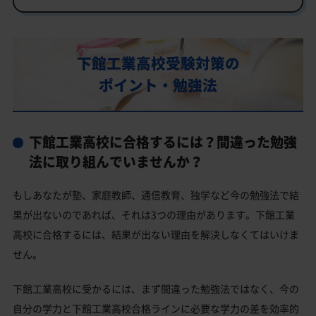
行事
部活動
下館工業高校受験対策の
下館工業高校の偏差値
ポイント・勉強法
下館工業高校合格に必要な内申点の目安
内申点の計算方法
下館工業高校に合格するには？間違った勉強
下館工業高校合格するには内申点と偏差値両方が必要
法に取り組んでいませんか？
下館工業高校の所在地・アクセス
もしあなたが塾、家庭教師、通信教育、独学など今の勉強法で結
下館工業高校卒業生の主な大学進学実績
果が出ないのであれば、それは3つの理由があります。下館工業
国公立大学
高校に合格するには、結果が出ない理由を解決しなくてはいけま
私立大学
せん。
下館工業高校と偏差値が近い公立高校一覧
下館工業高校に受かるには、まず間違った勉強法ではなく、今の
筑西市の他の公立高校
自分の学力と下館工業高校合格ラインに必要な学力の差を効率的