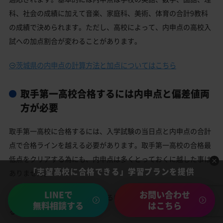
科、社会の成績に加えて音楽、家庭科、美術、体育の合計9教科
の成績で決められます。ただし、高校によって、内申点の高校入
試への加点割合が変わることがあります。
茨城県の内申点の計算方法と加点についてはこちら
取手第一高校合格するには内申点と偏差値両
方が必要
取手第一高校に合格するには、入学試験の当日点と内申点の合計
点で合格ラインを越える必要があります。取手第一高校の合格最
低点をクリアする為にも、内申点は多くとっておくに越した事は
「志望高校に合格できる」学習プランを提供
ありません。
LINEで
お問い合わせ
ただ、「取手第一高校を受験するには内申点が低い」と悩んでい
無料相談する
はこちら
る中学生でも大丈夫！