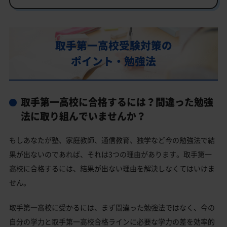
部活動
取手第一高校の偏差値
取手第一高校受験対策の
取手第一高校合格に必要な内申点の目安
ポイント・勉強法
内申点の計算方法
取手第一高校合格するには内申点と偏差値両方が必要
取手第一高校に合格するには？間違った勉強
取手第一高校の所在地・アクセス
法に取り組んでいませんか？
取手第一高校卒業生の主な大学進学実績
もしあなたが塾、家庭教師、通信教育、独学など今の勉強法で結
私立大学
果が出ないのであれば、それは3つの理由があります。取手第一
取手第一高校と偏差値が近い公立高校一覧
高校に合格するには、結果が出ない理由を解決しなくてはいけま
取手第一高校と偏差値が近い私立・国立高校一覧
せん。
取手市の他の公立高校
取手第一高校に受かるには、まず間違った勉強法ではなく、今の
取手市の他の私立高校
自分の学力と取手第一高校合格ラインに必要な学力の差を効率的