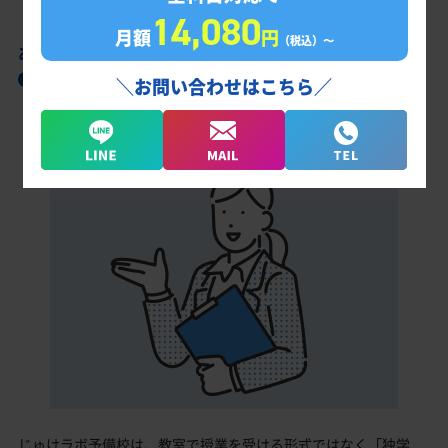
14,080
月額
円
（税込）〜
あなただけの学習計画だから成果が出る！
取手第一高校合格に向けた受験対策カリキュ
＼お問い合わせはこちら／
ラム
じゅけラボ予備校は、教室で授業を受ける形式ではなく「独学