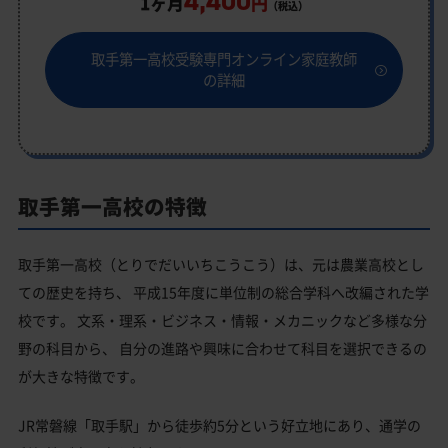
4,400
1ヶ月
円
（税込）
取手第一高校受験専門オンライン家庭教師
の詳細
取手第一高校の特徴
取手第一高校（とりでだいいちこうこう）は、元は農業高校とし
ての歴史を持ち、 平成15年度に単位制の総合学科へ改編された学
校です。 文系・理系・ビジネス・情報・メカニックなど多様な分
野の科目から、 自分の進路や興味に合わせて科目を選択できるの
が大きな特徴です。
JR常磐線「取手駅」から徒歩約5分という好立地にあり、通学の