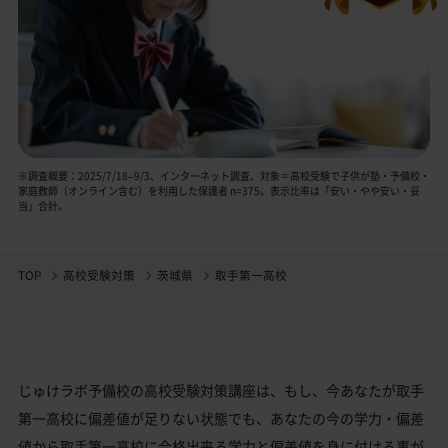
※調査概要：2025/7/18–9/3、インターネット調査、対象＝高校受験で子供が塾・予備校・
家庭教師（オンライン含む）を利用した保護者 n=375。表示比率は「安い・やや安い・妥
当」合計。
TOP
高校受験対策
茨城県
取手第一高校
じゅけラボ予備校の高校受験対策講座は、もし、今あなたが取手
第一高校に偏差値が足りない状態でも、あなたの今の学力・偏差
値から取手第一高校に合格出来る学力と偏差値を身に付ける事が