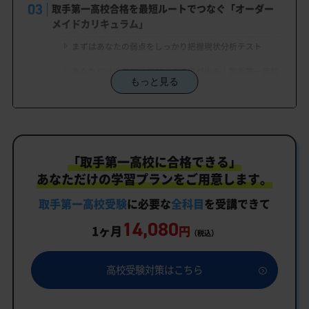
取手第一高校合格を最短ルートでつなぐ「オーダー
メイドカリキュラム」
まずはあなたの弱点をしっかり把握現状分析テスト
あなただけの学習計画だから成果が出る！取手第一高校
もっと見る
合格に向けた受験対策カリキュラム
学習効果をしっかり確認定着度テスト
一人でも安心、学習相談
「取手第一高校に合格できる」
生徒にピッタリ合った「取手第一高校対策のオーダ
ーメイドカリキュラム」だから成果が出る！
あなただけの学習プランをご用意します。
カリキュラムや料金についてお気軽にご相談くださ
取手第一高校受験
に必要な
全科目
を受講できて
い
14,080
1ヶ月
円
（税込）
取手第一高校受験専門のオンライン家庭教師「いつ
でもクイック指導」もご用意
高校受験対策はこちら
取手第一高校の特徴
教育理念