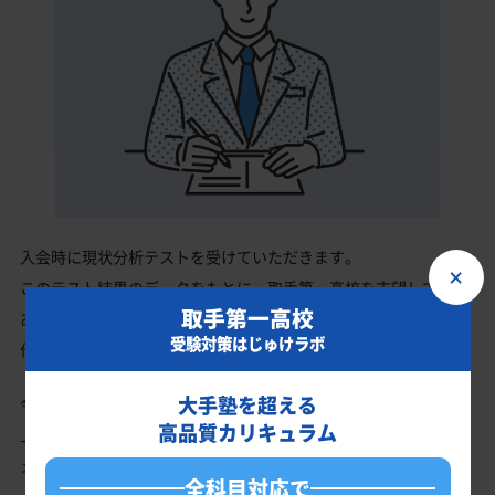
入会時に現状分析テストを受けていただきます。
×
このテスト結果のデータをもとに、取手第一高校を志望している
取手第一高校
あなたに英語・数学・国語・理科・社会の最適なカリキュラムを
受験対策はじゅけラボ
作成します。
大手塾を超える
今の成績・偏差値から取手第一高校の入試で確実に合格最低点以
高品質カリキュラム
上を取る、余裕を持って合格点を取るための勉強法、学習スケジ
ュールを明確にします。
全科目対応で