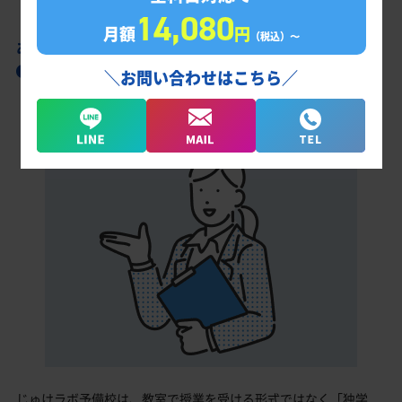
14,080
月額
円
（税込）〜
あなただけの学習計画だから成果が出る！
厚木王子高校合格に向けた受験対策カリキュ
＼お問い合わせはこちら／
ラム
じゅけラボ予備校は、教室で授業を受ける形式ではなく「独学