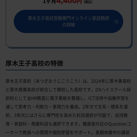
4,400
1ヶ月
円
（税込）
厚木王子高校受験専門オンライン家庭教師
の詳細
厚木王子高校の特徴
厚木王子高校（あつぎおうじこうこう）は、2024年に厚木東高校
と厚木商業高校が統合して開校した高校です。DXハイスクール採
択校として全HR教室に電子黒板を整備し、ICT活用や協働学習を
通して思考力・判断力・表現力を養成。2年次で文系・理系を選
択、3年次にはさらに専門性を高めた科目選択が可能で、幼児教
育・家庭科・商業科目も選択できます。職員室付近のQuestionコ
ーナーで教員への質問や個別学習をサポート。長期休業中の講習