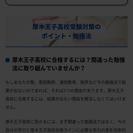
部活動
厚木王子高校の偏差値
厚木王子高校受験対策の
厚木王子高校合格に必要な内申点の目安
ポイント・勉強法
内申点の計算方法
厚木王子高校合格するには内申点と偏差値両方が必要
厚木王子高校に合格するには？間違った勉強
厚木王子高校の所在地・アクセス
法に取り組んでいませんか？
厚木王子高校卒業生の主な大学進学実績
もしあなたが塾、家庭教師、通信教育、独学など今の勉強法で結
国公立大学
果が出ないのであれば、それは3つの理由があります。厚木王子
私立大学
高校に合格するには、結果が出ない理由を解決しなくてはいけま
厚木王子高校と偏差値が近い公立高校一覧
せん。
厚木王子高校と偏差値が近い私立・国立高校一覧
厚木王子高校に受かるには、まず間違った勉強法ではなく、今の
厚木市の他の公立高校
自分の学力と厚木王子高校合格ラインに必要な学力の差を効率的