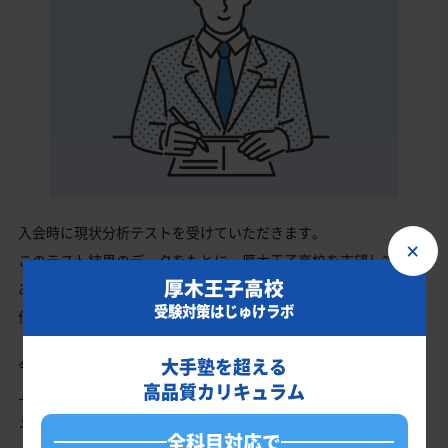
入会時に現状分析テストを受けていただきます。
×
このテスト結果のデータをもとに、厚木王子高校を志望している
厚木王子高校
あなたに英語・数学・国語・理科・社会の最適なカリキュラムを
受験対策はじゅけラボ
作成します。
大手塾を超える
今の成績・偏差値から厚木王子高校の入試で確実に合格最低点以
高品質カリキュラム
上を取る、余裕を持って合格点を取るための勉強法、学習スケジ
ュールを明確にします。
全科目対応で