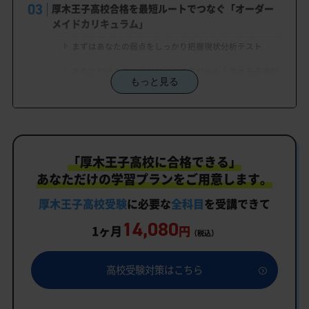
厚木王子高校合格を最短ルートでつなぐ「オーダー
メイドカリキュラム」
まずはあなたの弱点をしっかり把握現状分析テスト
あなただけの学習計画だから成果が出る！厚木王子高校
もっと見る
合格に向けた受験対策カリキュラム
学習効果をしっかり確認定着度テスト
一人でも安心、学習相談
「厚木王子高校に合格できる」
生徒にピッタリ合った「厚木王子高校対策のオーダ
ーメイドカリキュラム」だから成果が出る！
あなただけの学習プランをご用意します。
カリキュラムや料金についてお気軽にご相談くださ
厚木王子高校受験
に必要な
全科目
を受講できて
い
14,080
1ヶ月
円
（税込）
厚木王子高校受験専門のオンライン家庭教師「いつ
でもクイック指導」もご用意
高校受験対策はこちら
厚木王子高校の特徴
行事