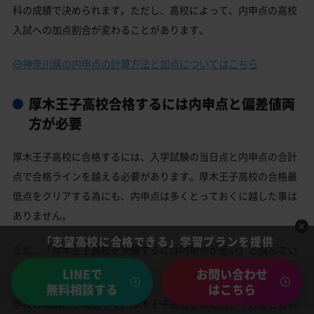
科の成績で決められます。ただし、高校によって、内申点の高校
入試への加点割合が変わることがあります。
神奈川県の内申点の計算方法と加点についてはこちら
厚木王子高校合格するには内申点と偏差値両
方が必要
厚木王子高校に合格するには、入学試験の当日点と内申点の合計
点で合格ラインを越える必要があります。厚木王子高校の合格最
低点をクリアする為にも、内申点は多くとっておくに越した事は
ありません。
「志望高校に合格できる」学習プランを提供
ただ、「厚木王子高校を受験するには内申点が低い」と悩んでい
る中学生でも大丈夫！
LINEで
お問い合わせ
無料相談する
はこちら
学校の成績が平均以下で、厚木王子高校受験において必要と言わ