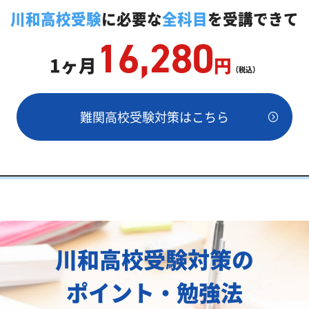
教師「いつでもクイック指導」もご用意
川和高校受験
に必要な
全科目
を受講できて
16,280
1ヶ月
円
（税込）
難関高校受験対策はこちら
両方が必要
川和高校受験対策の
ポイント・勉強法