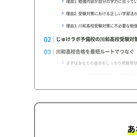
理由1: 勉強内容が自分の学力に合って
理由2: 受験対策における正しい学習法
理由3: 川和高校受験対策に不必要な勉
じゅけラボ予備校の川和高校受験対
川和高校合格を最短ルートでつなぐ
まずはあなたの弱点をしっかり把握現
あなただけの学習計画だから成果が出
学習効果をしっかり確認定着度テスト
一人でも安心、学習相談
生徒にピッタリ合った「川和高校対
カリキュラムや料金についてお気軽
あ