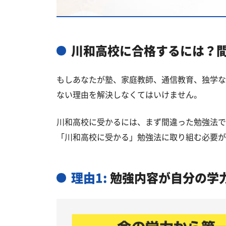
国公立大学
私立大学
川和高校と偏差値が近い公立高校一
川和高校に合格するには？
川和高校と偏差値が近い私立・国立
もしあなたが塾、家庭教師、通信教育、独学な
横浜市都筑区の他の公立高校
ない理由を解決しなくてはいけません。
横浜市都筑区の他の私立高校
川和高校に受かるには、まず間違った勉強法で
川和高校受験生からのよくある質問
「川和高校に受かる」勉強法に取り組む必要が
理由1:
勉強内容が自分の学