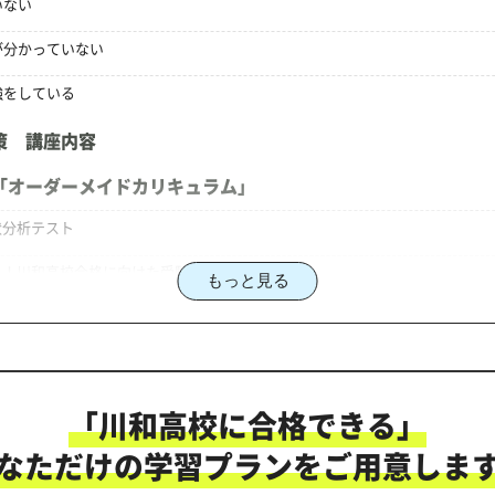
いない
が分かっていない
強をしている
策 講座内容
「オーダーメイドカリキュラム」
状分析テスト
る！川和高校合格に向けた受験対策カリキュラム
もっと見る
策のオーダーメイドカリキュラム」だから成果が出る！
「川和高校に合格できる」
にご相談ください
なただけの学習プランをご用意しま