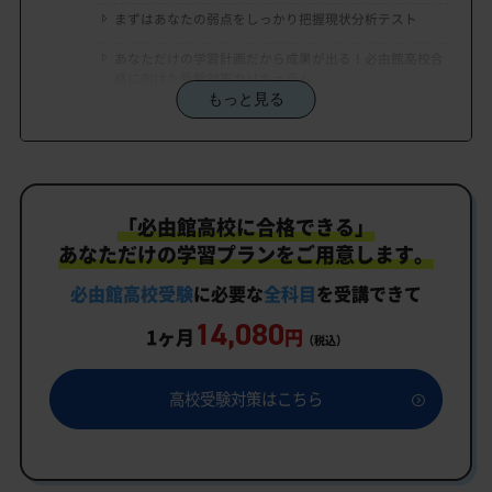
まずはあなたの弱点をしっかり把握現状分析テスト
あなただけの学習計画だから成果が出る！必由館高校合
格に向けた受験対策カリキュラム
もっと見る
学習効果をしっかり確認定着度テスト
一人でも安心、学習相談
生徒にピッタリ合った「必由館高校対策のオーダー
「必由館高校に合格できる」
メイドカリキュラム」だから成果が出る！
あなただけの学習プランをご用意します。
カリキュラムや料金についてお気軽にご相談くださ
い
必由館高校受験
に必要な
全科目
を受講できて
14,080
必由館高校受験専門のオンライン家庭教師「いつで
1ヶ月
円
（税込）
もクイック指導」もご用意
必由館高校の特徴
高校受験対策はこちら
教育理念
行事