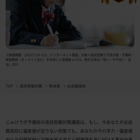
※調査概要：2025/7/18–9/3、インターネット調査、対象＝高校受験で子供が塾・予備校・
家庭教師（オンライン含む）を利用した保護者 n=375。表示比率は「安い・やや安い・妥
当」合計。
TOP
高校受験対策
熊本県
必由館高校
じゅけラボ予備校の高校受験対策講座は、もし、今あなたが必由
館高校に偏差値が足りない状態でも、あなたの今の学力・偏差値
から必由館高校に合格出来る学力と偏差値を身に付ける事が出来