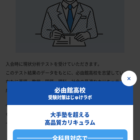
入会時に現状分析テストを受けていただきます。
このテスト結果のデータをもとに、必由館高校を志望しているあ
×
なたに英語・数学・国語・理科・社会の最適なカリキュラムを作
必由館高校
成します。
受験対策はじゅけラボ
今の成績・偏差値から必由館高校の入試で確実に合格最低点以上
大手塾を超える
を取る、余裕を持って合格点を取るための勉強法、学習スケジュ
高品質カリキュラム
ールを明確にします。
全科目対応で