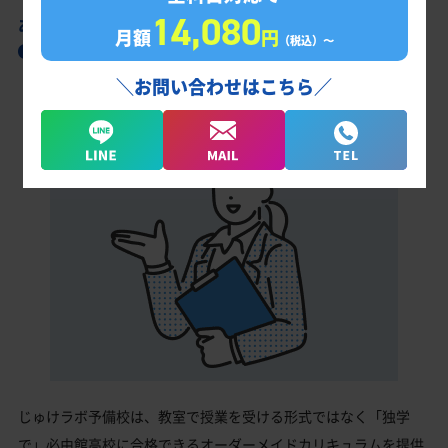
14,080
あなただけの学習計画だから成果が出る！
月額
円
（税込）〜
必由館高校合格に向けた受験対策カリキュラ
ム
＼お問い合わせはこちら／
じゅけラボ予備校は、教室で授業を受ける形式ではなく「独学
で」必由館高校に合格できるオーダーメイドカリキュラムを提供