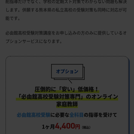
削指導だけでなく、学校の定期スト対策でわからない問題も解決
します。併願する熊本県の私立高校の受験対策も同時に対応が可
能です。
必由館高校受験対策講座をお申し込みの方のみに提供しているオ
プションサービスになります。
オプション
圧倒的に「安い」低価格！
「必由館高校受験対策専門」のオンライン
家庭教師
必由館高校受験
に必要な
全科目
の指導を受けて
4,400
1ヶ月
円
（税込）