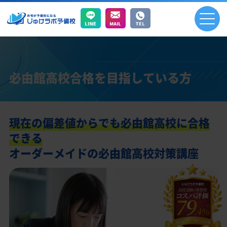
必由館高校合格を目指している方
現在の偏差値からでも必由館高校に合格
できる
オーダーメイドの必由館高校対策講座