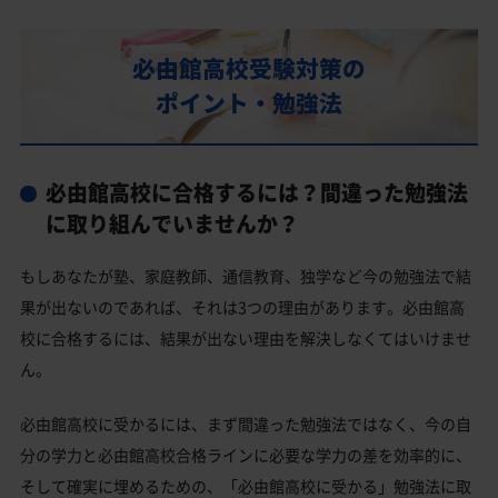
部活動
必由館高校の偏差値
必由館高校受験対策の
必由館高校合格に必要な内申点の目安
ポイント・勉強法
内申点の計算方法
必由館高校合格するには内申点と偏差値両方が必要
必由館高校に合格するには？間違った勉強法
必由館高校の所在地・アクセス
に取り組んでいませんか？
必由館高校卒業生の主な大学進学実績
もしあなたが塾、家庭教師、通信教育、独学など今の勉強法で結
国公立大学
果が出ないのであれば、それは3つの理由があります。必由館高
私立大学
校に合格するには、結果が出ない理由を解決しなくてはいけませ
ん。
必由館高校と偏差値が近い公立高校一覧
必由館高校と偏差値が近い私立・国立高校一覧
必由館高校に受かるには、まず間違った勉強法ではなく、今の自
分の学力と必由館高校合格ラインに必要な学力の差を効率的に、
熊本市中央区の他の公立高校
そして確実に埋めるための、「必由館高校に受かる」勉強法に取
熊本市中央区の他の私立高校