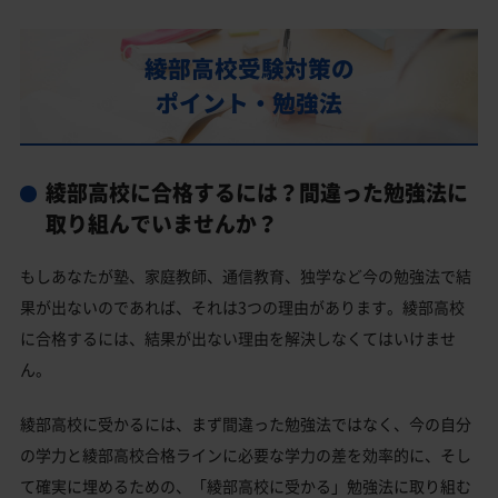
部活動
綾部高校の偏差値
綾部高校受験対策の
綾部高校合格に必要な内申点の目安
ポイント・勉強法
内申点の計算方法
綾部高校合格するには内申点と偏差値両方が必要
綾部高校に合格するには？間違った勉強法に
綾部高校の所在地・アクセス
取り組んでいませんか？
綾部高校卒業生の主な大学進学実績
もしあなたが塾、家庭教師、通信教育、独学など今の勉強法で結
国公立大学
果が出ないのであれば、それは3つの理由があります。綾部高校
私立大学
に合格するには、結果が出ない理由を解決しなくてはいけませ
ん。
綾部高校と偏差値が近い公立高校一覧
綾部高校と偏差値が近い私立・国立高校一覧
綾部高校に受かるには、まず間違った勉強法ではなく、今の自分
の学力と綾部高校合格ラインに必要な学力の差を効率的に、そし
綾部高校受験生からのよくある質問
て確実に埋めるための、「綾部高校に受かる」勉強法に取り組む