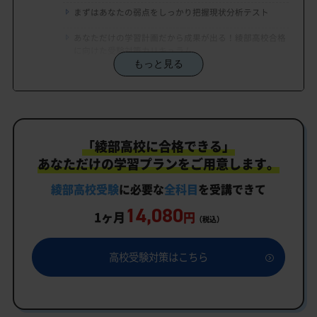
まずはあなたの弱点をしっかり把握現状分析テスト
あなただけの学習計画だから成果が出る！綾部高校合格
に向けた受験対策カリキュラム
もっと見る
学習効果をしっかり確認定着度テスト
一人でも安心、学習相談
生徒にピッタリ合った「綾部高校対策のオーダーメ
「綾部高校に合格できる」
イドカリキュラム」だから成果が出る！
あなただけの学習プランをご用意します。
カリキュラムや料金についてお気軽にご相談くださ
い
綾部高校受験
に必要な
全科目
を受講できて
14,080
綾部高校受験専門のオンライン家庭教師「いつでも
1ヶ月
円
（税込）
クイック指導」もご用意
綾部高校の特徴
高校受験対策はこちら
教育理念
行事