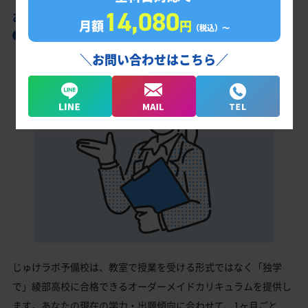
14,080
あなただけの学習計画だから成果が出る！
月額
円
（税込）〜
綾部高校合格に向けた受験対策カリキュラム
＼お問い合わせはこちら／
じゅけラボ予備校は、教室で授業を受ける形式ではなく「独学
で」綾部高校に合格できるオーダーメイドカリキュラムを提供し
ます。あなたの現在の学力・出題傾向に合わせて、1ヶ月ごと