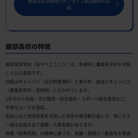
綾部高校受験専門オンライン家庭教師の詳
細
綾部高校の特徴
綾部高等学校（あやべこうこう）は、普通科と農業系学科を併設
した公立高校です。
四尾山キャンパス（全日制普通科）と東分校・由良川キャンパス
（農業系学科・定時制）に分かれています。
1年次から特進・学び探究・総合探究・スポーツ総合専攻など、
多様なコースを設定。
由良川など地域資源を活用した学習や部活動が盛んで、特にカヌ
ー部は全国大会で優勝・入賞実績があります。
校是「探真究理」の精神に基づき、知識・実践力・創造性を育成