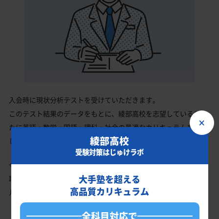
入会時に現状分析テストを受けていただきます。
このテスト結果のデータをもとに、綾部高校を志望しているあな
×
たに英語・数学・国語・理科・社会の最適なカリキュラムを作成
綾部高校
します。
受験対策はじゅけラボ
今の成績・偏差値から綾部高校の入試で確実に合格最低点以上を
大手塾を超える
取る、余裕を持って合格点を取るための勉強法、学習スケジュー
高品質カリキュラム
ルを明確にします。
全科目対応で