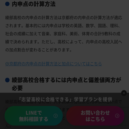
内申点の計算方法
綾部高校の内申点の計算方法は京都府の内申点の計算方法が適応
されます。基本的には内申点は学校の英語、数学、国語、理科、
社会の成績に加えて音楽、家庭科、美術、体育の合計9教科の成
績で決められます。ただし、高校によって、内申点の高校入試へ
の加点割合が変わることがあります。
京都府の内申点の計算方法と加点についてはこちら
綾部高校合格するには内申点と偏差値両方が
必要
「志望高校に合格できる」学習プランを提供
綾部高校に合格するには、入学試験の当日点と内申点の合計点で
合格ラインを越える必要があります。綾部高校の合格最低点をク
LINEで
お問い合わせ
リアする為にも、内申点は多くとっておくに越した事はありませ
無料相談する
はこちら
ん。