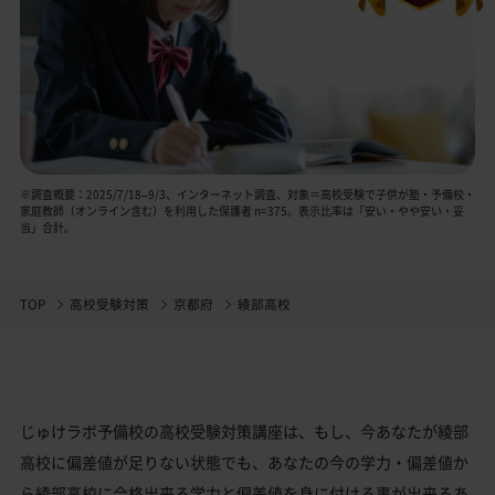
※調査概要：2025/7/18–9/3、インターネット調査、対象＝高校受験で子供が塾・予備校・
家庭教師（オンライン含む）を利用した保護者 n=375。表示比率は「安い・やや安い・妥
当」合計。
TOP
高校受験対策
京都府
綾部高校
じゅけラボ予備校の高校受験対策講座は、もし、今あなたが綾部
高校に偏差値が足りない状態でも、あなたの今の学力・偏差値か
ら綾部高校に合格出来る学力と偏差値を身に付ける事が出来るあ