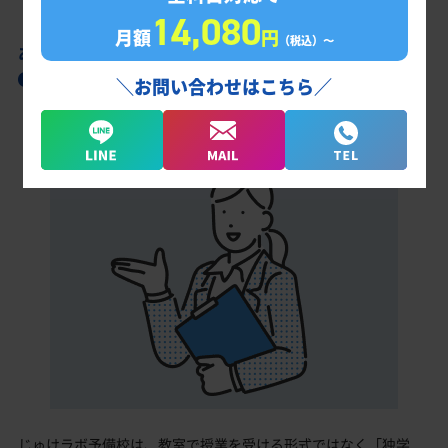
14,080
月額
円
（税込）〜
あなただけの学習計画だから成果が出る！
京都国際高校合格に向けた受験対策カリキュ
＼お問い合わせはこちら／
ラム
じゅけラボ予備校は、教室で授業を受ける形式ではなく「独学