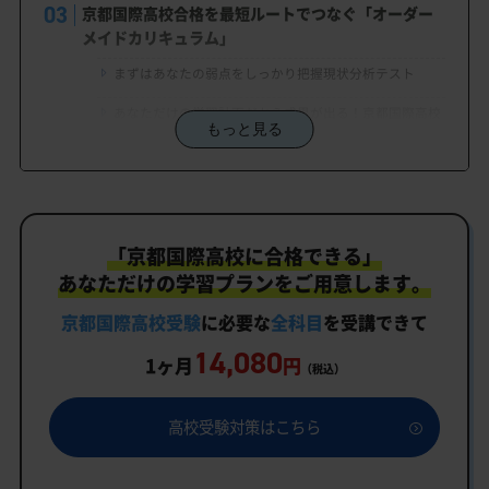
京都国際高校合格を最短ルートでつなぐ「オーダー
メイドカリキュラム」
まずはあなたの弱点をしっかり把握現状分析テスト
あなただけの学習計画だから成果が出る！京都国際高校
もっと見る
合格に向けた受験対策カリキュラム
学習効果をしっかり確認定着度テスト
一人でも安心、学習相談
「京都国際高校に合格できる」
生徒にピッタリ合った「京都国際高校対策のオーダ
ーメイドカリキュラム」だから成果が出る！
あなただけの学習プランをご用意します。
カリキュラムや料金についてお気軽にご相談くださ
京都国際高校受験
に必要な
全科目
を受講できて
い
14,080
1ヶ月
円
（税込）
京都国際高校受験専門のオンライン家庭教師「いつ
でもクイック指導」もご用意
高校受験対策はこちら
京都国際高校の特徴
教育理念