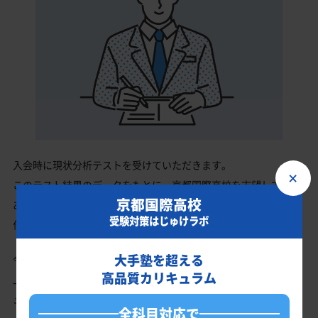
入会時に現状分析テストを受けていただきます。
×
このテスト結果のデータをもとに、京都国際高校を志望している
京都国際高校
あなたに英語・数学・国語・理科・社会の最適なカリキュラムを
受験対策はじゅけラボ
作成します。
大手塾を超える
今の成績・偏差値から京都国際高校の入試で確実に合格最低点以
高品質カリキュラム
上を取る、余裕を持って合格点を取るための勉強法、学習スケジ
ュールを明確にします。
全科目対応で