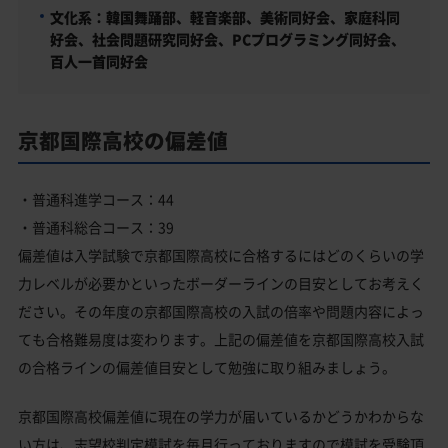
文化系：韓国舞踊部、軽音楽部、美術同好会、家庭科同
好会、社会問題研究同好会、PCプログラミング同好会、
百人一首同好会
京都国際高校の偏差値
・普通科進学コース：44
・普通科総合コース：39
偏差値は入学試験で京都国際高校に合格するにはどのくらいの学
力レベルが必要かといったボーダーラインの目安としてお考えく
ださい。その年度の京都国際高校の入試の倍率や問題内容によっ
ても合格難易度は変わります。上記の偏差値を京都国際高校入試
の合格ラインの偏差値目安として勉強に取り組みましょう。
京都国際高校偏差値に現在の学力が届いているかどうかわからな
い方は、志望校判定模試を毎月行っておりますので模試を受験頂