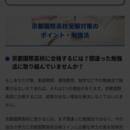
行事
部活動
京都国際高校受験対策の
京都国際高校の偏差値
ポイント・勉強法
京都国際高校合格に必要な内申点の目安
内申点の計算方法
京都国際高校に合格するには？間違った勉強
京都国際高校合格するには内申点と偏差値両方が必要
法に取り組んでいませんか？
京都国際高校の所在地・アクセス
もしあなたが塾、家庭教師、通信教育、独学など今の勉強法で結
京都国際高校卒業生の主な大学進学実績
果が出ないのであれば、それは3つの理由があります。京都国際
私立大学
高校に合格するには、結果が出ない理由を解決しなくてはいけま
京都国際高校と偏差値が近い公立高校一覧
せん。
京都国際高校と偏差値が近い私立・国立高校一覧
京都国際高校に受かるには、まず間違った勉強法ではなく、今の
京都市東山区の他の公立高校
自分の学力と京都国際高校合格ラインに必要な学力の差を効率的