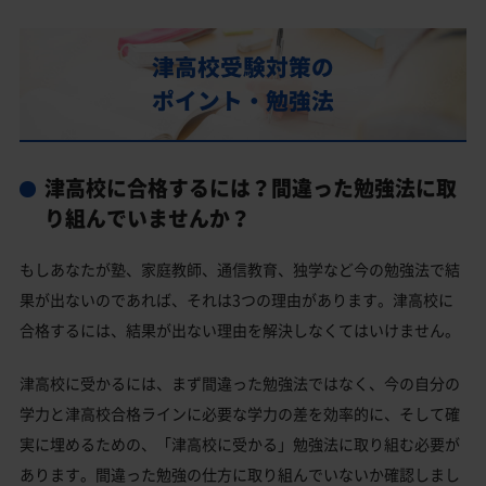
部活動
津高校の偏差値
津高校受験対策の
津高校合格に必要な内申点の目安
ポイント・勉強法
内申点の計算方法
津高校合格するには内申点と偏差値両方が必要
津高校に合格するには？間違った勉強法に取
津高校の所在地・アクセス
り組んでいませんか？
津高校卒業生の主な大学進学実績
もしあなたが塾、家庭教師、通信教育、独学など今の勉強法で結
国公立大学
果が出ないのであれば、それは3つの理由があります。津高校に
私立大学
合格するには、結果が出ない理由を解決しなくてはいけません。
津高校と偏差値が近い公立高校一覧
津高校に受かるには、まず間違った勉強法ではなく、今の自分の
津高校と偏差値が近い私立・国立高校一覧
学力と津高校合格ラインに必要な学力の差を効率的に、そして確
実に埋めるための、「津高校に受かる」勉強法に取り組む必要が
津市の他の公立高校
あります。間違った勉強の仕方に取り組んでいないか確認しまし
津市の他の私立高校