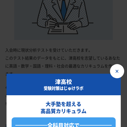
入会時に現状分析テストを受けていただきます。
このテスト結果のデータをもとに、津高校を志望しているあなた
に英語・数学・国語・理科・社会の最適なカリキュラムを作成し
×
ます。
津高校
今の成績・偏差値から津高校の入試で確実に合格最低点以上を取
受験対策はじゅけラボ
る、余裕を持って合格点を取るための勉強法、学習スケジュール
大手塾を超える
を明確にします。
高品質カリキュラム
全科目対応で
あなただけの学習計画だから成果が出る！