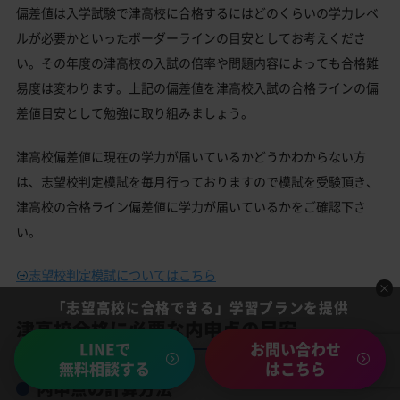
偏差値は入学試験で津高校に合格するにはどのくらいの学力レベ
ルが必要かといったボーダーラインの目安としてお考えくださ
い。その年度の津高校の入試の倍率や問題内容によっても合格難
易度は変わります。上記の偏差値を津高校入試の合格ラインの偏
差値目安として勉強に取り組みましょう。
津高校偏差値に現在の学力が届いているかどうかわからない方
は、志望校判定模試を毎月行っておりますので模試を受験頂き、
津高校の合格ライン偏差値に学力が届いているかをご確認下さ
い。
志望校判定模試についてはこちら
「志望高校に合格できる」学習プランを提供
津高校合格に必要な内申点の目安
LINEで
お問い合わせ
無料相談する
はこちら
内申点の計算方法