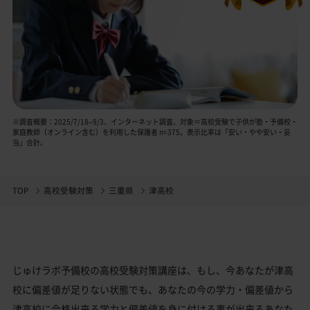
※調査概要：2025/7/18–9/3、インターネット調査、対象＝高校受験で子供が塾・予備校・
家庭教師（オンライン含む）を利用した保護者 n=375。表示比率は「安い・やや安い・妥
当」合計。
TOP
高校受験対策
三重県
津高校
じゅけラボ予備校の高校受験対策講座は、もし、今あなたが津高
校に偏差値が足りない状態でも、あなたの今の学力・偏差値から
津高校に合格出来る学力と偏差値を身に付ける事が出来るあなた