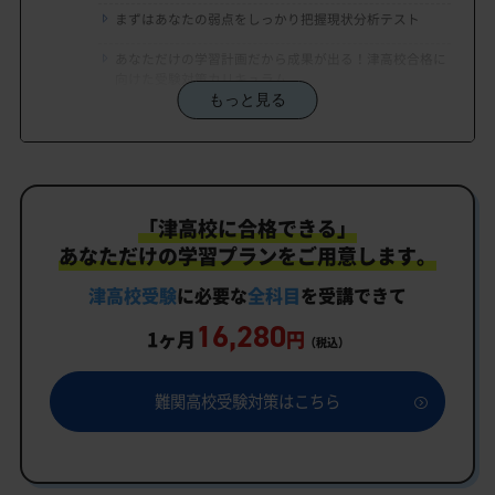
まずはあなたの弱点をしっかり把握現状分析テスト
あなただけの学習計画だから成果が出る！津高校合格に
向けた受験対策カリキュラム
もっと見る
学習効果をしっかり確認定着度テスト
一人でも安心、学習相談
生徒にピッタリ合った「津高校対策のオーダーメイ
「津高校に合格できる」
ドカリキュラム」だから成果が出る！
あなただけの学習プランをご用意します。
カリキュラムや料金についてお気軽にご相談くださ
い
津高校受験
に必要な
全科目
を受講できて
16,280
津高校受験専門のオンライン家庭教師「いつでもク
1ヶ月
円
（税込）
イック指導」もご用意
津高校の特徴
難関高校受験対策はこちら
教育理念
行事