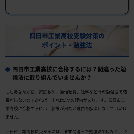
四日市工業高校の特徴
教育理念
行事
部活動
四日市工業高校受験対策の
ポイント・勉強法
四日市工業高校の偏差値
四日市工業高校合格に必要な内申点の目安
内申点の計算方法
四日市工業高校に合格するには？間違った勉
四日市工業高校合格するには内申点と偏差値両方が必要
強法に取り組んでいませんか？
四日市工業高校の所在地・アクセス
もしあなたが塾、家庭教師、通信教育、独学など今の勉強法で結
四日市工業高校卒業生の主な大学進学実績
果が出ないのであれば、それは3つの理由があります。四日市工
業高校に合格するには、結果が出ない理由を解決しなくてはいけ
国公立大学
ません。
私立大学
四日市工業高校と偏差値が近い公立高校一覧
四日市工業高校に受かるには、まず間違った勉強法ではなく、今