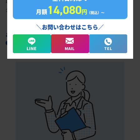
以上を取る、余裕を持って合格点を取るための勉強法、学習スケ
14,080
ジュールを明確にします。
月額
円
（税込）〜
＼お問い合わせはこちら／
あなただけの学習計画だから成果が出る！
四日市工業高校合格に向けた受験対策カリキ
ュラム