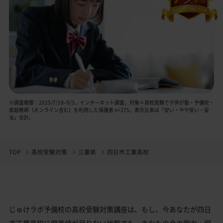
※調査概要：2025/7/18–9/3、インターネット調査、対象＝高校受験で子供が塾・予備校・
家庭教師（オンライン含む）を利用した保護者 n=375。表示比率は「安い・やや安い・妥
当」合計。
TOP
高校受験対策
三重県
四日市工業高校
じゅけラボ予備校の高校受験対策講座は、もし、今あなたが四日
市工業高校に偏差値が足りない状態でも、あなたの今の学力・偏