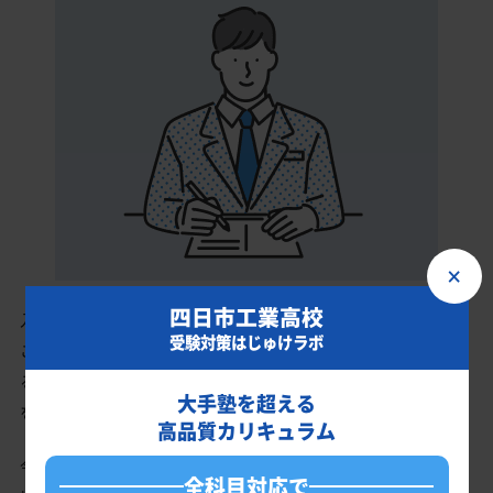
×
四日市工業高校
入会時に現状分析テストを受けていただきます。
受験対策はじゅけラボ
このテスト結果のデータをもとに、四日市工業高校を志望してい
るあなたに英語・数学・国語・理科・社会の最適なカリキュラム
大手塾を超える
を作成します。
高品質カリキュラム
今の成績・偏差値から四日市工業高校の入試で確実に合格最低点
全科目対応で