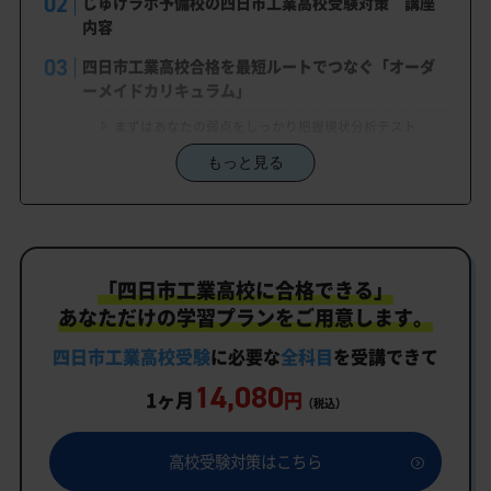
じゅけラボ予備校の四日市工業高校受験対策 講座
内容
四日市工業高校合格を最短ルートでつなぐ「オーダ
ーメイドカリキュラム」
まずはあなたの弱点をしっかり把握現状分析テスト
もっと見る
あなただけの学習計画だから成果が出る！四日市工業高
校合格に向けた受験対策カリキュラム
学習効果をしっかり確認定着度テスト
一人でも安心、学習相談
「四日市工業高校に合格できる」
生徒にピッタリ合った「四日市工業高校対策のオー
あなただけの学習プランをご用意します。
ダーメイドカリキュラム」だから成果が出る！
四日市工業高校受験
に必要な
全科目
を受講できて
カリキュラムや料金についてお気軽にご相談くださ
14,080
い
1ヶ月
円
（税込）
四日市工業高校受験専門のオンライン家庭教師「い
つでもクイック指導」もご用意
高校受験対策はこちら